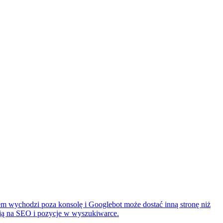
lem wychodzi poza konsolę i Googlebot może dostać inną stronę niż
ją na SEO i pozycje w wyszukiwarce.