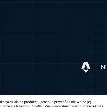
ikacja działa na produkcji, generuje przychód i nie wolno jej
ro pozwala Reactowi, Svelte i Vue współistnieć w jednym projekcie i