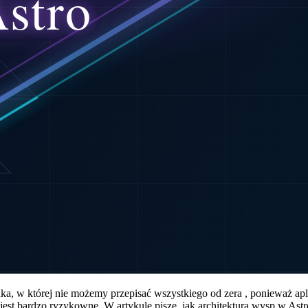
 taka, w której nie możemy przepisać wszystkiego od zera , ponieważ apl
 jest bardzo ryzykowne. W artykule piszę, jak architektura wysp w Ast