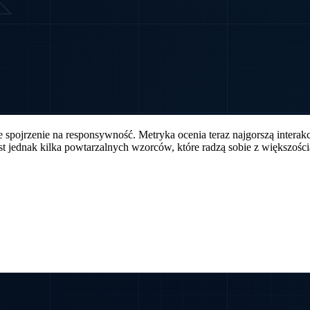
pojrzenie na responsywność. Metryka ocenia teraz najgorszą interakcję
t jednak kilka powtarzalnych wzorców, które radzą sobie z większośc