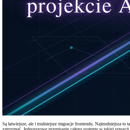
Są łatwiejsze, ale i trudniejsze migracje frontendu. Najtrudniejsza to
zatrzymać. Jednorazowe przepisanie całego systemu w takiej sytuacji