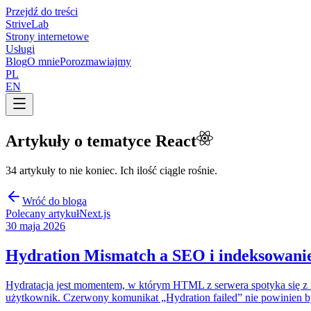
Przejdź do treści
Strive
Lab
Strony internetowe
Usługi
Blog
O mnie
Porozmawiajmy
PL
EN
Artykuły o tematyce
React
34 artykuły to nie koniec. Ich ilość ciągle rośnie.
Wróć do bloga
Polecany artykuł
Next.js
30 maja 2026
Hydration Mismatch a SEO i indeksowanie
Hydratacja jest momentem, w którym HTML z serwera spotyka się z re
użytkownik. Czerwony komunikat „Hydration failed” nie powinien b