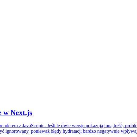
 w Next.js
nderem z JavaScriptu. Jeśli te dwie wersje pokazują inną treść, prob
yć ignorowany, ponieważ błędy hydratacji bardzo negatywnie wpływa