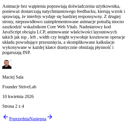
Animacje bez wątpienia poprawiają doświadczenia użytkownika,
ponieważ dostarczają natychmiastowego feedbacku, kierują wzrok i
sprawiają, że interfejs wydaje się bardziej responsywny. Z drugiej
strony, nieprawidłowo zaimplementowane animacje potrafią mocno
zaszkodzić wskaźnikom Core Web Vitals. Nadmiarowy kod
JavaScript obciąża LCP, animowanie właściwości layoutowych
takich jak top , left , width czy height wywołuje kosztowne operacje
układu powodujące przesunięcia, a skomplikowane kalkulacje
wykonywane w każdej klatce drastycznie obniżają płynność i
pogarszają INP.
Maciej Sala
Founder StriveLab
10 kwietnia 2026
Strona
2
z
4
Poprzednia
Następna