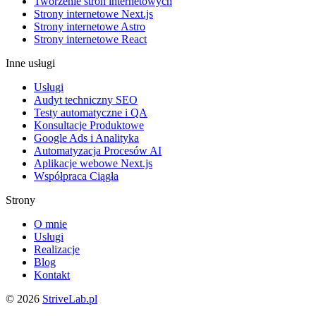
Tworzenie stron internetowych
Strony internetowe Next.js
Strony internetowe Astro
Strony internetowe React
Inne usługi
Usługi
Audyt techniczny SEO
Testy automatyczne i QA
Konsultacje Produktowe
Google Ads i Analityka
Automatyzacja Procesów AI
Aplikacje webowe Next.js
Współpraca Ciągła
Strony
O mnie
Usługi
Realizacje
Blog
Kontakt
©
2026
StriveLab.pl