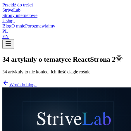
Przejdź do treści
Strive
Lab
Strony internetowe
Usługi
Blog
O mnie
Porozmawiajmy
PL
EN
34 artykuły o tematyce
React
Strona 2
34 artykuły to nie koniec. Ich ilość ciągle rośnie.
Wróć do bloga