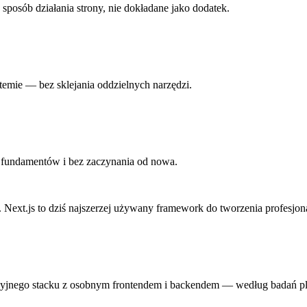
posób działania strony, nie dokładane jako dodatek.
stemie — bez sklejania oddzielnych narzędzi.
y fundamentów i bez zaczynania od nowa.
l. Next.js to dziś najszerzej używany framework do tworzenia profesjo
ycyjnego stacku z osobnym frontendem i backendem — według badań pl