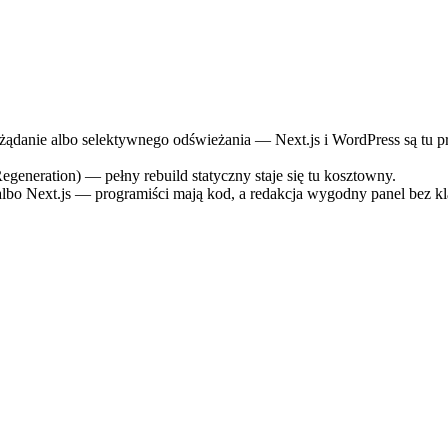
ądanie albo selektywnego odświeżania — Next.js i WordPress są tu pr
Regeneration) — pełny rebuild statyczny staje się tu kosztowny.
albo Next.js — programiści mają kod, a redakcja wygodny panel bez k