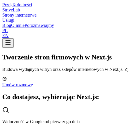
Przejdź do treści
Strive
Lab
Strony internetowe
Usługi
Blog
O mnie
Porozmawiajmy
PL
EN
Tworzenie stron firmowych
w
Next.js
Budowa wydajnych witryn oraz sklepów internetowych w Next.js. Zysk
Umów rozmowę
Co dostajesz, wybierając Next.js:
Widoczność w Google od pierwszego dnia