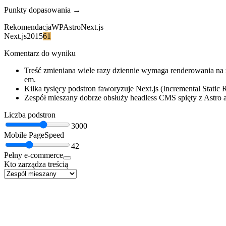
Punkty dopasowania →
Rekomendacja
WP
Astro
Next.js
Next.js
20
15
61
Komentarz do wyniku
Treść zmieniana wiele razy dziennie wymaga renderowania na ż
em.
Kilka tysięcy podstron faworyzuje Next.js (Incremental Static 
Zespół mieszany dobrze obsłuży headless CMS spięty z Astro 
Liczba podstron
3000
Mobile PageSpeed
42
Pełny e-commerce
Kto zarządza treścią