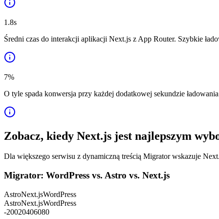
1.8s
Średni czas do interakcji aplikacji Next.js z App Router. Szybkie 
7
%
O tyle spada konwersja przy każdej dodatkowej sekundzie ładowania.
Zobacz, kiedy Next.js jest najlepszym wy
Dla większego serwisu z dynamiczną treścią Migrator wskazuje Next.
Migrator: WordPress vs. Astro vs. Next.js
Astro
Next.js
WordPress
Astro
Next.js
WordPress
-20
0
20
40
60
80