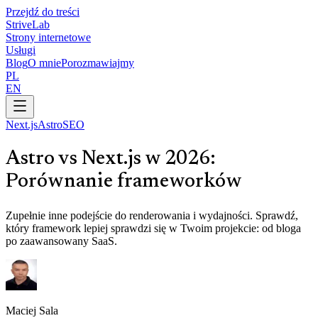
Przejdź do treści
Strive
Lab
Strony internetowe
Usługi
Blog
O mnie
Porozmawiajmy
PL
EN
Next.js
Astro
SEO
Astro vs Next.js w 2026:
Porównanie frameworków
Zupełnie inne podejście do renderowania i wydajności. Sprawdź,
który framework lepiej sprawdzi się w Twoim projekcie: od bloga
po zaawansowany SaaS.
Maciej Sala