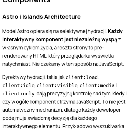
Astro i Islands Architecture
Model Astro opiera się na selektywnej hydracji.
Każdy
interaktywny komponent jest niezależną wyspą
z
własnym cyklem życia, a reszta strony to pre-
renderowany HTML, który przeglądarka wyświetla
natychmiast. Nie czekamy w ten sposób na JavaScript.
Dyrektywy hydracji, takie jak
,
client:load
,
,
i
client:idle
client:visible
client:media
, dają precyzyjną kontrolę nad tym, kiedy i
client:only
czy w ogóle komponent otrzyma JavaScript. To nie jest
automatyczny mechanizm, dlatego każdy deweloper
podejmuje świadomą decyzję dla każdego
interaktywnego elementu. Przykładowo wyszukiwarka