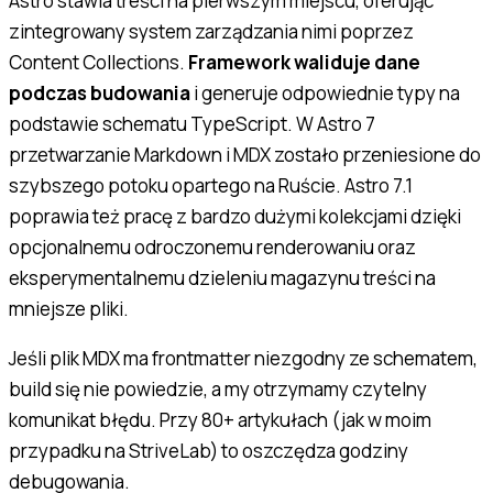
Astro stawia treści na pierwszym miejscu, oferując
zintegrowany system zarządzania nimi poprzez
Content Collections.
Framework waliduje dane
podczas budowania
i generuje odpowiednie typy na
podstawie schematu TypeScript. W Astro 7
przetwarzanie Markdown i MDX zostało przeniesione do
szybszego potoku opartego na Ruście. Astro 7.1
poprawia też pracę z bardzo dużymi kolekcjami dzięki
opcjonalnemu odroczonemu renderowaniu oraz
eksperymentalnemu dzieleniu magazynu treści na
mniejsze pliki.
Jeśli plik MDX ma frontmatter niezgodny ze schematem,
build się nie powiedzie, a my otrzymamy czytelny
komunikat błędu. Przy 80+ artykułach (jak w moim
przypadku na StriveLab) to oszczędza godziny
debugowania.