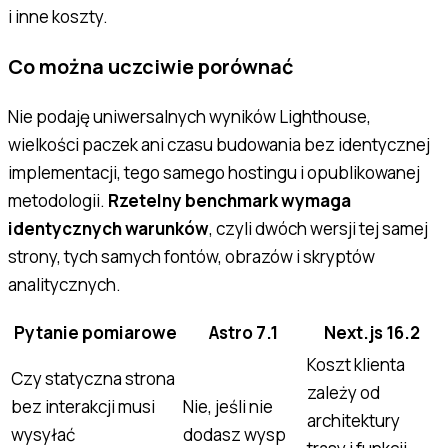
i inne koszty.
Co można uczciwie porównać
Nie podaję uniwersalnych wyników Lighthouse,
wielkości paczek ani czasu budowania bez identycznej
implementacji, tego samego hostingu i opublikowanej
metodologii.
Rzetelny benchmark wymaga
identycznych warunków
, czyli dwóch wersji tej samej
strony, tych samych fontów, obrazów i skryptów
analitycznych.
Pytanie pomiarowe
Astro 7.1
Next.js 16.2
Koszt klienta
Czy statyczna strona
zależy od
bez interakcji musi
Nie, jeśli nie
architektury
wysyłać
dodasz wysp