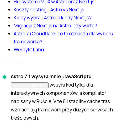
Ekosystem i MDX w Astro oraz Next.js
Koszty hostingu Astro vs Next.js
Kiedy wybrać Astro, a kiedy Next.js?
Migracja z Next.js na Astro: czy warto?
Astro 7 i Cloudflare: co to oznacza dla wyboru
frameworka?
Werdykt Labu
w skrócie
Astro 7.1 wysyła mniej JavaScriptu
.
wysyła kod tylko dla
Islands Architecture
interaktywnych komponentów, a kompilator
napisany w Ruście, Vite 8 i stabilny cache tras
wzmacniają framework przy dużych serwisach
treściowych.