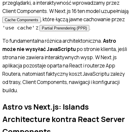
przeglądarki, a interaktywność wprowadzamy przez
Client Components. W Next.js 16 ten model uzupełniają
, które łączą jawne cachowanie przez
Cache Components
z
.
'use cache'
Partial Prerendering (PPR)
To fundamentalna różnica architektoniczna.
Astro
może nie wysyłać JavaScriptu
po stronie klienta, jeśli
strona nie zawiera interaktywnych wysp. W Next.js
aplikacja pozostaje oparta na React i routerze App
Routera, natomiast faktyczny koszt JavaScriptu zależy
od trasy, Client Components, nawigacji i konfiguracji
buildu.
Astro vs Next.js: Islands
Architecture kontra React Server
Components