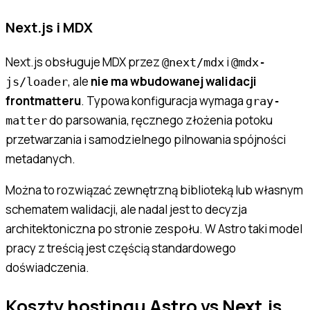
Next.js i MDX
Next.js obsługuje MDX przez
i
@next/mdx
@mdx-
, ale
nie ma wbudowanej walidacji
js/loader
frontmatteru
. Typowa konfiguracja wymaga
gray-
do parsowania, ręcznego złożenia potoku
matter
przetwarzania i samodzielnego pilnowania spójności
metadanych.
Można to rozwiązać zewnętrzną biblioteką lub własnym
schematem walidacji, ale nadal jest to decyzja
architektoniczna po stronie zespołu. W Astro taki model
pracy z treścią jest częścią standardowego
doświadczenia.
Koszty hostingu Astro vs Next.js