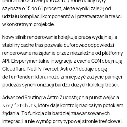
benchmarkach zespołu Astro pełne buildy były
szybsze o 15 do 61 procent, ale te wyniki zależą od
udziału kompilacji komponentów i przetwarzania treści
w konkretnym projekcie.
Nowy silnik renderowania kolejkuje pracę wydajniej, a
stabilny cache tras pozwala buforować odpowiedzi
renderowane na żądanie przez niezależne od platformy
API. Eksperymentalne integracje z cache CDN obejmują
Cloudflare, Netlify i Vercel. Astro 7.1 dodaje opcję
, która może zmniejszyć zużycie pamięci
deferRender
podczas synchronizacji bardzo dużych kolekcji treści.
Advanced Routing w Astro 7 udostępnia punkt wejścia
, który daje kontrolę nad całym potokiem
src/fetch.ts
żądania. To funkcja dla bardziej zaawansowanych
integracji, a nie wymóg przy typowej stronie treściowej.