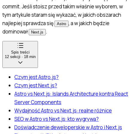
commit. Jeśli stoisz przed takim właśnie wyborem, w
tym artykule staram się wykazać, w jakich obszarach
najlepiej sprawdza się
, a w jakich będzie
Astro
dominował
.
Next.js
Spis treści
12
sekcji
·
18
min
Czym jest Astro.js?
Czym jest Next.js?
Astro vs Next.js: Islands Architecture kontra React
Server Components
Wydajność Astro vs Next.js: realne różnice
SEO w Astro vs Next.js: kto wygrywa?
Doświadczenie deweloperskie w Astro i Next.js