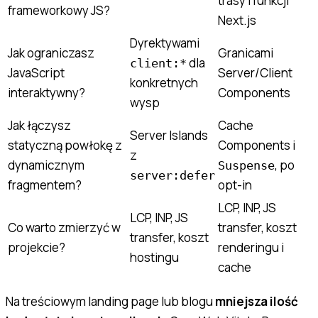
trasy i funkcji
frameworkowy JS?
Next.js
Dyrektywami
Jak ograniczasz
Granicami
dla
client:*
JavaScript
Server/Client
konkretnych
interaktywny?
Components
wysp
Jak łączysz
Cache
Server Islands
statyczną powłokę z
Components i
z
dynamicznym
, po
Suspense
server:defer
fragmentem?
opt-in
LCP, INP, JS
LCP, INP, JS
Co warto zmierzyć w
transfer, koszt
transfer, koszt
projekcie?
renderingu i
hostingu
cache
Na treściowym landing page lub blogu
mniejsza ilość