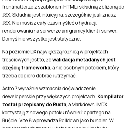
frontmatterze z szablonem HTML i składnią zbliżoną do
JSX. Składnia jest intuicyjna, szczególnie jeśli znasz
JSX. Nie musisz cały czas myśleć o hydracji,
renderowaniu na serwerze ani granicy klient i serwer.
Domyślnie wszystko jest statyczne.
Na poziomie DX największą różnicą w projektach
treściowych jest to, że
walidacja metadanych jest
częścią frameworka
, a nie osobnym potokiem, który
trzeba dopiero dobrać i utrzymać.
Astro 7 wyraźnie wzmacnia doświadczenie
deweloperskie przy większych projektach.
Kompilator
został przepisany do Rusta
, a Markdown i MDX
korzystają z nowego potoku również opartego na
Ruście. Vite 8 wprowadza Rolldown jako bundler. W