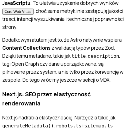
JavaScriptu
. To ułatwia uzyskanie dobrych wyników
, choć same metryki nie zastępują jakości
Core Web Vitals
treści, intencji wyszukiwania i technicznej poprawności
strony.
Dodatkowym atutem jest to, że Astro natywnie wspiera
Content Collections
z walidacją typów przez Zod.
Dzięki temu metadane, takie jak
,
,
title
description
tagi Open Graph czy dane uporządkowane, są
pilnowane przez system, a nie tylko przez konwencję w
zespole. Do tego wrócimy jeszcze w sekcji o MDX.
Next.js: SEO przez elastyczność
renderowania
Next.js nadrabia elastycznością. Narzędzia takie jak
,
i
generateMetadata()
robots.ts
sitemap.ts