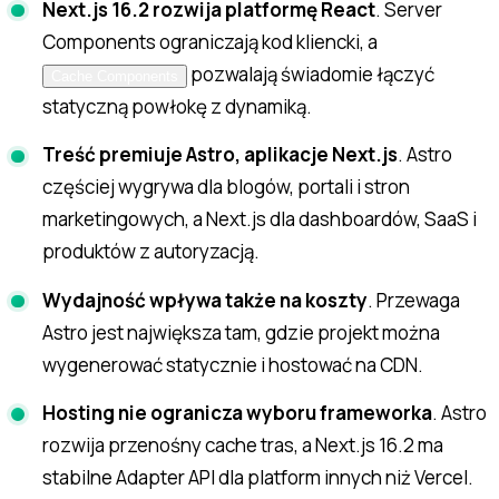
Next.js 16.2 rozwija platformę React
. Server
Components ograniczają kod kliencki, a
pozwalają świadomie łączyć
Cache Components
statyczną powłokę z dynamiką.
Treść premiuje Astro, aplikacje Next.js
. Astro
częściej wygrywa dla blogów, portali i stron
marketingowych, a Next.js dla dashboardów, SaaS i
produktów z autoryzacją.
Wydajność wpływa także na koszty
. Przewaga
Astro jest największa tam, gdzie projekt można
wygenerować statycznie i hostować na CDN.
Hosting nie ogranicza wyboru frameworka
. Astro
rozwija przenośny cache tras, a Next.js 16.2 ma
stabilne Adapter API dla platform innych niż Vercel.