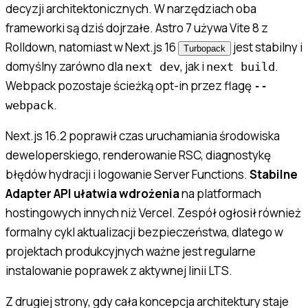
decyzji architektonicznych. W narzędziach oba
frameworki są dziś dojrzałe. Astro 7 używa Vite 8 z
Rolldown, natomiast w Next.js 16
jest stabilny i
Turbopack
domyślny zarówno dla
, jak i
.
next dev
next build
Webpack pozostaje ścieżką opt-in przez flagę
--
.
webpack
Next.js 16.2 poprawił czas uruchamiania środowiska
deweloperskiego, renderowanie RSC, diagnostykę
błędów hydracji i logowanie Server Functions.
Stabilne
Adapter API ułatwia wdrożenia
na platformach
hostingowych innych niż Vercel. Zespół ogłosił również
formalny cykl aktualizacji bezpieczeństwa, dlatego w
projektach produkcyjnych ważne jest regularne
instalowanie poprawek z aktywnej linii LTS.
Z drugiej strony, gdy cała koncepcja architektury staje