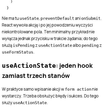
  )
}
Nie ma tu
,
ani
.
useState
preventDefault
onSubmit
React wywoła akcję i po jej powodzeniu wyczyści
niekontrolowane pola. Ten minimalny przykład nie
wyłącza jednak przycisku w trakcie żądania; do tego
służą
z
albo
z
isPending
useActionState
pending
.
useFormStatus
: jeden hook
useActionState
zamiast trzech stanów
W praktyce samo wpisanie akcji w
nie
form action
wystarczy. Trzeba obsłużyć błędy i sukces. Do tego
służy
.
useActionState