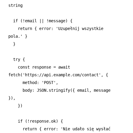
string
  if
 (
!
email 
||
 !
message) {
    return
 { error
:
 'Uzupełnij wszystkie 
pola.'
 }
  }
  try
 {
    const
 response
 =
 await
fetch
(
'https://api.example.com/contact'
,
 {
      method
:
 'POST'
,
      body
:
 JSON
.stringify
({ email
,
 message 
})
,
    })
    if
 (
!
response
.ok) {
      return
 { error
:
 'Nie udało się wysłać 