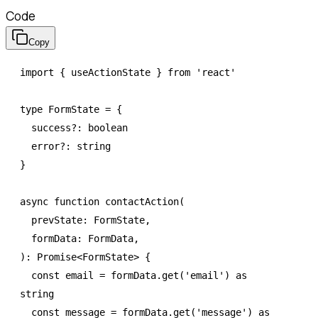
Code
Copy
import
 { useActionState } 
from
 'react'
type
 FormState
 =
 {
  success
?:
 boolean
  error
?:
 string
}
async
 function
 contactAction
(
  prevState
:
 FormState
,
  formData
:
 FormData
,
)
:
 Promise
<
FormState
> {
  const
 email
 =
 formData
.get
(
'email'
) 
as
string
  const
 message
 =
 formData
.get
(
'message'
) 
as