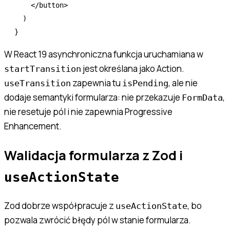
    </
button
>
  )
}
W React 19 asynchroniczna funkcja uruchamiana w
jest określana jako Action.
startTransition
zapewnia tu
, ale nie
useTransition
isPending
dodaje semantyki formularza: nie przekazuje
,
FormData
nie resetuje pól i nie zapewnia Progressive
Enhancement.
Walidacja formularza z Zod i
useActionState
Zod dobrze współpracuje z
, bo
useActionState
pozwala zwrócić błędy pól w stanie formularza.