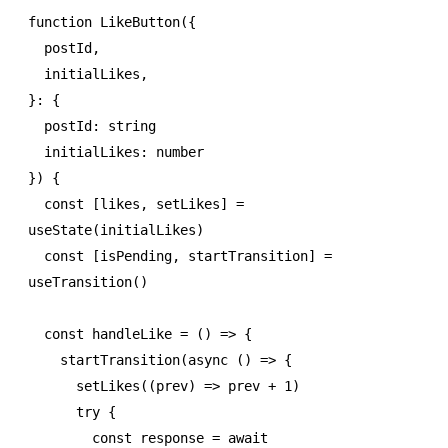
function
 LikeButton
({
  postId
,
  initialLikes
,
}
:
 {
  postId
:
 string
  initialLikes
:
 number
}) {
  const
 [
likes
,
 setLikes
] 
=
useState
(initialLikes)
  const
 [
isPending
,
 startTransition
] 
=
useTransition
()
  const
 handleLike
 =
 () 
=>
 {
    startTransition
(
async
 () 
=>
 {
      setLikes
((prev) 
=>
 prev 
+
 1
)
      try
 {
        const
 response
 =
 await