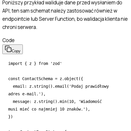
Poniższy przykład waliduje dane przed wysłaniem do
API; ten sam schemat należy zastosować również w
endpointcie lub Server Function, bo walidacja klienta nie
chroni serwera.
Code
Copy
import
 { z } 
from
 'zod'
const
 ContactSchema
 =
 z
.object
({
  email
:
 z
.string
()
.email
(
'Podaj prawidłowy 
adres e-mail.'
)
,
  message
:
 z
.string
()
.min
(
10
,
 'Wiadomość 
musi mieć co najmniej 10 znaków.'
)
,
})