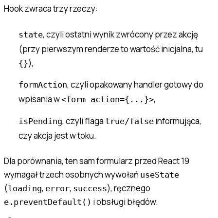
Hook zwraca trzy rzeczy:
, czyli ostatni wynik zwrócony przez akcję
state
(przy pierwszym renderze to wartość inicjalna, tu
),
{}
, czyli opakowany handler gotowy do
formAction
wpisania w
,
<form action={...}>
, czyli flaga
informująca,
isPending
true/false
czy akcja jest w toku.
Dla porównania, ten sam formularz przed React 19
wymagał trzech osobnych wywołań
useState
(
,
,
), ręcznego
loading
error
success
i obsługi błędów.
e.preventDefault()