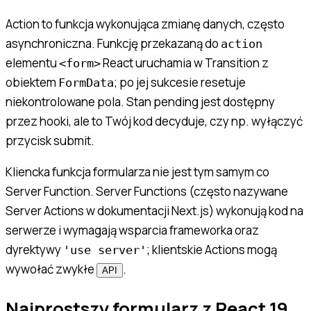
Action to funkcja wykonująca zmianę danych, często
asynchroniczna. Funkcję przekazaną do
action
elementu
React uruchamia w Transition z
<form>
obiektem
; po jej sukcesie resetuje
FormData
niekontrolowane pola. Stan pending jest dostępny
przez hooki, ale to Twój kod decyduje, czy np. wyłączyć
przycisk submit.
Kliencka funkcja formularza nie jest tym samym co
Server Function. Server Functions (często nazywane
Server Actions w dokumentacji Next.js) wykonują kod na
serwerze i wymagają wsparcia frameworka oraz
dyrektywy
; klientskie Actions mogą
'use server'
wywołać zwykłe
.
API
Najprostszy formularz z React 19