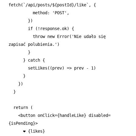
fetch
(
`/api/posts/
${
postId
}
/like`
,
 {
          method
:
 'POST'
,
        })
        if
 (
!
response
.ok) {
          throw
 new
 Error
(
'Nie udało się 
zapisać polubienia.'
)
        }
      } 
catch
 {
        setLikes
((prev) 
=>
 prev 
-
 1
)
      }
    })
  }
  return
 (
    <
button
 onClick
=
{handleLike} 
disabled
=
{isPending}>
      ❤️ {likes}