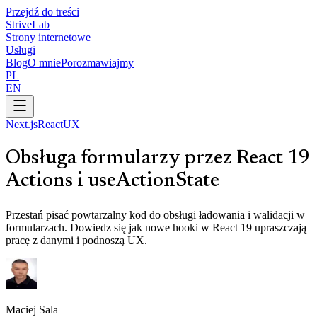
Przejdź do treści
Strive
Lab
Strony internetowe
Usługi
Blog
O mnie
Porozmawiajmy
PL
EN
Next.js
React
UX
Obsługa formularzy przez React 19
Actions i useActionState
Przestań pisać powtarzalny kod do obsługi ładowania i walidacji w
formularzach. Dowiedz się jak nowe hooki w React 19 upraszczają
pracę z danymi i podnoszą UX.
Maciej Sala