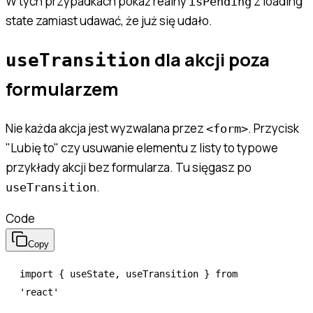
W tych przypadkach pokaż realny
z loading
isPending
state zamiast udawać, że już się udało.
dla akcji poza
useTransition
formularzem
Nie każda akcja jest wyzwalana przez
. Przycisk
<form>
"Lubię to" czy usuwanie elementu z listy to typowe
przykłady akcji bez formularza. Tu sięgasz po
.
useTransition
Code
Copy
import
 { useState
,
 useTransition } 
from
'react'