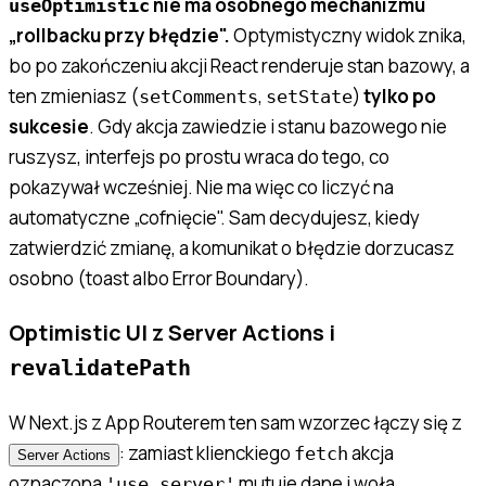
nie ma osobnego mechanizmu
useOptimistic
„rollbacku przy błędzie".
Optymistyczny widok znika,
bo po zakończeniu akcji React renderuje stan bazowy, a
ten zmieniasz (
,
)
tylko po
setComments
setState
sukcesie
. Gdy akcja zawiedzie i stanu bazowego nie
ruszysz, interfejs po prostu wraca do tego, co
pokazywał wcześniej. Nie ma więc co liczyć na
automatyczne „cofnięcie". Sam decydujesz, kiedy
zatwierdzić zmianę, a komunikat o błędzie dorzucasz
osobno (toast albo Error Boundary).
Optimistic UI z Server Actions i
revalidatePath
W Next.js z App Routerem ten sam wzorzec łączy się z
: zamiast klienckiego
akcja
fetch
Server Actions
oznaczona
mutuje dane i woła
'use server'