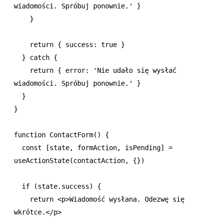
wiadomości. Spróbuj ponownie.'
 }
    }
    return
 { success
:
 true
 }
  } 
catch
 {
    return
 { error
:
 'Nie udało się wysłać 
wiadomości. Spróbuj ponownie.'
 }
  }
}
function
 ContactForm
() {
  const
 [
state
,
 formAction
,
 isPending
] 
=
useActionState
(contactAction
,
 {})
  if
 (
state
.success) {
    return
 <
p
>Wiadomość wysłana. Odezwę się 
wkrótce.</
p
>