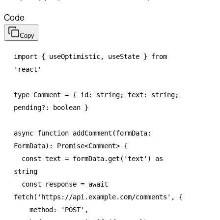
Code
Copy
import
 { useOptimistic
,
 useState } 
from
'react'
type
 Comment
 =
 { id
:
 string
; text
:
 string
; 
pending
?:
 boolean
 }
async
 function
 addComment
(formData
:
FormData
)
:
 Promise
<
Comment
> {
  const
 text
 =
 formData
.get
(
'text'
) 
as
string
  const
 response
 =
 await
fetch
(
'https://api.example.com/comments'
,
 {
    method
:
 'POST'
,