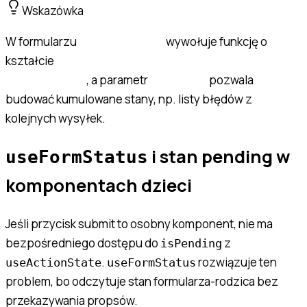
Wskazówka
W formularzu
wywołuje funkcję o
useActionState
kształcie
(prevState, formData) => State |
, a parametr
pozwala
Promise<State>
prevState
budować kumulowane stany, np. listy błędów z
kolejnych wysyłek.
i stan pending w
useFormStatus
komponentach dzieci
Jeśli przycisk submit to osobny komponent, nie ma
bezpośredniego dostępu do
z
isPending
.
rozwiązuje ten
useActionState
useFormStatus
problem, bo odczytuje stan formularza-rodzica bez
przekazywania propsów.