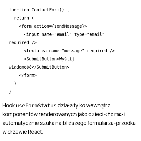
function
 ContactForm
() {
  return
 (
    <
form
 action
=
{sendMessage}>
      <
input
 name
=
"email"
 type
=
"email"
required
 />
      <
textarea
 name
=
"message"
 required
 />
      <
SubmitButton
>Wyślij 
wiadomość</
SubmitButton
>
    </
form
>
  )
}
Hook
działa tylko wewnątrz
useFormStatus
komponentów renderowanych jako dzieci
i
<form>
automatycznie szuka najbliższego formularza-przodka
w drzewie React.