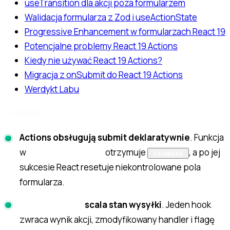
useTransition dla akcji poza formularzem
Walidacja formularza z Zod i useActionState
Progressive Enhancement w formularzach React 19
Potencjalne problemy React 19 Actions
Kiedy nie używać React 19 Actions?
Migracja z onSubmit do React 19 Actions
Werdykt Labu
w skrócie
Actions obsługują submit deklaratywnie
. Funkcja
w
otrzymuje
, a po jej
form action={...}
FormData
sukcesie React resetuje niekontrolowane pola
formularza.
scala stan wysyłki
. Jeden hook
useActionState
zwraca wynik akcji, zmodyfikowany handler i flagę