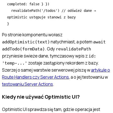
completed
:
 false
 } })
  revalidatePath
(
'/todos'
) 
// odśwież dane → 
optimistic ustępuje stanowi z bazy
}
Po stronie komponentu wołasz
natychmiast, a potem
addOptimistic(text)
await
. Gdy
addTodo(formData)
revalidatePath
przyniesie świeże dane, tymczasowy wpis z
id:
zostaje zastąpiony rekordem z bazy.
'temp-...'
Szerzej o samej warstwie serwerowej piszę w
artykule o
Route Handlers czy Server Actions
, a o jej testowaniu w
testowaniu Server Actions
.
Kiedy nie używać Optimistic UI?
Optimistic UI sprawdza się tam, gdzie operacja jest