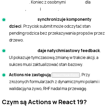
. Koniec z osobnymi
dla
isPending
useState
,
i
.
loading
error
success
synchronizuje komponenty
useFormStatus
dzieci
. Przycisk submit może odczytać stan
pending rodzica bez przekazywania propsów przez
drzewo.
daje natychmiastowy feedback
.
useOptimistic
UI pokazuje tymczasową zmianę w trakcie akcji, a
sukces musi zaktualizować stan bazowy.
Actions nie zastępują
. Przy
React Hook Form
złożonych formularzach z dynamicznymi polami i
walidacją na żywo, RHF nadal ma przewagę.
Czym są Actions w React 19?