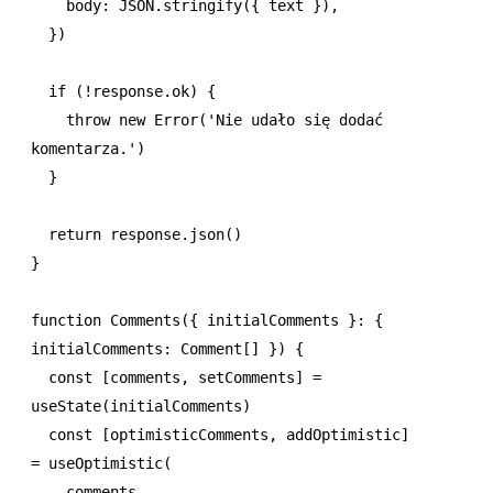
    body
:
 JSON
.stringify
({ text })
,
  })
  if
 (
!
response
.ok) {
    throw
 new
 Error
(
'Nie udało się dodać 
komentarza.'
)
  }
  return
 response
.json
()
}
function
 Comments
({ initialComments }
:
 { 
initialComments
:
 Comment
[] }) {
  const
 [
comments
,
 setComments
] 
=
useState
(initialComments)
  const
 [
optimisticComments
,
 addOptimistic
] 
=
 useOptimistic
(
    comments
,