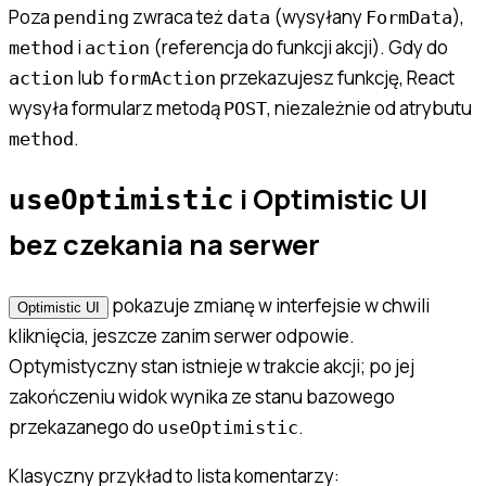
Poza
zwraca też
(wysyłany
),
pending
data
FormData
i
(referencja do funkcji akcji). Gdy do
method
action
lub
przekazujesz funkcję, React
action
formAction
wysyła formularz metodą
, niezależnie od atrybutu
POST
.
method
i Optimistic UI
useOptimistic
bez czekania na serwer
pokazuje zmianę w interfejsie w chwili
Optimistic UI
kliknięcia, jeszcze zanim serwer odpowie.
Optymistyczny stan istnieje w trakcie akcji; po jej
zakończeniu widok wynika ze stanu bazowego
przekazanego do
.
useOptimistic
Klasyczny przykład to lista komentarzy: