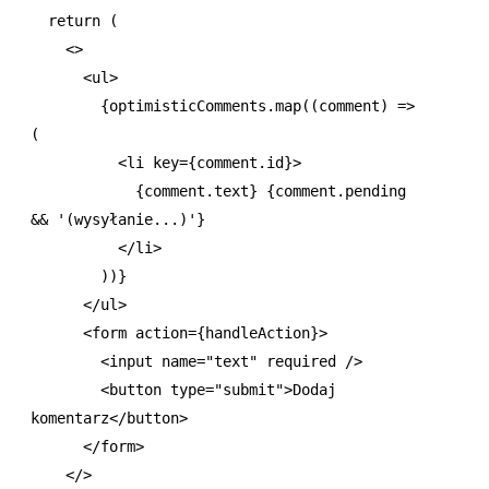
  return
 (
    <>
      <
ul
>
        {
optimisticComments
.map
((comment) 
=>
(
          <
li
 key
=
{
comment
.id}>
            {
comment
.text} {
comment
.pending 
&&
 '(wysyłanie...)'
}
          </
li
>
        ))}
      </
ul
>
      <
form
 action
=
{handleAction}>
        <
input
 name
=
"text"
 required
 />
        <
button
 type
=
"submit"
>Dodaj 
komentarz</
button
>
      </
form
>
    </>