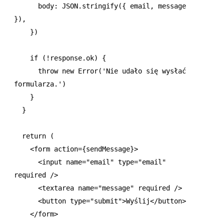
      body
:
 JSON
.stringify
({ email
,
 message 
})
,
    })
    if
 (
!
response
.ok) {
      throw
 new
 Error
(
'Nie udało się wysłać 
formularza.'
)
    }
  }
  return
 (
    <
form
 action
=
{sendMessage}>
      <
input
 name
=
"email"
 type
=
"email"
required
 />
      <
textarea
 name
=
"message"
 required
 />
      <
button
 type
=
"submit"
>Wyślij</
button
>
    </
form
>