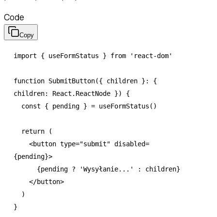
Code
Copy
import
 { useFormStatus } 
from
 'react-dom'
function
 SubmitButton
({ children }
:
 { 
children
:
 React
.
ReactNode
 }) {
  const
 { 
pending
 } 
=
 useFormStatus
()
  return
 (
    <
button
 type
=
"submit"
 disabled
=
{pending}>
      {pending 
?
 'Wysyłanie...'
 :
 children}
    </
button
>
  )
}