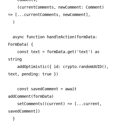
    (currentComments
,
 newComment
:
 Comment
) 
=>
 [
...
currentComments
,
 newComment]
,
  )
  async
 function
 handleAction
(formData
:
FormData
) {
    const
 text
 =
 formData
.get
(
'text'
) 
as
string
    addOptimistic
({ id
:
 crypto
.randomUUID
()
,
text
,
 pending
:
 true
 })
    const
 savedComment
 =
 await
addComment
(formData)
    setComments
((current) 
=>
 [
...
current
,
savedComment])
  }