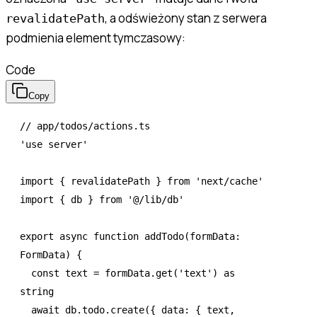
, a odświeżony stan z serwera
revalidatePath
podmienia element tymczasowy:
Code
Copy
// app/todos/actions.ts
'use server'
import
 { revalidatePath } 
from
 'next/cache'
import
 { db } 
from
 '@/lib/db'
export
 async
 function
 addTodo
(formData
:
FormData
) {
  const
 text
 =
 formData
.get
(
'text'
) 
as
string
  await
 db
.
todo
.create
({ data
:
 { text
,