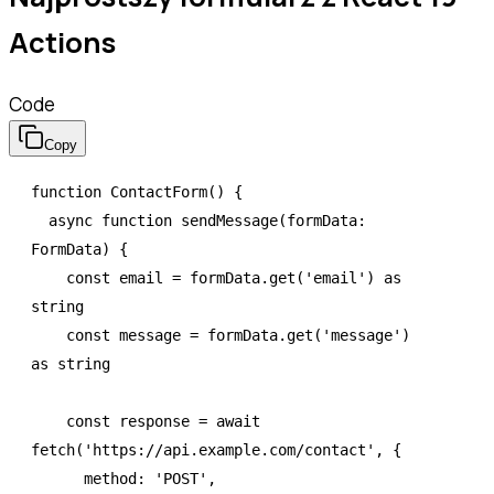
Actions
Code
Copy
function
 ContactForm
() {
  async
 function
 sendMessage
(formData
:
FormData
) {
    const
 email
 =
 formData
.get
(
'email'
) 
as
string
    const
 message
 =
 formData
.get
(
'message'
) 
as
 string
    const
 response
 =
 await
fetch
(
'https://api.example.com/contact'
,
 {
      method
:
 'POST'
,