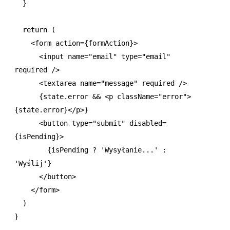
  }
  return
 (
    <
form
 action
=
{formAction}>
      <
input
 name
=
"email"
 type
=
"email"
required
 />
      <
textarea
 name
=
"message"
 required
 />
      {
state
.error 
&&
 <
p
 className
=
"error"
>
{
state
.error}</
p
>}
      <
button
 type
=
"submit"
 disabled
=
{isPending}>
        {isPending 
?
 'Wysyłanie...'
 :
'Wyślij'
}
      </
button
>
    </
form
>
  )
}