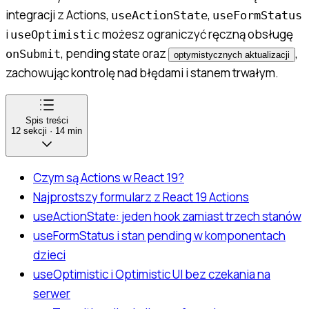
integracji z Actions,
,
useActionState
useFormStatus
i
możesz ograniczyć ręczną obsługę
useOptimistic
, pending state oraz
,
onSubmit
optymistycznych aktualizacji
zachowując kontrolę nad błędami i stanem trwałym.
Spis treści
12
sekcji
·
14
min
Czym są Actions w React 19?
Najprostszy formularz z React 19 Actions
useActionState: jeden hook zamiast trzech stanów
useFormStatus i stan pending w komponentach
dzieci
useOptimistic i Optimistic UI bez czekania na
serwer