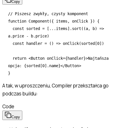
Copy
// Piszesz zwykły, czysty komponent
function
 Component
({ items
,
 onClick }) {
  const
 sorted
 =
 [
...
items]
.sort
((a
,
 b) 
=>
a
.price 
-
 b
.price)
  const
 handler
 =
 () 
=>
 onClick
(sorted[
0
])
  return
 <
Button
 onClick
=
{handler}>Najtańsza 
opcja: {sorted[
0
].name}</
Button
>
}
A tak, w uproszczeniu, Compiler przekształca go
podczas buildu:
Code
Copy