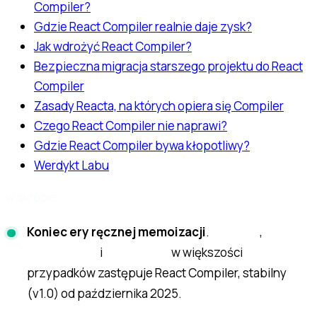
Compiler?
Gdzie React Compiler realnie daje zysk?
Jak wdrożyć React Compiler?
Bezpieczna migracja starszego projektu do React
Compiler
Zasady Reacta, na których opiera się Compiler
Czego React Compiler nie naprawi?
Gdzie React Compiler bywa kłopotliwy?
Werdykt Labu
w skrócie
Koniec ery ręcznej memoizacji
.
,
useMemo
i
w większości
useCallback
React.memo
przypadków zastępuje React Compiler, stabilny
(v1.0) od października 2025.