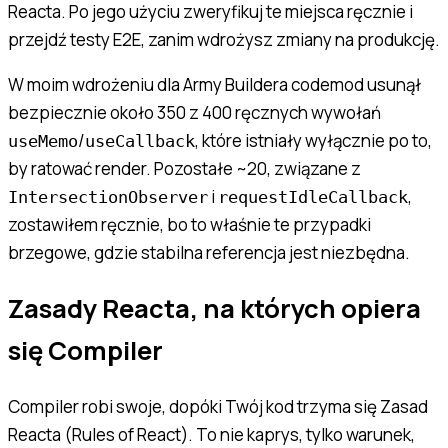
Reacta. Po jego użyciu zweryfikuj te miejsca ręcznie i
przejdź testy E2E, zanim wdrożysz zmiany na produkcję.
W moim wdrożeniu dla Army Buildera codemod usunął
bezpiecznie około 350 z 400 ręcznych wywołań
/
, które istniały wyłącznie po to,
useMemo
useCallback
by ratować render. Pozostałe ~20, związane z
i
,
IntersectionObserver
requestIdleCallback
zostawiłem ręcznie, bo to właśnie te przypadki
brzegowe, gdzie stabilna referencja jest niezbędna.
Zasady Reacta, na których opiera
się Compiler
Compiler robi swoje, dopóki Twój kod trzyma się Zasad
Reacta (Rules of React). To nie kaprys, tylko warunek,