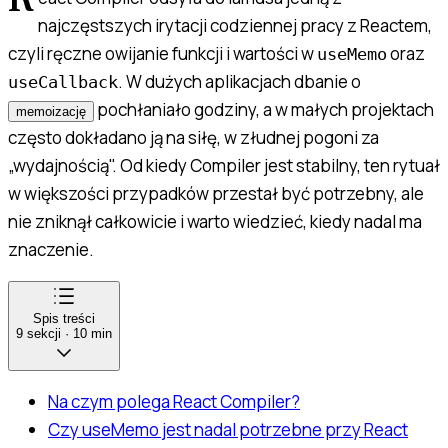
R
najczęstszych irytacji codziennej pracy z Reactem,
czyli ręczne owijanie funkcji i wartości w
oraz
useMemo
. W dużych aplikacjach dbanie o
useCallback
pochłaniało godziny, a w małych projektach
memoizację
często dokładano ją na siłę, w złudnej pogoni za
„wydajnością". Od kiedy Compiler jest stabilny, ten rytuał
w większości przypadków przestał być potrzebny, ale
nie zniknął całkowicie i warto wiedzieć, kiedy nadal ma
znaczenie.
Spis treści
9
sekcji
·
10
min
Na czym polega React Compiler?
Czy useMemo jest nadal potrzebne przy React