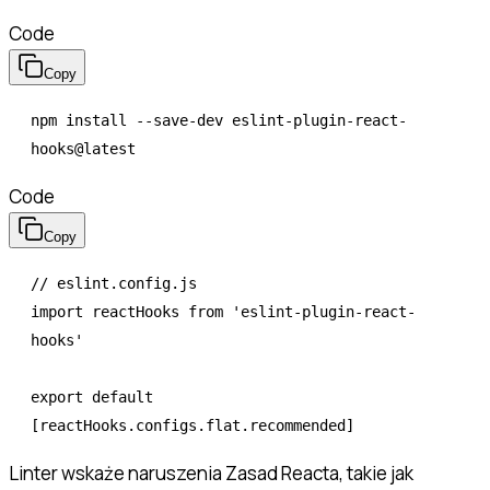
Code
Copy
npm
 install
 --save-dev
 eslint-plugin-react-
hooks@latest
Code
Copy
// eslint.config.js
import
 reactHooks 
from
 'eslint-plugin-react-
hooks'
export
 default
[
reactHooks
.
configs
.
flat
.recommended]
Linter wskaże naruszenia Zasad Reacta, takie jak