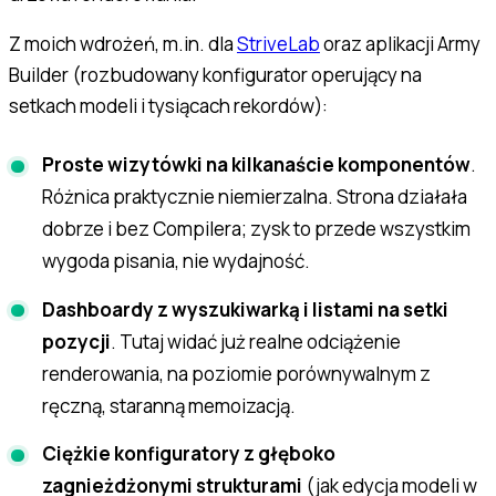
Z moich wdrożeń, m.in. dla
StriveLab
oraz aplikacji Army
Builder (rozbudowany konfigurator operujący na
setkach modeli i tysiącach rekordów):
Proste wizytówki na kilkanaście komponentów
.
Różnica praktycznie niemierzalna. Strona działała
dobrze i bez Compilera; zysk to przede wszystkim
wygoda pisania, nie wydajność.
Dashboardy z wyszukiwarką i listami na setki
pozycji
. Tutaj widać już realne odciążenie
renderowania, na poziomie porównywalnym z
ręczną, staranną memoizacją.
Ciężkie konfiguratory z głęboko
zagnieżdżonymi strukturami
(jak edycja modeli w