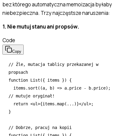
bez którego automatyczna memoizacja byłaby
niebezpieczna. Trzy najczęstsze naruszenia:
1. Nie mutuj stanu ani propsów.
Code
Copy
// Źle, mutacja tablicy przekazanej w 
propsach
function
 List
({ items }) {
  items
.sort
((a
,
 b) 
=>
 a
.price 
-
 b
.price); 
// mutuje oryginał!
  return
 <
ul
>{
items
.map
(
...
)}</
ul
>;
}
// Dobrze, pracuj na kopii
function
 List
({ items }) {