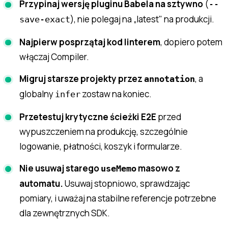
Przypinaj wersję pluginu Babela na sztywno
(
--
), nie polegaj na „latest" na produkcji.
save-exact
Najpierw posprzątaj kod linterem
, dopiero potem
włączaj Compiler.
Migruj starsze projekty przez
, a
annotation
globalny
zostaw na koniec.
infer
Przetestuj krytyczne ścieżki E2E
przed
wypuszczeniem na produkcję, szczególnie
logowanie, płatności, koszyk i formularze.
Nie usuwaj starego
masowo z
useMemo
automatu.
Usuwaj stopniowo, sprawdzając
pomiary, i uważaj na stabilne referencje potrzebne
dla zewnętrznych SDK.