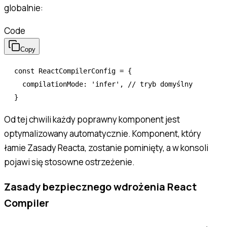
globalnie:
Code
Copy
const
 ReactCompilerConfig
 =
 {
  compilationMode
:
 'infer'
,
 // tryb domyślny
}
Od tej chwili każdy poprawny komponent jest
optymalizowany automatycznie. Komponent, który
łamie Zasady Reacta, zostanie pominięty, a w konsoli
pojawi się stosowne ostrzeżenie.
Zasady bezpiecznego wdrożenia React
Compiler