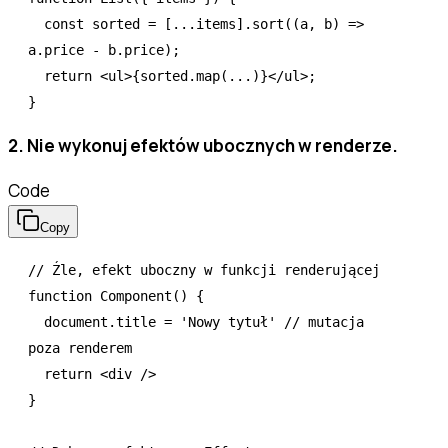
  const
 sorted
 =
 [
...
items]
.sort
((a
,
 b) 
=>
a
.price 
-
 b
.price);
  return
 <
ul
>{
sorted
.map
(
...
)}</
ul
>;
}
2. Nie wykonuj efektów ubocznych w renderze.
Code
Copy
// Źle, efekt uboczny w funkcji renderującej
function
 Component
() {
  document
.title 
=
 'Nowy tytuł'
 // mutacja 
poza renderem
  return
 <
div
 />
}