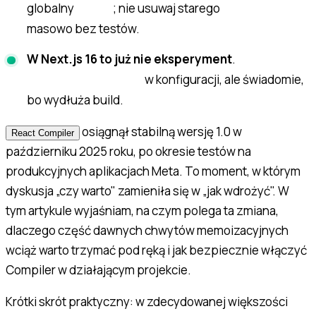
globalny
; nie usuwaj starego
infer
useMemo
masowo bez testów.
W Next.js 16 to już nie eksperyment
.
w konfiguracji, ale świadomie,
reactCompiler: true
bo wydłuża build.
osiągnął stabilną wersję 1.0 w
React Compiler
październiku 2025 roku, po okresie testów na
produkcyjnych aplikacjach Meta. To moment, w którym
dyskusja „czy warto" zamieniła się w „jak wdrożyć". W
tym artykule wyjaśniam, na czym polega ta zmiana,
dlaczego część dawnych chwytów memoizacyjnych
wciąż warto trzymać pod ręką i jak bezpiecznie włączyć
Compiler w działającym projekcie.
Krótki skrót praktyczny: w zdecydowanej większości