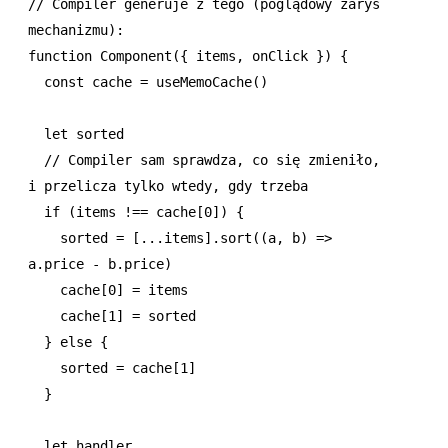
// Compiler generuje z tego (poglądowy zarys 
mechanizmu):
function
 Component
({ items
,
 onClick }) {
  const
 cache
 =
 useMemoCache
()
  let
 sorted
  // Compiler sam sprawdza, co się zmieniło, 
i przelicza tylko wtedy, gdy trzeba
  if
 (items 
!==
 cache[
0
]) {
    sorted 
=
 [
...
items]
.sort
((a
,
 b) 
=>
a
.price 
-
 b
.price)
    cache[
0
] 
=
 items
    cache[
1
] 
=
 sorted
  } 
else
 {
    sorted 
=
 cache[
1
]
  }
  let
 handler