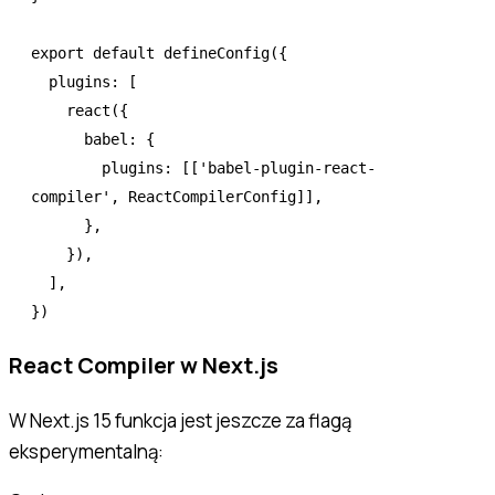
export
 default
 defineConfig
({
  plugins
:
 [
    react
({
      babel
:
 {
        plugins
:
 [[
'babel-plugin-react-
compiler'
,
 ReactCompilerConfig]]
,
      }
,
    })
,
  ]
,
})
React Compiler w Next.js
W Next.js 15 funkcja jest jeszcze za flagą
eksperymentalną: