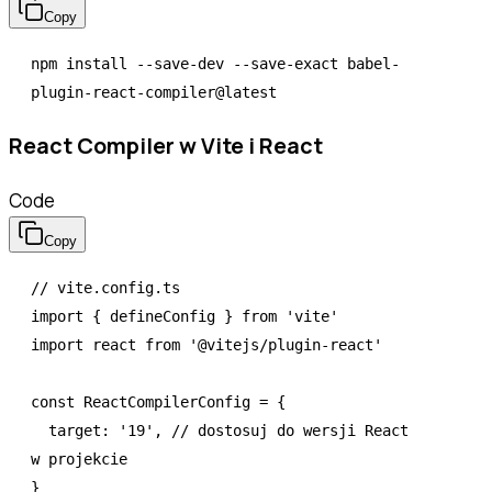
Copy
npm
 install
 --save-dev
 --save-exact
 babel-
plugin-react-compiler@latest
React Compiler w Vite i React
Code
Copy
// vite.config.ts
import
 { defineConfig } 
from
 'vite'
import
 react 
from
 '@vitejs/plugin-react'
const
 ReactCompilerConfig
 =
 {
  target
:
 '19'
,
 // dostosuj do wersji React 
w projekcie
}