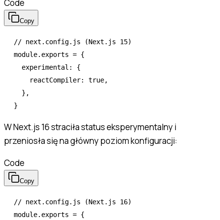
Code
Copy
// next.config.js (Next.js 15)
module
.
exports
 =
 {
  experimental
:
 {
    reactCompiler
:
 true
,
  }
,
}
W Next.js 16 straciła status eksperymentalny i
przeniosła się na główny poziom konfiguracji:
Code
Copy
// next.config.js (Next.js 16)
module
.
exports
 =
 {