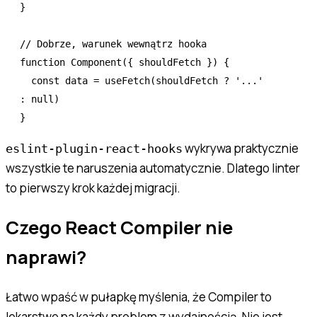
}
// Dobrze, warunek wewnątrz hooka
function
 Component
({ shouldFetch }) {
  const
 data
 =
 useFetch
(shouldFetch 
?
 '...'
:
 null
)
}
wykrywa praktycznie
eslint-plugin-react-hooks
wszystkie te naruszenia automatycznie. Dlatego linter
to pierwszy krok każdej migracji.
Czego React Compiler nie
naprawi?
Łatwo wpaść w pułapkę myślenia, że Compiler to
lekarstwo na każdy problem z wydajnością. Nie jest.