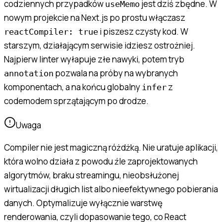
codziennych przypadków
jest dziś zbędne. W
useMemo
nowym projekcie na Next.js po prostu włączasz
i piszesz czysty kod. W
reactCompiler: true
starszym, działającym serwisie idziesz ostrożniej.
Najpierw linter wyłapuje złe nawyki, potem tryb
pozwala na próby na wybranych
annotation
komponentach, a na końcu globalny
z
infer
codemodem sprzątającym po drodze.
Uwaga
Compiler nie jest magiczną różdżką. Nie uratuje aplikacji,
która wolno działa z powodu źle zaprojektowanych
algorytmów, braku streamingu, nieobsłużonej
wirtualizacji długich list albo nieefektywnego pobierania
danych. Optymalizuje wyłącznie warstwę
renderowania, czyli dopasowanie tego, co React