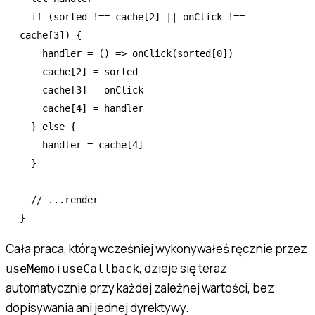
  if
 (sorted 
!==
 cache[
2
] 
||
 onClick 
!==
cache[
3
]) {
    handler
 =
 () 
=>
 onClick
(sorted[
0
])
    cache[
2
] 
=
 sorted
    cache[
3
] 
=
 onClick
    cache[
4
] 
=
 handler
  } 
else
 {
    handler 
=
 cache[
4
]
  }
  // ...render
}
Cała praca, którą wcześniej wykonywałeś ręcznie przez
i
, dzieje się teraz
useMemo
useCallback
automatycznie przy każdej zależnej wartości, bez
dopisywania ani jednej dyrektywy.