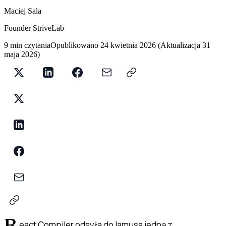
Maciej Sala
Founder StriveLab
9 min czytania
Opublikowano
24 kwietnia 2026
(
Aktualizacja
31
maja 2026
)
eact Compiler odsyła do lamusa jedną z