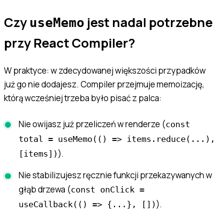
Czy
jest nadal potrzebne
useMemo
przy React Compiler?
W praktyce: w zdecydowanej większości przypadków
już go nie dodajesz. Compiler przejmuje memoizację,
którą wcześniej trzeba było pisać z palca:
Nie owijasz już przeliczeń w renderze (
const
total = useMemo(() => items.reduce(...),
).
[items])
Nie stabilizujesz ręcznie funkcji przekazywanych w
głąb drzewa (
const onClick =
).
useCallback(() => {...}, [])