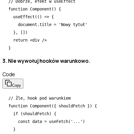
// Dobrze, efekt w useEffect
function
 Component
() {
  useEffect
(() 
=>
 {
    document
.title 
=
 'Nowy tytuł'
  }
,
 [])
  return
 <
div
 />
}
3. Nie wywołuj hooków warunkowo.
Code
Copy
// Źle, hook pod warunkiem
function
 Component
({ shouldFetch }) {
  if
 (shouldFetch) {
    const
 data
 =
 useFetch
(
'...'
)
  }