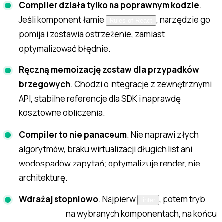
Compiler działa tylko na poprawnym kodzie
.
Jeśli komponent łamie
, narzędzie go
Rules of React
pomija i zostawia ostrzeżenie, zamiast
optymalizować błędnie.
Ręczną memoizację zostaw dla przypadków
brzegowych
. Chodzi o integracje z zewnętrznymi
API, stabilne referencje dla SDK i naprawdę
kosztowne obliczenia.
Compiler to nie panaceum
. Nie naprawi złych
algorytmów, braku wirtualizacji długich list ani
wodospadów zapytań; optymalizuje render, nie
architekturę.
Wdrażaj stopniowo
. Najpierw
, potem tryb
linter
na wybranych komponentach, na końcu
annotation