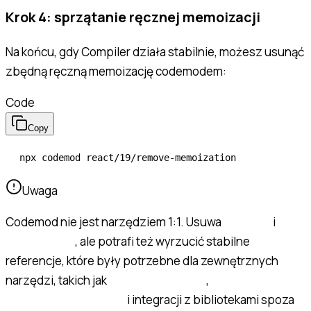
Krok 4: sprzątanie ręcznej memoizacji
Na końcu, gdy Compiler działa stabilnie, możesz usunąć
zbędną ręczną memoizację codemodem:
Code
Copy
npx
 codemod
 react/19/remove-memoization
Uwaga
Codemod nie jest narzędziem 1:1. Usuwa
i
useMemo
, ale potrafi też wyrzucić stabilne
useCallback
referencje, które były potrzebne dla zewnętrznych
narzędzi, takich jak
,
addEventListener
i integracji z bibliotekami spoza
IntersectionObserver