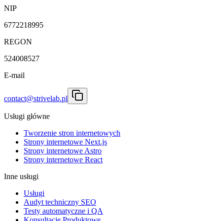
NIP
6772218995
REGON
524008527
E-mail
contact@strivelab.pl
Usługi główne
Tworzenie stron internetowych
Strony internetowe Next.js
Strony internetowe Astro
Strony internetowe React
Inne usługi
Usługi
Audyt techniczny SEO
Testy automatyczne i QA
Konsultacje Produktowe