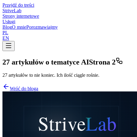
Przejdź do treści
Strive
Lab
Strony internetowe
Usługi
Blog
O mnie
Porozmawiajmy
PL
EN
27 artykułów o tematyce
AI
Strona 2
27 artykułów to nie koniec. Ich ilość ciągle rośnie.
Wróć do bloga