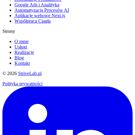
Google Ads i Analityka
Automatyzacja Procesów AI
Aplikacje webowe Next.js
Współpraca Ciągła
Strony
O mnie
Usługi
Realizacje
Blog
Kontakt
©
2026
StriveLab.pl
Polityka prywatności