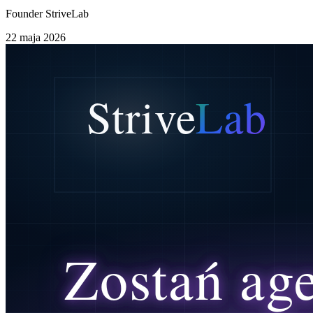
Founder StriveLab
22 maja 2026