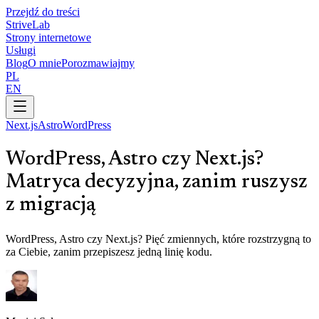
Przejdź do treści
Strive
Lab
Strony internetowe
Usługi
Blog
O mnie
Porozmawiajmy
PL
EN
Next.js
Astro
WordPress
WordPress, Astro czy Next.js?
Matryca decyzyjna, zanim ruszysz
z migracją
WordPress, Astro czy Next.js? Pięć zmiennych, które rozstrzygną to
za Ciebie, zanim przepiszesz jedną linię kodu.