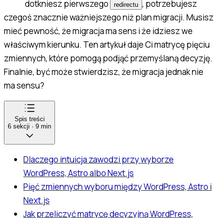
dotkniesz pierwszego
, potrzebujesz
redirectu
czegoś znacznie ważniejszego niż plan migracji. Musisz
mieć pewność, że migracja ma sens i że idziesz we
właściwym kierunku. Ten artykuł daje Ci matrycę pięciu
zmiennych, które pomogą podjąć przemyślaną decyzję.
Finalnie, być może stwierdzisz, że migracja jednak nie
ma sensu?
Spis treści
6
sekcji
·
9
min
Dlaczego intuicja zawodzi przy wyborze
WordPress, Astro albo Next.js
Pięć zmiennych wyboru między WordPress, Astro i
Next.js
Jak przeliczyć matrycę decyzyjną WordPress,