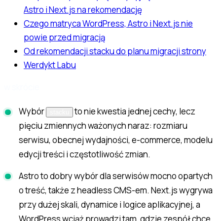
Astro i Next.js na rekomendację
Czego matryca WordPress, Astro i Next.js nie
powie przed migracją
Od rekomendacji stacku do planu migracji strony
Werdykt Labu
w skrócie
Wybór
to nie kwestia jednej cechy, lecz
stacku
pięciu zmiennych ważonych naraz: rozmiaru
serwisu, obecnej wydajności, e-commerce, modelu
edycji treści i częstotliwość zmian.
Astro to dobry wybór dla serwisów mocno opartych
o treść, także z headless CMS-em. Next.js wygrywa
przy dużej skali, dynamice i logice aplikacyjnej, a
WordPress wciąż prowadzi tam, gdzie zespół chce