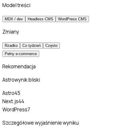
Model treści
MDX / dev
Headless CMS
WordPress CMS
Zmiany
Rzadko
Co tydzień
Często
Pełny e-commerce
Rekomendacja
Astro
wynik bliski
Astro
45
Next.js
44
WordPress
7
Szczegółowe wyjaśnienie wyniku