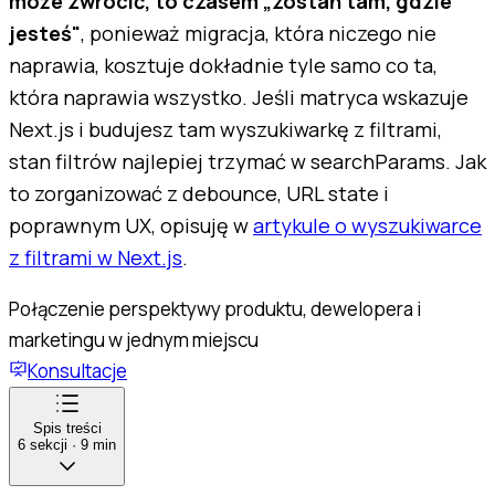
może zwrócić, to czasem „zostań tam, gdzie
jesteś"
, ponieważ migracja, która niczego nie
naprawia, kosztuje dokładnie tyle samo co ta,
która naprawia wszystko. Jeśli matryca wskazuje
Next.js i budujesz tam wyszukiwarkę z filtrami,
stan filtrów najlepiej trzymać w searchParams. Jak
to zorganizować z debounce, URL state i
poprawnym UX, opisuję w
artykule o wyszukiwarce
z filtrami w Next.js
.
Połączenie perspektywy produktu, dewelopera i
marketingu w jednym miejscu
Konsultacje
Spis treści
6
sekcji
·
9
min