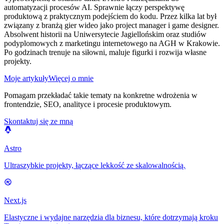
automatyzacji procesów AI. Sprawnie łączy perspektywę
produktową z praktycznym podejściem do kodu. Przez kilka lat był
związany z branżą gier wideo jako project manager i game designer.
Absolwent historii na Uniwersytecie Jagiellońskim oraz studiów
podyplomowych z marketingu internetowego na AGH w Krakowie.
Po godzinach trenuje na siłowni, maluje figurki i rozwija własne
projekty.
Moje artykuły
Więcej o mnie
Pomagam przekładać takie tematy na konkretne wdrożenia w
frontendzie, SEO, analityce i procesie produktowym.
Skontaktuj się ze mną
Astro
Ultraszybkie projekty, łączące lekkość ze skalowalnością.
Next.js
Elastyczne i wydajne narzędzia dla biznesu, które dotrzymają kroku