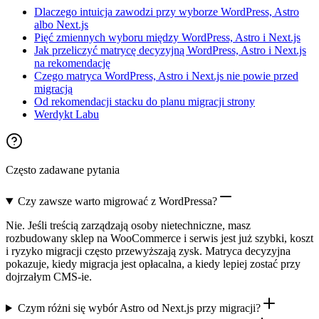
Dlaczego intuicja zawodzi przy wyborze WordPress, Astro
albo Next.js
Pięć zmiennych wyboru między WordPress, Astro i Next.js
Jak przeliczyć matrycę decyzyjną WordPress, Astro i Next.js
na rekomendację
Czego matryca WordPress, Astro i Next.js nie powie przed
migracją
Od rekomendacji stacku do planu migracji strony
Werdykt Labu
Często zadawane pytania
Czy zawsze warto migrować z WordPressa?
Nie. Jeśli treścią zarządzają osoby nietechniczne, masz
rozbudowany sklep na WooCommerce i serwis jest już szybki, koszt
i ryzyko migracji często przewyższają zysk. Matryca decyzyjna
pokazuje, kiedy migracja jest opłacalna, a kiedy lepiej zostać przy
dojrzałym CMS-ie.
Czym różni się wybór Astro od Next.js przy migracji?