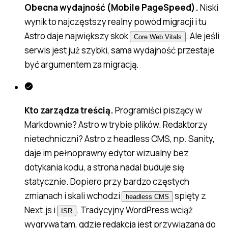
Obecna wydajność (Mobile PageSpeed).
Niski
wynik to najczęstszy realny powód migracji i tu
Astro daje największy skok
. Ale jeśli
Core Web Vitals
serwis jest już szybki, sama wydajność przestaje
być argumentem za migracją.
Kto zarządza treścią.
Programiści piszący w
Markdownie? Astro w trybie plików. Redaktorzy
nietechniczni? Astro z headless CMS, np. Sanity,
daje im pełnoprawny edytor wizualny bez
dotykania kodu, a strona nadal buduje się
statycznie. Dopiero przy bardzo częstych
zmianach i skali wchodzi
spięty z
headless CMS
Next.js i
. Tradycyjny WordPress wciąż
ISR
wygrywa tam, gdzie redakcja jest przywiązana do