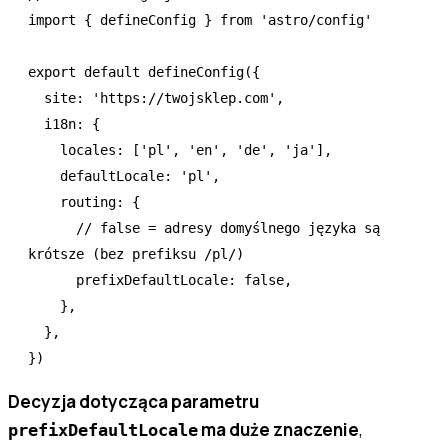
import
 { defineConfig } 
from
 'astro/config'
export
 default
 defineConfig
({
  site
:
 'https://twojsklep.com'
,
  i18n
:
 {
    locales
:
 [
'pl'
,
 'en'
,
 'de'
,
 'ja'
]
,
    defaultLocale
:
 'pl'
,
    routing
:
 {
      // false = adresy domyślnego języka są 
krótsze (bez prefiksu /pl/)
      prefixDefaultLocale
:
 false
,
    }
,
  }
,
})
Decyzja dotycząca parametru
ma duże znaczenie
,
prefixDefaultLocale