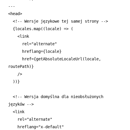
---
<
head
>
  <!-- Wersje językowe tej samej strony -->
  {
locales
.map
((locale) 
=>
 (
    <
link
      rel
=
"alternate"
      hreflang
=
{locale}
      href
=
{
getAbsoluteLocaleUrl
(locale
,
routePath)}
    />
  ))}
  <!-- Wersja domyślna dla nieobsłużonych 
języków -->
  <
link
    rel
=
"alternate"
    hreflang
=
"x-default"