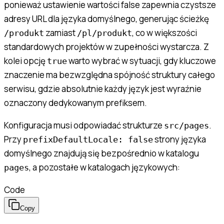
ponieważ ustawienie wartości false zapewnia czystsze
adresy URL dla języka domyślnego, generując ścieżkę
zamiast
, co w większości
/produkt
/pl/produkt
standardowych projektów w zupełności wystarcza. Z
kolei opcję
warto wybrać w sytuacji, gdy kluczowe
true
znaczenie ma bezwzględna spójność struktury całego
serwisu, gdzie absolutnie każdy język jest wyraźnie
oznaczony dedykowanym prefiksem.
Konfiguracja musi odpowiadać strukturze
.
src/pages
Przy
strony języka
prefixDefaultLocale: false
domyślnego znajdują się bezpośrednio w katalogu
, a pozostałe w katalogach językowych:
pages
Code
Copy