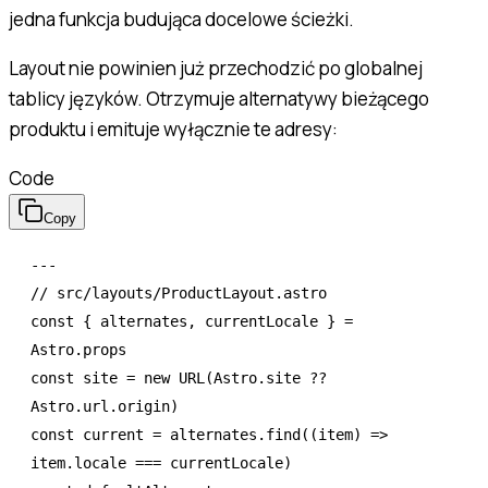
jedna funkcja budująca docelowe ścieżki.
Layout nie powinien już przechodzić po globalnej
tablicy języków. Otrzymuje alternatywy bieżącego
produktu i emituje wyłącznie te adresy:
Code
Copy
---
// src/layouts/ProductLayout.astro
const
 { 
alternates
,
 currentLocale
 } 
=
Astro
.props
const
 site
 =
 new
 URL
(
Astro
.site 
??
Astro
.
url
.origin)
const
 current
 =
 alternates
.find
((item) 
=>
item
.locale 
===
 currentLocale)