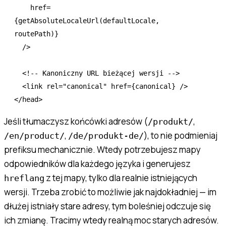
    href
=
{
getAbsoluteLocaleUrl
(defaultLocale
,
routePath)}
  />
  <!-- Kanoniczny URL bieżącej wersji -->
  <
link
 rel
=
"canonical"
 href
=
{canonical} />
</
head
>
Jeśli tłumaczysz końcówki adresów (
,
/produkt/
,
), to nie podmieniaj
/en/product/
/de/produkt-de/
prefiksu mechanicznie. Wtedy potrzebujesz mapy
odpowiedników dla każdego języka i generujesz
z tej mapy, tylko dla realnie istniejących
hreflang
wersji. Trzeba zrobić to możliwie jak najdokładniej — im
dłużej istniały stare adresy, tym boleśniej odczuje się
ich zmianę. Tracimy wtedy realną moc starych adresów.