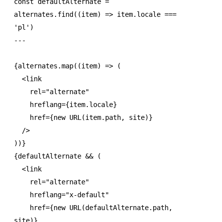
const
 defaultAlternate
 =
alternates
.find
((item) 
=>
 item
.locale 
===
'pl'
)
---
{
alternates
.map
((item) 
=>
 (
  <
link
    rel
=
"alternate"
    hreflang
=
{
item
.locale}
    href
=
{
new
 URL
(
item
.path
,
 site)}
  />
))}
{defaultAlternate 
&&
 (
  <
link
    rel
=
"alternate"
    hreflang
=
"x-default"
    href
=
{
new
 URL
(
defaultAlternate
.path
,
site)}