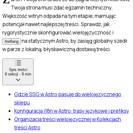
Z
Twoja strona musi zdać egzamin techniczny.
Większość witryn odpada na tym etapie, marnując
potencjał nawet najlepszej treści. Sprawdź, jak
rygorystycznie skonfigurować wielojęzyczność i
na statycznym Astro, by zasięg globalny szedł
hreflang
w parze z lokalną, błyskawiczną dostawą treści.
Spis treści
9
sekcji
·
9
min
Gdzie SSG w Astro pasuje do wielojęzycznego
sklepu
Konfiguracja i18n w Astro: trasy językowe i prefiksy
Organizacja treści wielojęzycznej w Kolekcjach
treści Astro