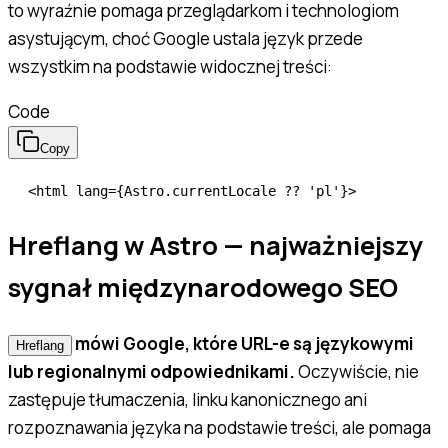
to wyraźnie pomaga przeglądarkom i technologiom
asystującym, choć Google ustala język przede
wszystkim na podstawie widocznej treści:
Code
Copy
<
html
 lang
=
{
Astro
.currentLocale 
??
 'pl'
}>
Hreflang w Astro — najważniejszy
sygnał międzynarodowego SEO
mówi Google, które URL-e są językowymi
Hreflang
lub regionalnymi odpowiednikami.
Oczywiście, nie
zastępuje tłumaczenia, linku kanonicznego ani
rozpoznawania języka na podstawie treści, ale pomaga