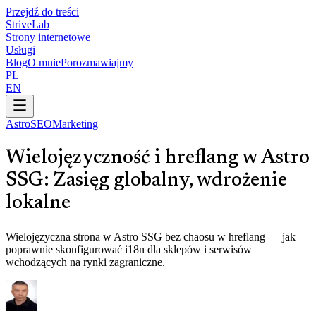
Przejdź do treści
Strive
Lab
Strony internetowe
Usługi
Blog
O mnie
Porozmawiajmy
PL
EN
Astro
SEO
Marketing
Wielojęzyczność i hreflang w Astro
SSG: Zasięg globalny, wdrożenie
lokalne
Wielojęzyczna strona w Astro SSG bez chaosu w hreflang — jak
poprawnie skonfigurować i18n dla sklepów i serwisów
wchodzących na rynki zagraniczne.