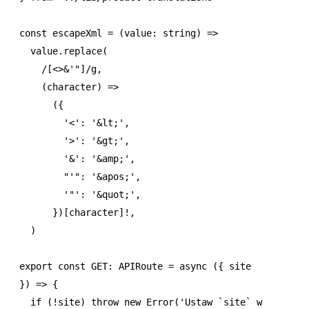
const
 escapeXml
 =
 (value
:
 string
) 
=>
  value
.replace
(
    /[<>&'"]/
g
,
    (character) 
=>
      ({
        '<'
:
 '&lt;'
,
        '>'
:
 '&gt;'
,
        '&'
:
 '&amp;'
,
        "'"
:
 '&apos;'
,
        '"'
:
 '&quot;'
,
      })[character]
!
,
  )
export
 const
 GET
:
 APIRoute
 =
 async
 ({ site 
}) 
=>
 {
  if
 (
!
site) 
throw
 new
 Error
(
'Ustaw `site` w 