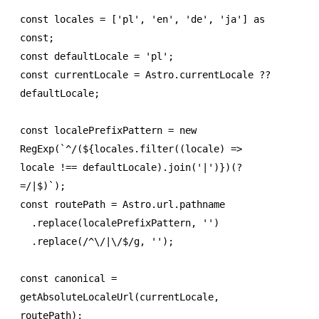
const
 locales
 =
 [
'pl'
,
 'en'
,
 'de'
,
 'ja'
] 
as
const
;
const
 defaultLocale
 =
 'pl'
;
const
 currentLocale
 =
 Astro
.currentLocale 
??
defaultLocale;
const
 localePrefixPattern
 =
 new
RegExp
(
`^/(
${
locales
.filter
((locale) 
=>
locale 
!==
 defaultLocale)
.join
(
'|'
)
}
)(?
=/|$)`
);
const
 routePath
 =
 Astro
.
url
.pathname
  .replace
(localePrefixPattern
,
 ''
)
  .replace
(
/
^
\/
|
\/
$
/
g
,
 ''
);
const
 canonical
 =
getAbsoluteLocaleUrl
(currentLocale
,
routePath);