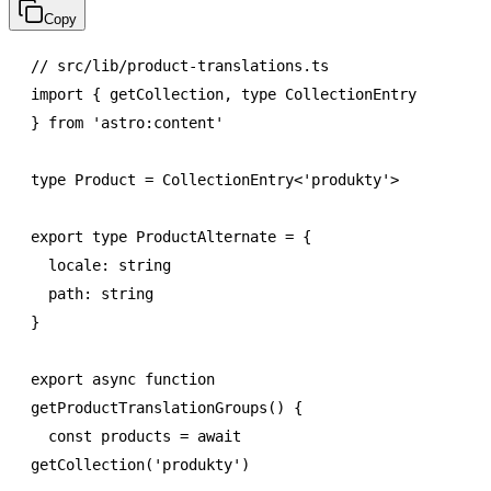
Copy
// src/lib/product-translations.ts
import
 { getCollection
,
 type
 CollectionEntry 
} 
from
 'astro:content'
type
 Product
 =
 CollectionEntry
<
'produkty'
>
export
 type
 ProductAlternate
 =
 {
  locale
:
 string
  path
:
 string
}
export
 async
 function
getProductTranslationGroups
() {
  const
 products
 =
 await
getCollection
(
'produkty'
)