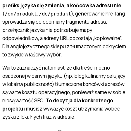
prefiks języka się zmienia, a końcówka adresu nie
(
,
), generowanie hreflang
/en/produkt
/de/produkt
sprowadza się do podmiany fragmentu adresu,
przełącznik języka nie potrzebuje mapy
odpowiedników, a adresy URL pozostają „kopiowalne”.
Dla anglojęzycznego sklepu z tłumaczonym pokryciem
to zwykle właściwy wybór.
Warto zaznaczyć natomiast, że dla treści mocno
osadzonej w danym języku (np. blog kulinarny celujący
w lokalną publiczność) tłumaczone końcówki adresów
są
warte kosztu operacyjnego, ponieważ same w sobie
niosą wartość SEO.
To decyzja dla konkretnego
projektu
i musisz wyważyć koszt utrzymania wobec
zysku z lokalnych fraz w adresie.