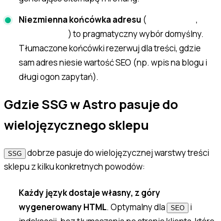
Niezmienna końcówka adresu
(
,
/en/produkt
) to pragmatyczny wybór domyślny.
/de/produkt
Tłumaczone końcówki rezerwuj dla treści, gdzie
sam adres niesie wartość SEO (np. wpis na blogu i
długi ogon zapytań).
Gdzie SSG w Astro pasuje do
wielojęzycznego sklepu
dobrze pasuje do wielojęzycznej warstwy treści
SSG
sklepu z kilku konkretnych powodów:
Każdy język dostaje własny, z góry
wygenerowany HTML
. Optymalny dla
i
SEO