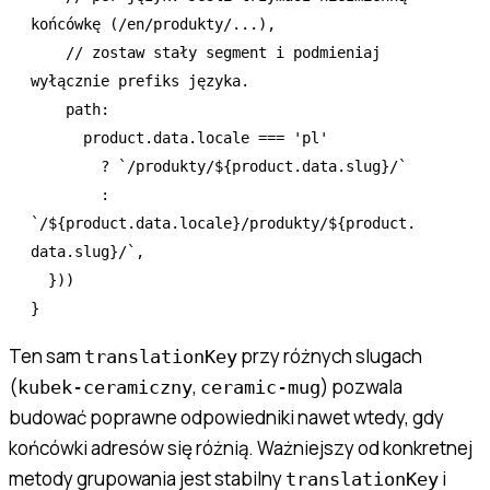
końcówkę (/en/produkty/...),
    // zostaw stały segment i podmieniaj 
wyłącznie prefiks języka.
    path
:
      product
.
data
.locale 
===
 'pl'
        ?
 `/produkty/
${
product
.
data
.slug
}
/`
        :
`/
${
product
.
data
.locale
}
/produkty/
${
product
.
data
.slug
}
/`
,
  }))
}
Ten sam
przy różnych slugach
translationKey
(
,
) pozwala
kubek-ceramiczny
ceramic-mug
budować poprawne odpowiedniki nawet wtedy, gdy
końcówki adresów się różnią. Ważniejszy od konkretnej
metody grupowania jest stabilny
i
translationKey