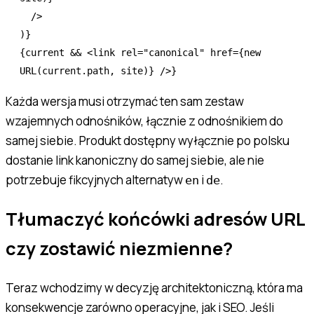
  />
)}
{current 
&&
 <
link
 rel
=
"canonical"
 href
=
{
new
URL
(
current
.path
,
 site)} />}
Każda wersja musi otrzymać ten sam zestaw
wzajemnych odnośników, łącznie z odnośnikiem do
samej siebie. Produkt dostępny wyłącznie po polsku
dostanie link kanoniczny do samej siebie, ale nie
potrzebuje fikcyjnych alternatyw
i
.
en
de
Tłumaczyć końcówki adresów URL
czy zostawić niezmienne?
Teraz wchodzimy w decyzję architektoniczną, która ma
konsekwencje zarówno operacyjne, jak i SEO. Jeśli