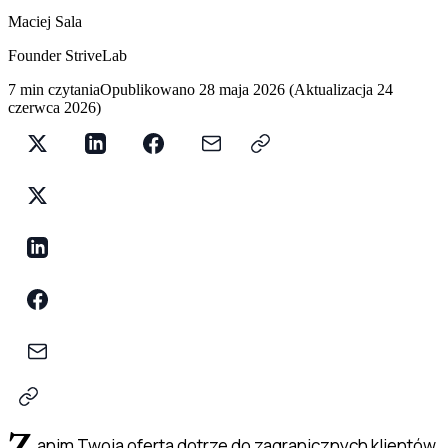
Maciej Sala
Founder StriveLab
7 min czytania
Opublikowano
28 maja 2026
(
Aktualizacja
24
czerwca 2026
)
anim Twoja oferta dotrze do zagranicznych klientów,