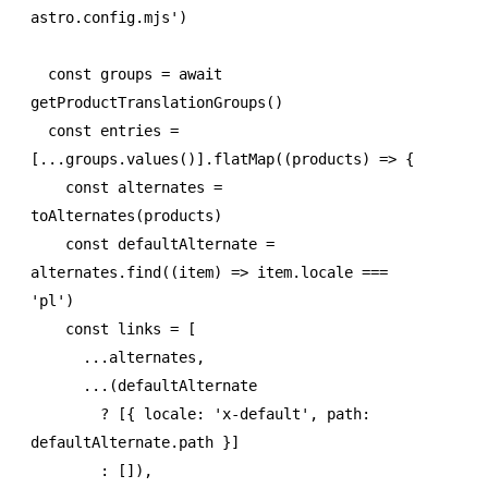
astro.config.mjs'
)
  const
 groups
 =
 await
getProductTranslationGroups
()
  const
 entries
 =
[
...
groups
.values
()]
.flatMap
((products) 
=>
 {
    const
 alternates
 =
toAlternates
(products)
    const
 defaultAlternate
 =
alternates
.find
((item) 
=>
 item
.locale 
===
'pl'
)
    const
 links
 =
 [
      ...
alternates
,
      ...
(defaultAlternate
        ?
 [{ locale
:
 'x-default'
,
 path
:
defaultAlternate
.path }]
        :
 [])
,