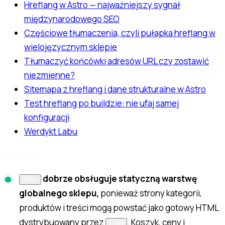
Hreflang w Astro — najważniejszy sygnał
międzynarodowego SEO
Częściowe tłumaczenia, czyli pułapka hreflang w
wielojęzycznym sklepie
Tłumaczyć końcówki adresów URL czy zostawić
niezmienne?
Sitemapa z hreflang i dane strukturalne w Astro
Test hreflang po buildzie: nie ufaj samej
konfiguracji
Werdykt Labu
w skrócie
dobrze obsługuje statyczną warstwę
SSG
globalnego sklepu,
ponieważ strony kategorii,
produktów i treści mogą powstać jako gotowy HTML
dystrybuowany przez
. Koszyk, ceny i
CDN