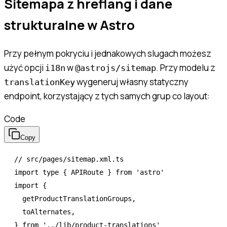
Sitemapa z hreflang i dane
strukturalne w Astro
Przy pełnym pokryciu i jednakowych slugach możesz
użyć opcji
w
. Przy modelu z
i18n
@astrojs/sitemap
wygeneruj własny statyczny
translationKey
endpoint, korzystający z tych samych grup co layout:
Code
Copy
// src/pages/sitemap.xml.ts
import
 type
 { APIRoute } 
from
 'astro'
import
 {
  getProductTranslationGroups
,
  toAlternates
,
} 
from
 '../lib/product-translations'