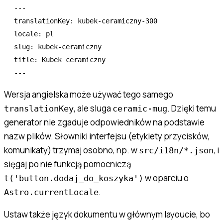
---
translationKey
:
 kubek-ceramiczny-300
locale
:
 pl
slug
:
 kubek-ceramiczny
title
:
 Kubek ceramiczny
---
Wersja angielska może używać tego samego
, ale sluga
. Dzięki temu
translationKey
ceramic-mug
generator nie zgaduje odpowiedników na podstawie
nazw plików. Słowniki interfejsu (etykiety przycisków,
komunikaty) trzymaj osobno, np. w
, i
src/i18n/*.json
sięgaj po nie funkcją pomocniczą
w oparciu o
t('button.dodaj_do_koszyka')
.
Astro.currentLocale
Ustaw także język dokumentu w głównym layoucie, bo