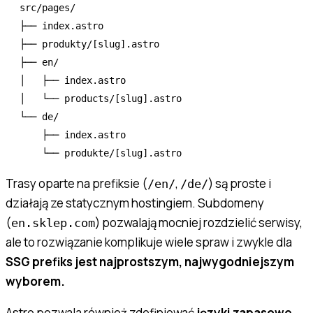
src/pages/

├── index.astro

├── produkty/[slug].astro

├── en/

│   ├── index.astro

│   └── products/[slug].astro

└── de/

    ├── index.astro

Trasy oparte na prefiksie (
,
) są proste i
/en/
/de/
działają ze statycznym hostingiem. Subdomeny
(
) pozwalają mocniej rozdzielić serwisy,
en.sklep.com
ale to rozwiązanie komplikuje wiele spraw i zwykle dla
SSG prefiks jest najprostszym, najwygodniejszym
wyborem.
Astro pozwala również zdefiniować
języki zapasowe
,