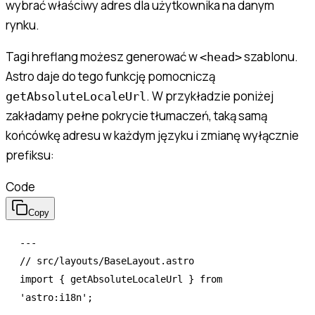
wybrać właściwy adres dla użytkownika na danym
rynku.
Tagi hreflang możesz generować w
szablonu.
<head>
Astro daje do tego funkcję pomocniczą
. W przykładzie poniżej
getAbsoluteLocaleUrl
zakładamy pełne pokrycie tłumaczeń, taką samą
końcówkę adresu w każdym języku i zmianę wyłącznie
prefiksu:
Code
Copy
---
// src/layouts/BaseLayout.astro
import
 { getAbsoluteLocaleUrl } 
from
'astro:i18n'
;