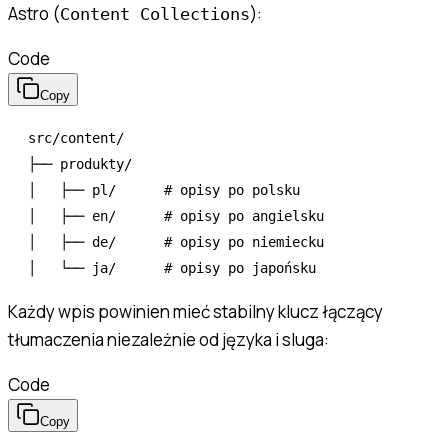
Astro (
):
Content Collections
Code
Copy
src/content/

├── produkty/

│   ├── pl/      # opisy po polsku

│   ├── en/      # opisy po angielsku

│   ├── de/      # opisy po niemiecku

Każdy wpis powinien mieć stabilny klucz łączący
tłumaczenia niezależnie od języka i sluga:
Code
Copy