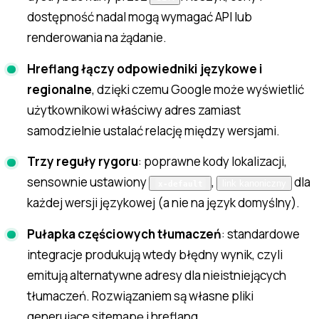
dostępność nadal mogą wymagać API lub
renderowania na żądanie.
Hreflang łączy odpowiedniki językowe i
regionalne
, dzięki czemu Google może wyświetlić
użytkownikowi właściwy adres zamiast
samodzielnie ustalać relację między wersjami.
Trzy reguły rygoru
: poprawne kody lokalizacji,
sensownie ustawiony
,
dla
link kanoniczny
x-default
każdej wersji językowej (a nie na język domyślny).
Pułapka częściowych tłumaczeń
: standardowe
integracje produkują wtedy błędny wynik, czyli
emitują alternatywne adresy dla nieistniejących
tłumaczeń. Rozwiązaniem są własne pliki
generujące sitemapę i hreflang.