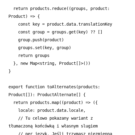
  return
 products
.reduce
((groups
,
 product
:
Product
) 
=>
 {
    const
 key
 =
 product
.
data
.translationKey
    const
 group
 =
 groups
.get
(key) 
??
 []
    group
.push
(product)
    groups
.set
(key
,
 group)
    return
 groups
  }
,
 new
 Map
<
string
,
 Product
[]>())
}
export
 function
 toAlternates
(products
:
Product
[])
:
 ProductAlternate
[] {
  return
 products
.map
((product) 
=>
 ({
    locale
:
 product
.
data
.locale
,
    // Tu celowo pokazany wariant z 
tłumaczoną końcówką i własnym slugiem
    // per język. Jeśli trzymasz niezmienną 