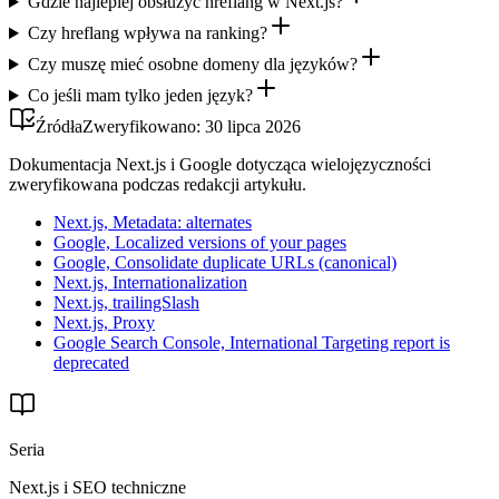
Gdzie najlepiej obsłużyć hreflang w Next.js?
Czy hreflang wpływa na ranking?
Czy muszę mieć osobne domeny dla języków?
Co jeśli mam tylko jeden język?
Źródła
Zweryfikowano:
30 lipca 2026
Dokumentacja Next.js i Google dotycząca wielojęzyczności
zweryfikowana podczas redakcji artykułu.
Next.js, Metadata: alternates
Google, Localized versions of your pages
Google, Consolidate duplicate URLs (canonical)
Next.js, Internationalization
Next.js, trailingSlash
Next.js, Proxy
Google Search Console, International Targeting report is
deprecated
Seria
Next.js i SEO techniczne