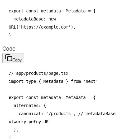
export
 const
 metadata
:
 Metadata
 =
 {
  metadataBase
:
 new
URL
(
'https://example.com'
)
,
}
Code
Copy
// app/products/page.tsx
import
 type
 { Metadata } 
from
 'next'
export
 const
 metadata
:
 Metadata
 =
 {
  alternates
:
 {
    canonical
:
 '/products'
,
 // metadataBase 
utworzy pełny URL
  }
,
}