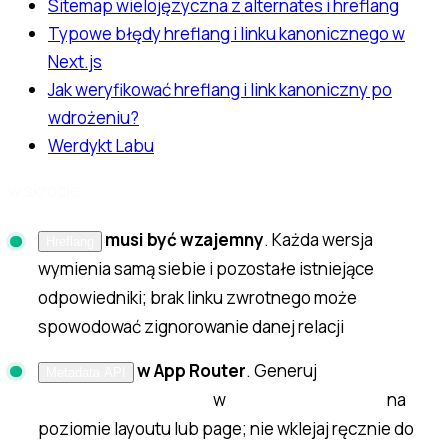
Sitemap wielojęzyczna z alternates i hreflang
Typowe błędy hreflang i linku kanonicznego w
Next.js
Jak weryfikować hreflang i link kanoniczny po
wdrożeniu?
Werdykt Labu
w skrócie
musi być wzajemny
. Każda wersja
Hreflang
wymienia samą siebie i pozostałe istniejące
odpowiedniki; brak linku zwrotnego może
spowodować zignorowanie danej relacji
w App Router
. Generuj
Metadata API
w
na
alternates.languages
generateMetadata()
poziomie layoutu lub page; nie wklejaj ręcznie do