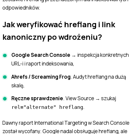
odpowiedników.
Jak weryfikować hreflang i link
kanoniczny po wdrożeniu?
Google Search Console
→ inspekcja konkretnych
URL-i i raport indeksowania,
Ahrefs / Screaming Frog
. Audyt hreflang na dużą
skalę,
Ręczne sprawdzenie
. View Source → szukaj
.
rel="alternate" hreflang
Dawny raport International Targeting w Search Console
został wycofany. Google nadal obsługuje hreflang, ale