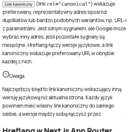
(link
) wskazuje
rel="canonical"
Link kanoniczny
preferowany, reprezentatywny adres spośród
duplikatów lub bardzo podobnych wariantów, np. URL-i
z parametrami. Jest silnym sygnałem, ale Google może
wybrać inny adres, jeśli pozostałe sygnały są
niespójne. Hreflang łączy wersje językowe, a link
kanoniczny wskazuje preferowany URL w obrębie
każdej z nich.
Uwaga
Najczęstszy błąd to link kanoniczny wskazujący inną
wersję językową niż aktualna strona. Każdy język
powinien mieć własny link kanoniczny do samego
siebie, a wersje między sobą łączysz przez
.
hreflang
Hreflang w Next.js App Router