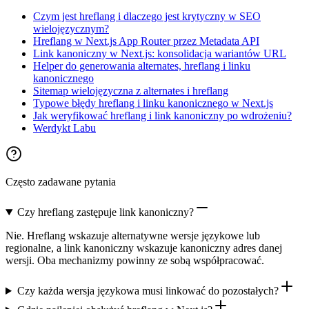
Czym jest hreflang i dlaczego jest krytyczny w SEO
wielojęzycznym?
Hreflang w Next.js App Router przez Metadata API
Link kanoniczny w Next.js: konsolidacja wariantów URL
Helper do generowania alternates, hreflang i linku
kanonicznego
Sitemap wielojęzyczna z alternates i hreflang
Typowe błędy hreflang i linku kanonicznego w Next.js
Jak weryfikować hreflang i link kanoniczny po wdrożeniu?
Werdykt Labu
Często zadawane pytania
Czy hreflang zastępuje link kanoniczny?
Nie. Hreflang wskazuje alternatywne wersje językowe lub
regionalne, a link kanoniczny wskazuje kanoniczny adres danej
wersji. Oba mechanizmy powinny ze sobą współpracować.
Czy każda wersja językowa musi linkować do pozostałych?