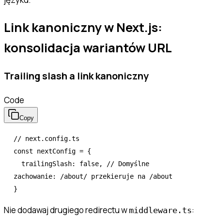
Link kanoniczny w Next.js:
konsolidacja wariantów URL
Trailing slash a link kanoniczny
Code
Copy
// next.config.ts
const
 nextConfig
 =
 {
  trailingSlash
:
 false
,
 // Domyślne 
zachowanie: /about/ przekieruje na /about
}
Nie dodawaj drugiego redirectu w
:
middleware.ts