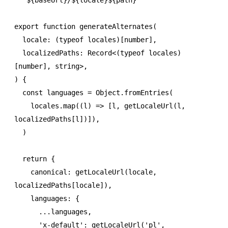
  `
${
baseUrl
}
/
${
locale
}${
path
}
`
export
 function
 generateAlternates
(
  locale
:
 (
typeof
 locales)[
number
]
,
  localizedPaths
:
 Record
<(
typeof
 locales)
[
number
]
,
 string
>
,
) {
  const
 languages
 =
 Object
.fromEntries
(
    locales
.map
((l) 
=>
 [l
,
 getLocaleUrl
(l
,
localizedPaths[l])])
,
  )
  return
 {
    canonical
:
 getLocaleUrl
(locale
,
localizedPaths[locale])
,
    languages
:
 {
      ...
languages
,
      'x-default'
:
 getLocaleUrl
(
'pl'
,