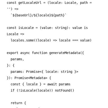
const
 getLocaleUrl
 =
 (locale
:
 Locale
,
 path 
=
''
) 
=>
  `
${
baseUrl
}
/
${
locale
}${
path
}
`
const
 isLocale
 =
 (value
:
 string
)
:
 value 
is
Locale
 =>
  locales
.some
((locale) 
=>
 locale 
===
 value)
export
 async
 function
 generateMetadata
({
  params
,
}
:
 {
  params
:
 Promise
<{ locale
:
 string
 }>
})
:
 Promise
<
Metadata
> {
  const
 { 
locale
 } 
=
 await
 params
  if
 (
!
isLocale
(locale)) 
notFound
()
  return
 {