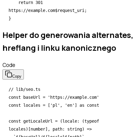
    return
 301
https://example.com$request_uri;
}
Helper do generowania alternates,
hreflang i linku kanonicznego
Code
Copy
// lib/seo.ts
const
 baseUrl
 =
 'https://example.com'
const
 locales
 =
 [
'pl'
,
 'en'
] 
as
 const
const
 getLocaleUrl
 =
 (locale
:
 (
typeof
locales)[
number
]
,
 path
:
 string
) 
=>