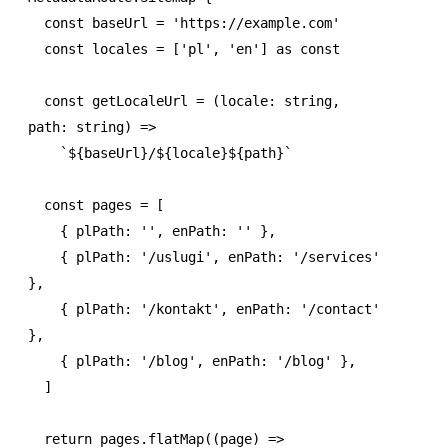
  const
 baseUrl
 =
 'https://example.com'
  const
 locales
 =
 [
'pl'
,
 'en'
] 
as
 const
  const
 getLocaleUrl
 =
 (locale
:
 string
,
path
:
 string
) 
=>
    `
${
baseUrl
}
/
${
locale
}${
path
}
`
  const
 pages
 =
 [
    { plPath
:
 ''
,
 enPath
:
 ''
 }
,
    { plPath
:
 '/uslugi'
,
 enPath
:
 '/services'
}
,
    { plPath
:
 '/kontakt'
,
 enPath
:
 '/contact'
}
,
    { plPath
:
 '/blog'
,
 enPath
:
 '/blog'
 }
,
  ]
  return
 pages
.flatMap
((page) 
=>