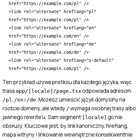
href
=
"https://example.com/pl"
 />
<
link
 rel
=
"alternate"
 hreflang
=
"pl"
href
=
"https://example.com/pl"
 />
<
link
 rel
=
"alternate"
 hreflang
=
"en"
href
=
"https://example.com/en"
 />
<
link
 rel
=
"alternate"
 hreflang
=
"de"
href
=
"https://example.com/de"
 />
<
link
 rel
=
"alternate"
 hreflang
=
"x-default"
href
=
"https://example.com/pl"
 />
Ten przykład używa prefiksu dla każdego języka, więc
trasa
odpowiada adresom
app/[locale]/page.tsx
,
i
. Możesz umieścić język domyślny na
/pl
/en
/de
rootcie domeny, ale wtedy
wymaga osobnej trasy albo
/
jawnego rewrite'u. Sam segment
go nie
[locale]
obsłuży. Kluczowe jest, by link kanoniczny, hreflang,
mapa witryny i linkowanie wewnętrzne konsekwentnie