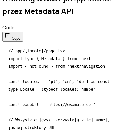
przez Metadata API
Code
Copy
// app/[locale]/page.tsx
import
 type
 { Metadata } 
from
 'next'
import
 { notFound } 
from
 'next/navigation'
const
 locales
 =
 [
'pl'
,
 'en'
,
 'de'
] 
as
 const
type
 Locale
 =
 (
typeof
 locales)[
number
]
const
 baseUrl
 =
 'https://example.com'
// Wszystkie języki korzystają z tej samej, 
jawnej struktury URL