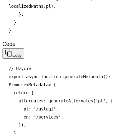
localizedPaths
.pl)
,
    }
,
  }
}
Code
Copy
// Użycie
export
 async
 function
 generateMetadata
()
:
Promise
<
Metadata
> {
  return
 {
    alternates
:
 generateAlternates
(
'pl'
,
 {
      pl
:
 '/uslugi'
,
      en
:
 '/services'
,
    })
,
  }