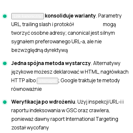
<head>
konsoliduje warianty
. Parametry
Link kanoniczny
URL, trailing slash i protokół
mogą
http/https
tworzyć osobne adresy; canonical jest silnym
sygnałem preferowanego URL-a, ale nie
bezwzględną dyrektywą
Jedna spójna metoda wystarczy
. Alternatywy
językowe możesz deklarować w HTML, nagłówkach
HTTP albo
; Google traktuje te metody
sitemapie
równoważnie
Weryfikacja po wdrożeniu
. Użyj inspekcji URL-i i
raportu indeksowania w GSC oraz crawlera,
ponieważ dawny raport International Targeting
został wycofany