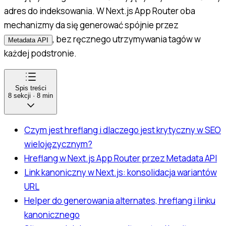
adres do indeksowania. W Next.js App Router oba
mechanizmy da się generować spójnie przez
, bez ręcznego utrzymywania tagów w
Metadata API
każdej podstronie.
Spis treści
8
sekcji
·
8
min
Czym jest hreflang i dlaczego jest krytyczny w SEO
wielojęzycznym?
Hreflang w Next.js App Router przez Metadata API
Link kanoniczny w Next.js: konsolidacja wariantów
URL
Helper do generowania alternates, hreflang i linku
kanonicznego