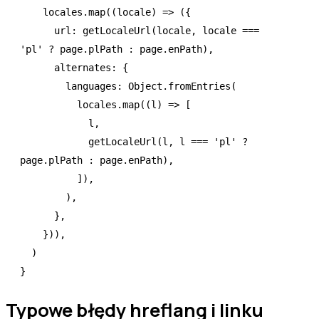
    locales
.map
((locale) 
=>
 ({
      url
:
 getLocaleUrl
(locale
,
 locale 
===
'pl'
 ?
 page
.plPath 
:
 page
.enPath)
,
      alternates
:
 {
        languages
:
 Object
.fromEntries
(
          locales
.map
((l) 
=>
 [
            l
,
            getLocaleUrl
(l
,
 l 
===
 'pl'
 ?
page
.plPath 
:
 page
.enPath)
,
          ])
,
        )
,
      }
,
    }))
,
  )
}
Typowe błędy hreflang i linku