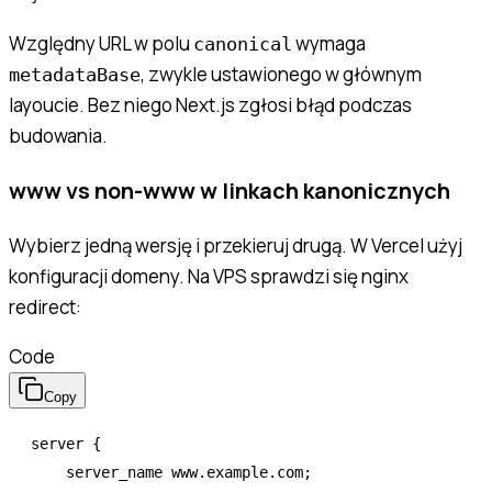
Względny URL w polu
wymaga
canonical
, zwykle ustawionego w głównym
metadataBase
layoucie. Bez niego Next.js zgłosi błąd podczas
budowania.
www vs non-www w linkach kanonicznych
Wybierz jedną wersję i przekieruj drugą. W Vercel użyj
konfiguracji domeny. Na VPS sprawdzi się nginx
redirect:
Code
Copy
server
 {
    server_name 
www.example.com;