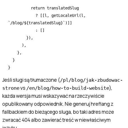
          return
 translatedSlug
            ?
 [[l
,
 getLocaleUrl
(l
,
`/blog/
${
translatedSlug
}
`
)]]
            :
 []
        })
,
      )
,
    }
,
  }
}
Jeśli slugi są tłumaczone (
/pl/blog/jak-zbudowac-
vs
),
strone
/en/blog/how-to-build-website
każda wersja musi wskazywać na rzeczywiście
opublikowany odpowiednik. Nie generuj hreflang z
fallbackiem do bieżącego sluga, bo taki adres może
zwracać 404 albo zawierać treść w niewłaściwym
języku.