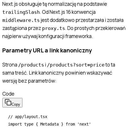
Next.js obsługuje tę normalizację na podstawie
. Od Next.js 16 konwencja
trailingSlash
jest dodatkowo przestarzała i została
middleware.ts
zastąpiona przez
. Do prostych przekierowań
proxy.ts
najpierw używaj konfiguracji frameworka.
Parametry URL a link kanoniczny
Strona
i
to ta
/products
/products?sort=price
sama treść. Link kanoniczny powinien wskazywać
wersję bez parametrów:
Code
Copy
// app/layout.tsx
import
 type
 { Metadata } 
from
 'next'