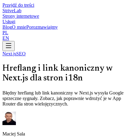
Przejdź do treści
Strive
Lab
Strony internetowe
Usługi
Blog
O mnie
Porozmawiajmy
PL
EN
Next.js
SEO
Hreflang i link kanoniczny w
Next.js dla stron i18n
Błędny hreflang lub link kanoniczny w Next.js wysyła Google
sprzeczne sygnały. Zobacz, jak poprawnie wdrożyć je w App
Router dla stron wielojęzycznych.
Maciej Sala