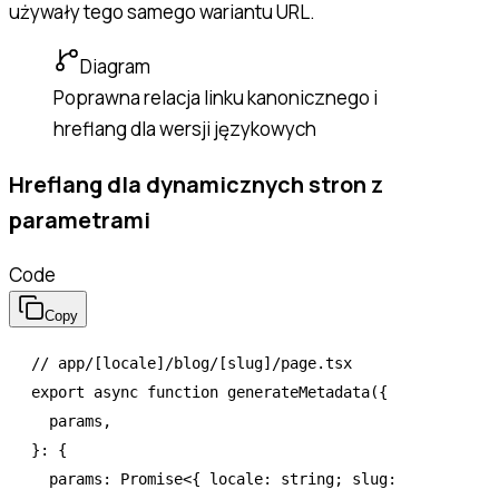
używały tego samego wariantu URL.
Diagram
Poprawna relacja linku kanonicznego i
hreflang dla wersji językowych
Hreflang dla dynamicznych stron z
parametrami
Code
Copy
// app/[locale]/blog/[slug]/page.tsx
export
 async
 function
 generateMetadata
({
  params
,
}
:
 {
  params
:
 Promise
<{ locale
:
 string
; slug
: