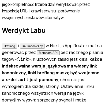
jego kompletność trzeba dziś weryfikować przez
inspekcję URL-i, crawl serwisu i porównanie
wzajemnych zestawów alternatyw.
Werdykt Labu
i
w Next.js App Router można
Hreflang
link kanoniczny
generować przez
bez ręcznego pisania
Metadata API
tagów
. Kluczowych zasad jest kilka:
każda
<link>
indeksowalna wersja językowa ma własny link
kanoniczny, linki hreflang muszą być wzajemne,
a
jest pomocny
, choć nie jest
x-default
wymogiem dla każdej strony. Ustawienie linku
kanonicznego wszystkich wersji na język
domyślny wysyła sprzeczny sygnał i może