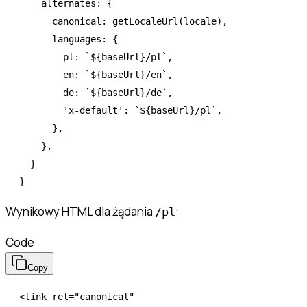
    alternates
:
 {
      canonical
:
 getLocaleUrl
(locale)
,
      languages
:
 {
        pl
:
 `
${
baseUrl
}
/pl`
,
        en
:
 `
${
baseUrl
}
/en`
,
        de
:
 `
${
baseUrl
}
/de`
,
        'x-default'
:
 `
${
baseUrl
}
/pl`
,
      }
,
    }
,
  }
}
Wynikowy HTML dla żądania
:
/pl
Code
Copy
<
link
 rel
=
"canonical"