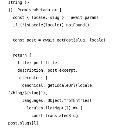
string
 }>
})
:
 Promise
<
Metadata
> {
  const
 { 
locale
,
 slug
 } 
=
 await
 params
  if
 (
!
isLocale
(locale)) 
notFound
()
  const
 post
 =
 await
 getPost
(slug
,
 locale)
  return
 {
    title
:
 post
.title
,
    description
:
 post
.excerpt
,
    alternates
:
 {
      canonical
:
 getLocaleUrl
(locale
,
`/blog/
${
slug
}
`
)
,
      languages
:
 Object
.fromEntries
(
        locales
.flatMap
((l) 
=>
 {
          const
 translatedSlug
 =
post
.slugs[l]