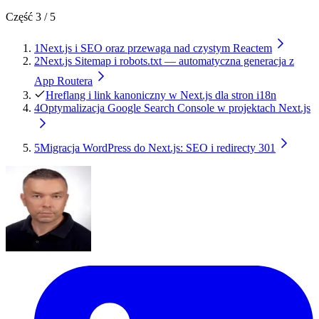
Część
3
/
5
1
Next.js i SEO oraz przewaga nad czystym Reactem
2
Next.js Sitemap i robots.txt — automatyczna generacja z
App Routera
Hreflang i link kanoniczny w Next.js dla stron i18n
4
Optymalizacja Google Search Console w projektach Next.js
5
Migracja WordPress do Next.js: SEO i redirecty 301