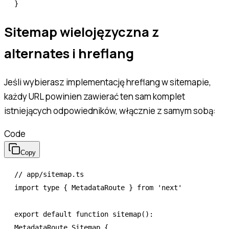
}
Sitemap wielojęzyczna z
alternates i hreflang
Jeśli wybierasz implementację hreflang w sitemapie,
każdy URL powinien zawierać ten sam komplet
istniejących odpowiedników, włącznie z samym sobą:
Code
Copy
// app/sitemap.ts
import
 type
 { MetadataRoute } 
from
 'next'
export
 default
 function
 sitemap
()
:
MetadataRoute
.
Sitemap
 {