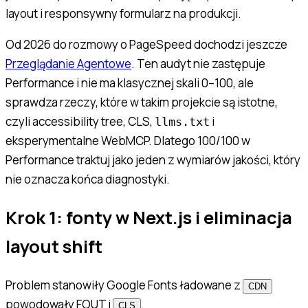
layout i responsywny formularz na produkcji.
Od 2026 do rozmowy o PageSpeed dochodzi jeszcze
Przeglądanie Agentowe
. Ten audyt nie zastępuje
Performance i nie ma klasycznej skali 0–100, ale
sprawdza rzeczy, które w takim projekcie są istotne,
czyli accessibility tree, CLS,
i
llms.txt
eksperymentalne WebMCP. Dlatego 100/100 w
Performance traktuj jako jeden z wymiarów jakości, który
nie oznacza końca diagnostyki.
Krok 1: fonty w Next.js i eliminacja
layout shift
Problem stanowiły Google Fonts ładowane z
CDN
powodowały FOUT i
.
CLS