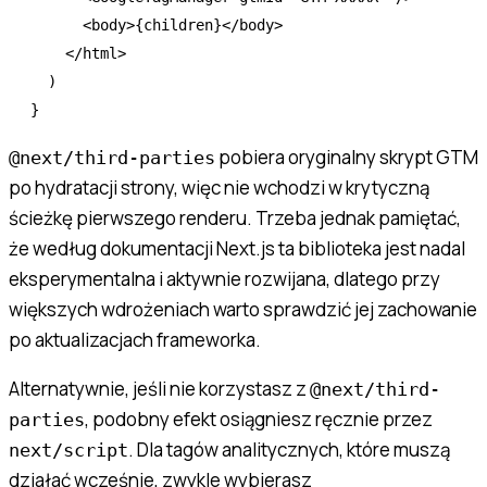
      <
body
>{children}</
body
>
    </
html
>
  )
}
pobiera oryginalny skrypt GTM
@next/third-parties
po hydratacji strony, więc nie wchodzi w krytyczną
ścieżkę pierwszego renderu. Trzeba jednak pamiętać,
że według dokumentacji Next.js ta biblioteka jest nadal
eksperymentalna i aktywnie rozwijana, dlatego przy
większych wdrożeniach warto sprawdzić jej zachowanie
po aktualizacjach frameworka.
Alternatywnie, jeśli nie korzystasz z
@next/third-
, podobny efekt osiągniesz ręcznie przez
parties
. Dla tagów analitycznych, które muszą
next/script
działać wcześnie, zwykle wybierasz