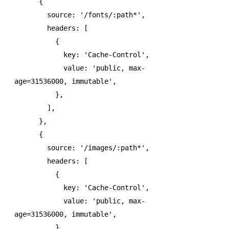
      {
        source
:
 '/fonts/:path*'
,
        headers
:
 [
          {
            key
:
 'Cache-Control'
,
            value
:
 'public, max-
age=31536000, immutable'
,
          }
,
        ]
,
      }
,
      {
        source
:
 '/images/:path*'
,
        headers
:
 [
          {
            key
:
 'Cache-Control'
,
            value
:
 'public, max-
age=31536000, immutable'
,
          }
,