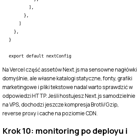
        ]
,
      }
,
    ]
  }
,
}
export
 default
 nextConfig
Na Vercel część assetów Next.js ma sensowne nagłówki
domyślnie, ale własne katalogi statyczne, fonty, grafiki
marketingowe i pliki tekstowe nadal warto sprawdzić w
odpowiedzi HTTP. Jeśli hostujesz Next.js samodzielnie
na VPS, dochodzi jeszcze kompresja Brotli/Gzip,
reverse proxy i cache na poziomie CDN.
Krok 10: monitoring po deployu i