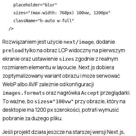
  placeholder
=
"blur"
  sizes
=
"(max-width: 768px) 100vw, 1200px"
  className
=
"h-auto w-full"
/>
Rozwiązaniem jest użycie
, dodanie
next/image
tylko na obraz LCP widoczny na pierwszym
preload
ekranie oraz ustawienie
zgodnie z realnym
sizes
rozmiarem elementu w layoucie. Next.js dobiera
zoptymalizowany wariant obrazu i może serwować
WebP albo AVIF zależnie od konfiguracji
oraz nagłówka
przeglądarki.
images.formats
Accept
To ważne, bo
przy obrazie, który na
sizes="100vw"
desktopie ma 1200 px szerokości, potrafi wymusić
pobranie za dużego pliku.
Jeśli projekt działa jeszcze na starszej wersji Next.js,