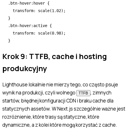
.btn-hover:hover
 {
  transform
:
 scale
(1.02)
;
}
.btn-hover:active
 {
  transform
:
 scale
(0.98)
;
}
Krok 9: TTFB, cache i hosting
produkcyjny
Lighthouse lokalnie nie mierzy tego, co często psuje
wynik na produkcji, czyli wolnego
, zimnych
TTFB
startów, błędnej konfiguracji CDN i braku cache dla
statycznych assetów. W Next.js szczególnie ważne jest
rozróżnienie, które trasy są statyczne, które
dynamiczne, a z kolei które mogą korzystać z cache.