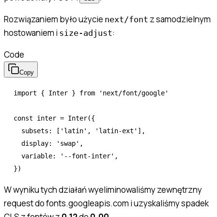
Rozwiązaniem było użycie
z samodzielnym
next/font
hostowaniem i
:
size-adjust
Code
Copy
import
 { Inter } 
from
 'next/font/google'
const
 inter
 =
 Inter
({
  subsets
:
 [
'latin'
,
 'latin-ext'
]
,
  display
:
 'swap'
,
  variable
:
 '--font-inter'
,
})
W wyniku tych działań wyeliminowaliśmy zewnętrzny
request do fonts.googleapis.com i uzyskaliśmy spadek
CLS z fontów z
0.12
do
0.00
.