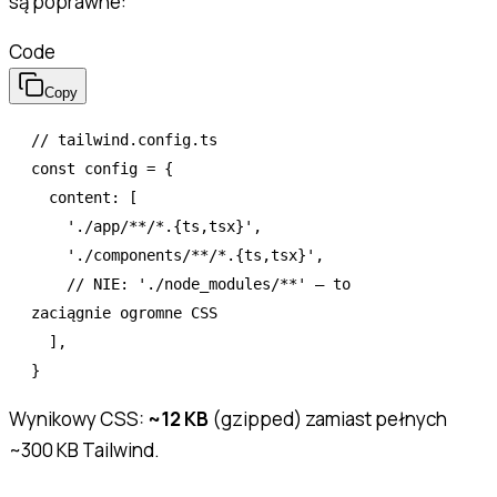
są poprawne:
Code
Copy
// tailwind.config.ts
const
 config
 =
 {
  content
:
 [
    './app/**/*.{ts,tsx}'
,
    './components/**/*.{ts,tsx}'
,
    // NIE: './node_modules/**' — to 
zaciągnie ogromne CSS
  ]
,
}
Wynikowy CSS:
~12 KB
(gzipped) zamiast pełnych
~300 KB Tailwind.