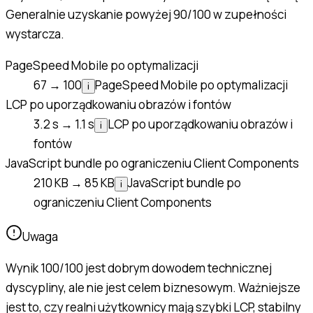
Generalnie uzyskanie powyżej 90/100 w zupełności
wystarcza.
PageSpeed Mobile po optymalizacji
67 → 100
PageSpeed Mobile po optymalizacji
i
LCP po uporządkowaniu obrazów i fontów
3.2 s → 1.1 s
LCP po uporządkowaniu obrazów i
i
fontów
JavaScript bundle po ograniczeniu Client Components
210 KB → 85 KB
JavaScript bundle po
i
ograniczeniu Client Components
Uwaga
Wynik 100/100 jest dobrym dowodem technicznej
dyscypliny, ale nie jest celem biznesowym. Ważniejsze
jest to, czy realni użytkownicy mają szybki LCP, stabilny