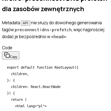
dla zasobów zewnętrznych
Metadata
nie służy do dowolnego generowania
API
tagów
i
, więc najprościej
preconnect
dns-prefetch
dodać je bezpośrednio w
:
<head>
Code
Copy
export
 default
 function
 RootLayout
({
  children
,
}
:
 {
  children
:
 React
.
ReactNode
}) {
  return
 (
    <
html
 lang
=
"pl"
>