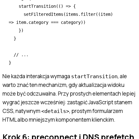
    startTransition
(() 
=>
 {
      setFilteredItems
(
items
.filter
((item) 
=>
 item
.category 
===
 category))
    })
  }
  // ...
}
Nie każda interakcja wymaga
, ale
startTransition
warto znać ten mechanizm, gdy aktualizacja widoku
może być odczuwalna. Przy prostych elementach lepiej
wygrać jeszcze wcześniej: zastąpić JavaScript stanem
CSS, natywnym
, prostym formularzem
<details>
HTML albo mniejszym komponentem klienckim.
Krok 6: preconnect i DNS prefetch