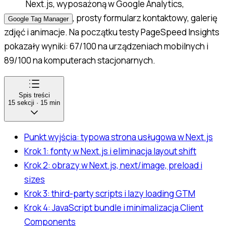
Next.js, wyposażoną w Google Analytics,
, prosty formularz kontaktowy, galerię
Google Tag Manager
zdjęć i animacje. Na początku testy PageSpeed Insights
pokazały wyniki: 67/100 na urządzeniach mobilnych i
89/100 na komputerach stacjonarnych.
Spis treści
15
sekcji
·
15
min
Punkt wyjścia: typowa strona usługowa w Next.js
Krok 1: fonty w Next.js i eliminacja layout shift
Krok 2: obrazy w Next.js, next/image, preload i
sizes
Krok 3: third-party scripts i lazy loading GTM
Krok 4: JavaScript bundle i minimalizacja Client
Components