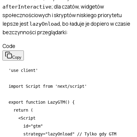
; dla czatów, widgetów
afterInteractive
społecznościowych i skryptów niskiego priorytetu
lepsze jest
, bo ładuje je dopiero w czasie
lazyOnload
bezczynności przeglądarki:
Code
Copy
'use client'
import
 Script 
from
 'next/script'
export
 function
 LazyGTM
() {
  return
 (
    <
Script
      id
=
"gtm"
      strategy
=
"lazyOnload"
 // Tylko gdy GTM 