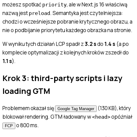
możesz spotkać
, ale w Next.js 16 właściwą
priority
nazwą jest
. Semantyka jest czytelniejsza:
preload
chodzi o wcześniejsze pobranie krytycznego obrazu, a
nie o podbijanie priorytetu każdego obrazka na stronie.
W wyniku tych działań LCP spadł z
3.2 s
do
1.4 s
(a po
komplecie optymalizacji z kolejnych kroków zszedł do
1.1 s
).
Krok 3: third-party scripts i lazy
loading GTM
Problemem okazał się
(130 KB), który
Google Tag Manager
blokował rendering. GTM ładowany w
opóźniał
<head>
o 800 ms.
FCP