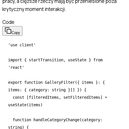
pracy, a cięższe rzeczy mają być przeniesione poza
krytyczny moment interakcji.
Code
Copy
'use client'
import
 { startTransition
,
 useState } 
from
'react'
export
 function
 GalleryFilter
({ items }
:
 { 
items
:
 { category
:
 string
 }[] }) {
  const
 [
filteredItems
,
 setFilteredItems
] 
=
useState
(items)
  function
 handleCategoryChange
(category
:
string
) {