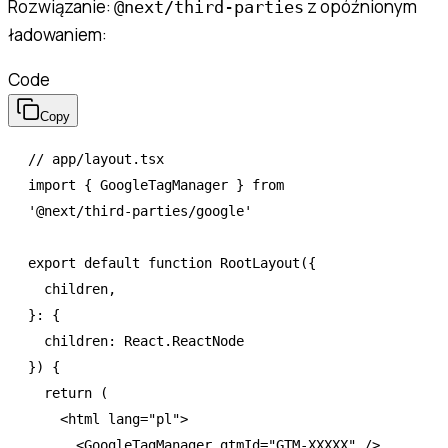
Rozwiązanie:
z opóźnionym
@next/third-parties
ładowaniem:
Code
Copy
// app/layout.tsx
import
 { GoogleTagManager } 
from
'@next/third-parties/google'
export
 default
 function
 RootLayout
({
  children
,
}
:
 {
  children
:
 React
.
ReactNode
}) {
  return
 (
    <
html
 lang
=
"pl"
>
      <
GoogleTagManager
 gtmId
=
"GTM-XXXXX"
 />