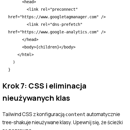
      <
head
>
        <
link
 rel
=
"preconnect"
href
=
"https://www.googletagmanager.com"
 />
        <
link
 rel
=
"dns-prefetch"
href
=
"https://www.google-analytics.com"
 />
      </
head
>
      <
body
>{children}</
body
>
    </
html
>
  )
}
Krok 7: CSS i eliminacja
nieużywanych klas
Tailwind CSS z konfiguracją
automatycznie
content
tree-shakuje nieużywane klasy. Upewnij się, że ścieżki