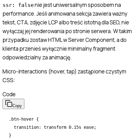
nie jest uniwersalnym sposobem na
ssr: false
performance. Jeśli animowana sekcja zawiera ważny
tekst, CTA, zdjęcie LCP albo treść istotną dla SEO, nie
wyłączaj jej renderowania po stronie serwera. W takim
przypadku zostaw HTML w Server Component, a do
klienta przenieś wyłącznie minimalny fragment
odpowiedzialny za animację.
Micro-interactions (hover, tap) zastąpione czystym
CSS:
Code
Copy
.btn-hover
 {
  transition
:
 transform 0.15
s
 ease
;
}