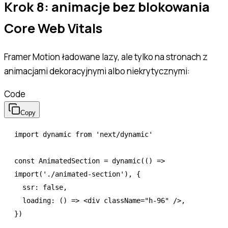
Krok 8: animacje bez blokowania
Core Web Vitals
Framer Motion ładowane lazy, ale tylko na stronach z
animacjami dekoracyjnymi albo niekrytycznymi:
Code
Copy
import
 dynamic 
from
 'next/dynamic'
const
 AnimatedSection
 =
 dynamic
(() 
=>
import
(
'./animated-section'
)
,
 {
  ssr
:
 false
,
  loading
:
 () 
=>
 <
div
 className
=
"h-96"
 />
,
})