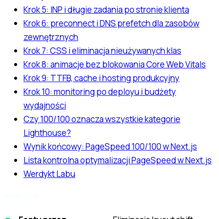
Krok 5: INP i długie zadania po stronie klienta
Krok 6: preconnect i DNS prefetch dla zasobów
zewnętrznych
Krok 7: CSS i eliminacja nieużywanych klas
Krok 8: animacje bez blokowania Core Web Vitals
Krok 9: TTFB, cache i hosting produkcyjny
Krok 10: monitoring po deployu i budżety
wydajności
Czy 100/100 oznacza wszystkie kategorie
Lighthouse?
Wynik końcowy: PageSpeed 100/100 w Next.js
Lista kontrolna optymalizacji PageSpeed w Next.js
Werdykt Labu
w skrócie