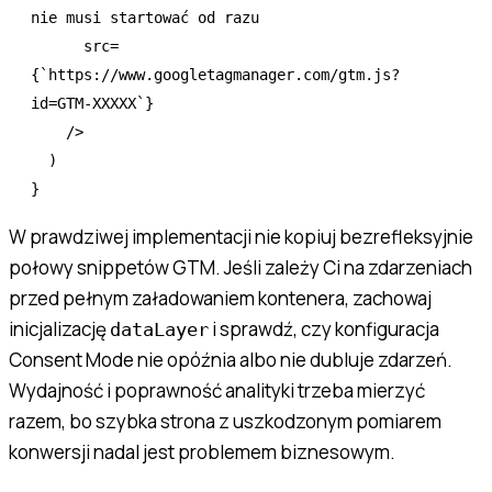
nie musi startować od razu
      src
=
{
`https://www.googletagmanager.com/gtm.js?
id=GTM-XXXXX`
}
    />
  )
}
W prawdziwej implementacji nie kopiuj bezrefleksyjnie
połowy snippetów GTM. Jeśli zależy Ci na zdarzeniach
przed pełnym załadowaniem kontenera, zachowaj
inicjalizację
i sprawdź, czy konfiguracja
dataLayer
Consent Mode nie opóźnia albo nie dubluje zdarzeń.
Wydajność i poprawność analityki trzeba mierzyć
razem, bo szybka strona z uszkodzonym pomiarem
konwersji nadal jest problemem biznesowym.