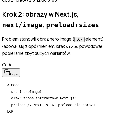
Krok 2: obrazy w Next.js,
,
i
next/image
preload
sizes
Problem stanowił obraz hero image (
element)
LCP
ładował się z opóźnieniem, brak
powodował
sizes
pobieranie zbyt dużych wariantów.
Code
Copy
<
Image
  src
=
{heroImage}
  alt
=
"Strona internetowa Next.js"
  preload
 // Next.js 16: preload dla obrazu 
LCP