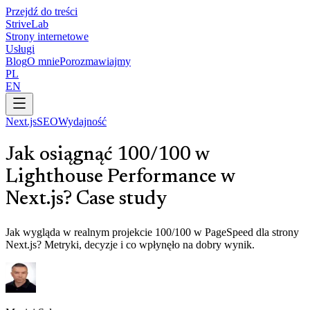
Przejdź do treści
Strive
Lab
Strony internetowe
Usługi
Blog
O mnie
Porozmawiajmy
PL
EN
Next.js
SEO
Wydajność
Jak osiągnąć 100/100 w
Lighthouse Performance w
Next.js? Case study
Jak wygląda w realnym projekcie 100/100 w PageSpeed dla strony
Next.js? Metryki, decyzje i co wpłynęło na dobry wynik.