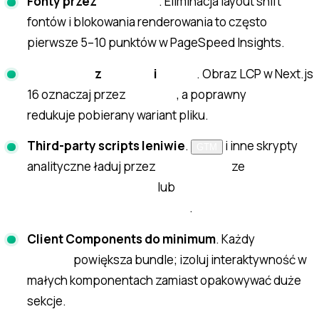
Fonty przez
. Eliminacja layout shift
next/font
fontów i blokowania renderowania to często
pierwsze 5–10 punktów w PageSpeed Insights.
z
i
. Obraz LCP w Next.js
next/image
preload
sizes
16 oznaczaj przez
, a poprawny
preload
sizes
redukuje pobierany wariant pliku.
Third-party scripts leniwie
.
i inne skrypty
GTM
analityczne ładuj przez
ze
next/script
lub
strategy="lazyOnload"
.
strategy="afterInteractive"
Client Components do minimum
. Każdy
"use
powiększa bundle; izoluj interaktywność w
client"
małych komponentach zamiast opakowywać duże
sekcje.