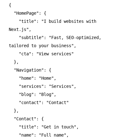
{
  "HomePage"
:
 {
    "title"
:
 "I build websites with 
Next.js"
,
    "subtitle"
:
 "Fast, SEO-optimized, 
tailored to your business"
,
    "cta"
:
 "View services"
  }
,
  "Navigation"
:
 {
    "home"
:
 "Home"
,
    "services"
:
 "Services"
,
    "blog"
:
 "Blog"
,
    "contact"
:
 "Contact"
  }
,
  "Contact"
:
 {
    "title"
:
 "Get in touch"
,
    "name"
:
 "Full name"
,