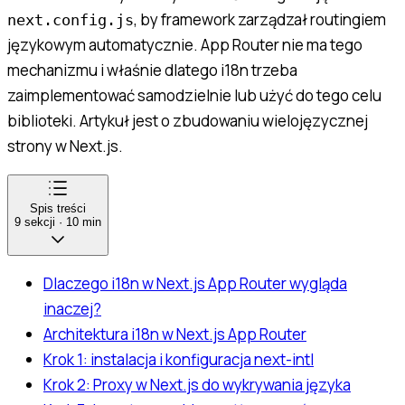
, by framework zarządzał routingiem
next.config.js
językowym automatycznie. App Router nie ma tego
mechanizmu i właśnie dlatego i18n trzeba
zaimplementować samodzielnie lub użyć do tego celu
biblioteki. Artykuł jest o zbudowaniu wielojęzycznej
strony w Next.js.
Spis treści
9
sekcji
·
10
min
Dlaczego i18n w Next.js App Router wygląda
inaczej?
Architektura i18n w Next.js App Router
Krok 1: instalacja i konfiguracja next-intl
Krok 2: Proxy w Next.js do wykrywania języka