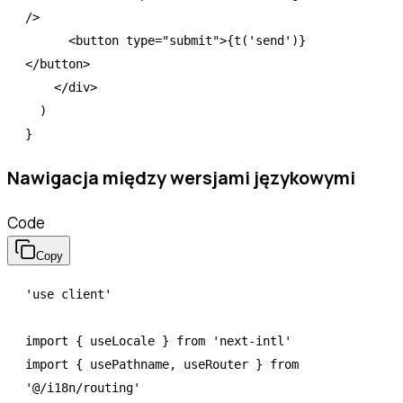
/>
      <
button
 type
=
"submit"
>{
t
(
'send'
)}
</
button
>
    </
div
>
  )
}
Nawigacja między wersjami językowymi
Code
Copy
'use client'
import
 { useLocale } 
from
 'next-intl'
import
 { usePathname
,
 useRouter } 
from
'@/i18n/routing'