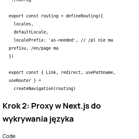
export
 const
 routing
 =
 defineRouting
({
  locales
,
  defaultLocale
,
  localePrefix
:
 'as-needed'
,
 // /pl nie ma 
prefixu, /en/page ma
})
export
 const
 { 
Link
,
 redirect
,
 usePathname
,
useRouter
 } 
=
  createNavigation
(routing)
Krok 2: Proxy w Next.js do
wykrywania języka
Code