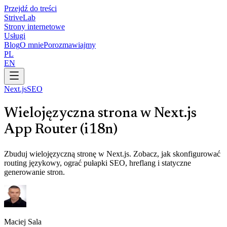
Przejdź do treści
Strive
Lab
Strony internetowe
Usługi
Blog
O mnie
Porozmawiajmy
PL
EN
Next.js
SEO
Wielojęzyczna strona w Next.js
App Router (i18n)
Zbuduj wielojęzyczną stronę w Next.js. Zobacz, jak skonfigurować
routing językowy, ograć pułapki SEO, hreflang i statyczne
generowanie stron.
Maciej Sala