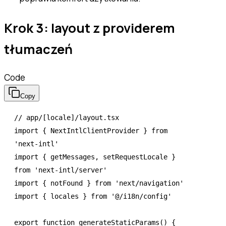
Krok 3: layout z providerem
tłumaczeń
Code
Copy
// app/[locale]/layout.tsx
import
 { NextIntlClientProvider } 
from
'next-intl'
import
 { getMessages
,
 setRequestLocale } 
from
 'next-intl/server'
import
 { notFound } 
from
 'next/navigation'
import
 { locales } 
from
 '@/i18n/config'
export
 function
 generateStaticParams
() {