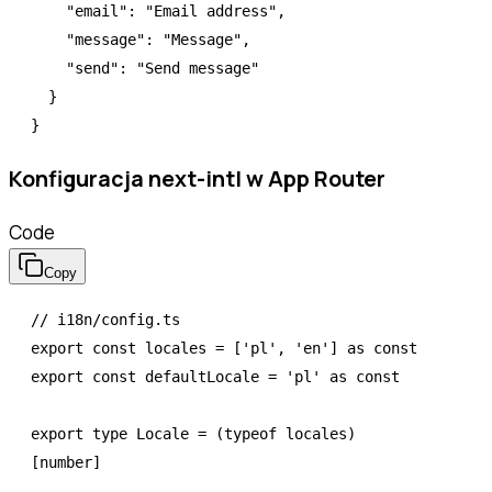
    "email"
:
 "Email address"
,
    "message"
:
 "Message"
,
    "send"
:
 "Send message"
  }
}
Konfiguracja next-intl w App Router
Code
Copy
// i18n/config.ts
export
 const
 locales
 =
 [
'pl'
,
 'en'
] 
as
 const
export
 const
 defaultLocale
 =
 'pl'
 as
 const
export
 type
 Locale
 =
 (
typeof
 locales)
[
number
]