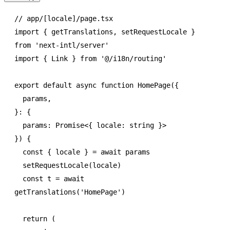
// app/[locale]/page.tsx
import
 { getTranslations
,
 setRequestLocale } 
from
 'next-intl/server'
import
 { Link } 
from
 '@/i18n/routing'
export
 default
 async
 function
 HomePage
({
  params
,
}
:
 {
  params
:
 Promise
<{ locale
:
 string
 }>
}) {
  const
 { 
locale
 } 
=
 await
 params
  setRequestLocale
(locale)
  const
 t
 =
 await
getTranslations
(
'HomePage'
)
  return
 (