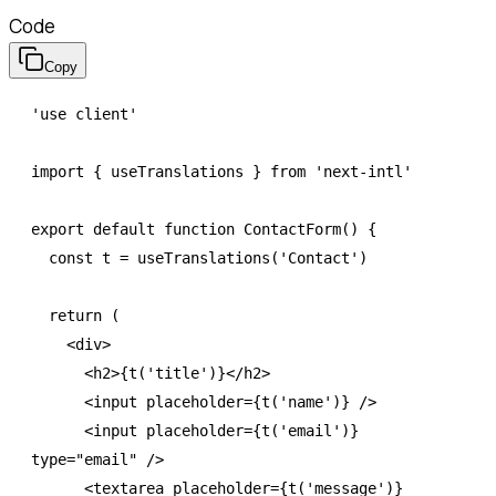
Code
Copy
'use client'
import
 { useTranslations } 
from
 'next-intl'
export
 default
 function
 ContactForm
() {
  const
 t
 =
 useTranslations
(
'Contact'
)
  return
 (
    <
div
>
      <
h2
>{
t
(
'title'
)}</
h2
>
      <
input
 placeholder
=
{
t
(
'name'
)} />
      <
input
 placeholder
=
{
t
(
'email'
)} 
type
=
"email"
 />
      <
textarea
 placeholder
=
{
t
(
'message'
)} 