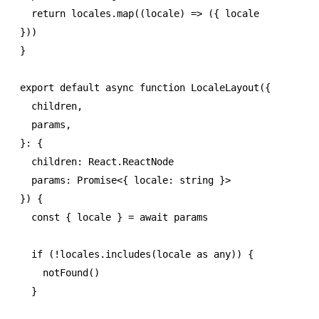
  return
 locales
.map
((locale) 
=>
 ({ locale 
}))
}
export
 default
 async
 function
 LocaleLayout
({
  children
,
  params
,
}
:
 {
  children
:
 React
.
ReactNode
  params
:
 Promise
<{ locale
:
 string
 }>
}) {
  const
 { 
locale
 } 
=
 await
 params
  if
 (
!
locales
.includes
(locale 
as
 any
)) {
    notFound
()
  }