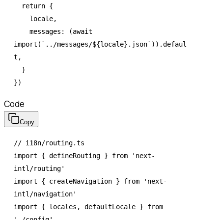
  return
 {
    locale
,
    messages
:
 (
await
import
(
`../messages/
${
locale
}
.json`
)).defaul
t
,
  }
})
Code
Copy
// i18n/routing.ts
import
 { defineRouting } 
from
 'next-
intl/routing'
import
 { createNavigation } 
from
 'next-
intl/navigation'
import
 { locales
,
 defaultLocale } 
from
'./config'