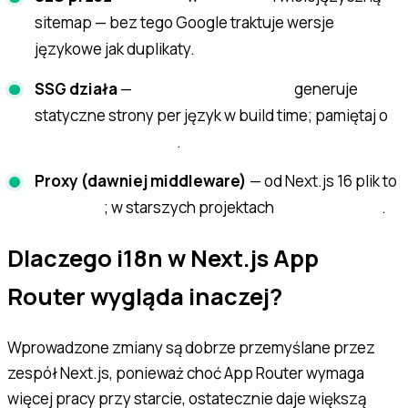
sitemap — bez tego Google traktuje wersje
językowe jak duplikaty.
SSG działa
—
generuje
generateStaticParams
statyczne strony per język w build time; pamiętaj o
.
setRequestLocale()
Proxy (dawniej middleware)
— od Next.js 16 plik to
; w starszych projektach
.
proxy.ts
middleware.ts
Dlaczego i18n w Next.js App
Router wygląda inaczej?
Wprowadzone zmiany są dobrze przemyślane przez
zespół Next.js, ponieważ choć App Router wymaga
więcej pracy przy starcie, ostatecznie daje większą