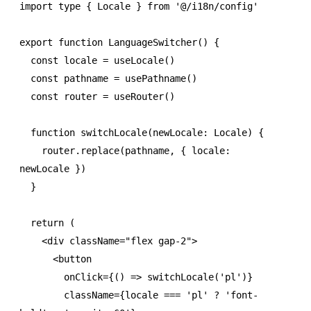
import
 type
 { Locale } 
from
 '@/i18n/config'
export
 function
 LanguageSwitcher
() {
  const
 locale
 =
 useLocale
()
  const
 pathname
 =
 usePathname
()
  const
 router
 =
 useRouter
()
  function
 switchLocale
(newLocale
:
 Locale
) {
    router
.replace
(pathname
,
 { locale
:
newLocale })
  }
  return
 (
    <
div
 className
=
"flex gap-2"
>
      <
button
        onClick
=
{() 
=>
 switchLocale
(
'pl'
)}
        className
=
{locale 
===
 'pl'
 ?
 'font-