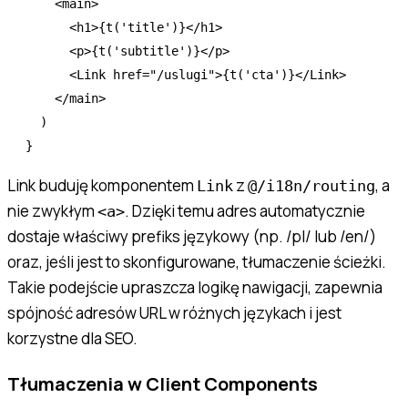
    <
main
>
      <
h1
>{
t
(
'title'
)}</
h1
>
      <
p
>{
t
(
'subtitle'
)}</
p
>
      <
Link
 href
=
"/uslugi"
>{
t
(
'cta'
)}</
Link
>
    </
main
>
  )
}
Link buduję komponentem
z
, a
Link
@/i18n/routing
nie zwykłym
. Dzięki temu adres automatycznie
<a>
dostaje właściwy prefiks językowy (np. /pl/ lub /en/)
oraz, jeśli jest to skonfigurowane, tłumaczenie ścieżki.
Takie podejście upraszcza logikę nawigacji, zapewnia
spójność adresów URL w różnych językach i jest
korzystne dla SEO.
Tłumaczenia w Client Components