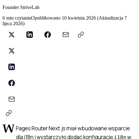
Founder StriveLab
6 min czytania
Opublikowano
10 kwietnia 2026
(
Aktualizacja
7
lipca 2026
)
W
Pages Router Next.js miał wbudowane wsparcie
dla i18n i wystarczyło dodać konfigurację
w
i18n