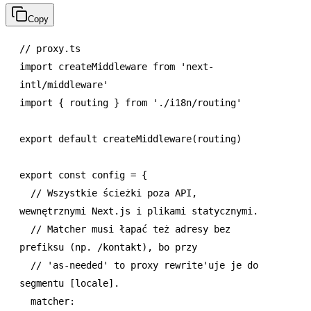
Copy
// proxy.ts
import
 createMiddleware 
from
 'next-
intl/middleware'
import
 { routing } 
from
 './i18n/routing'
export
 default
 createMiddleware
(routing)
export
 const
 config
 =
 {
  // Wszystkie ścieżki poza API, 
wewnętrznymi Next.js i plikami statycznymi.
  // Matcher musi łapać też adresy bez 
prefiksu (np. /kontakt), bo przy
  // 'as-needed' to proxy rewrite'uje je do 
segmentu [locale].
  matcher
: