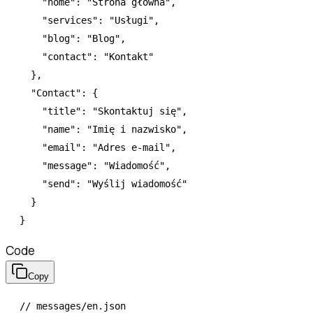
    "home"
:
 "Strona główna"
,
    "services"
:
 "Usługi"
,
    "blog"
:
 "Blog"
,
    "contact"
:
 "Kontakt"
  }
,
  "Contact"
:
 {
    "title"
:
 "Skontaktuj się"
,
    "name"
:
 "Imię i nazwisko"
,
    "email"
:
 "Adres e-mail"
,
    "message"
:
 "Wiadomość"
,
    "send"
:
 "Wyślij wiadomość"
  }
}
Code
Copy
// messages/en.json