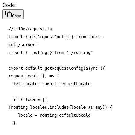
Code
Copy
// i18n/request.ts
import
 { getRequestConfig } 
from
 'next-
intl/server'
import
 { routing } 
from
 './routing'
export
 default
 getRequestConfig
(
async
 ({ 
requestLocale }) 
=>
 {
  let
 locale 
=
 await
 requestLocale
  if
 (
!
locale 
||
!
routing
.
locales
.includes
(locale 
as
 any
)) {
    locale 
=
 routing
.defaultLocale
  }