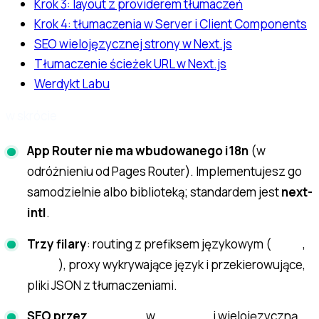
Krok 3: layout z providerem tłumaczeń
Krok 4: tłumaczenia w Server i Client Components
SEO wielojęzycznej strony w Next.js
Tłumaczenie ścieżek URL w Next.js
Werdykt Labu
w skrócie
App Router nie ma wbudowanego i18n
(w
odróżnieniu od Pages Router). Implementujesz go
samodzielnie albo biblioteką; standardem jest
next-
intl
.
Trzy filary
: routing z prefiksem językowym (
,
/pl/
), proxy wykrywające język i przekierowujące,
/en/
pliki JSON z tłumaczeniami.
SEO przez
w
i wielojęzyczną
hreflang
metadata