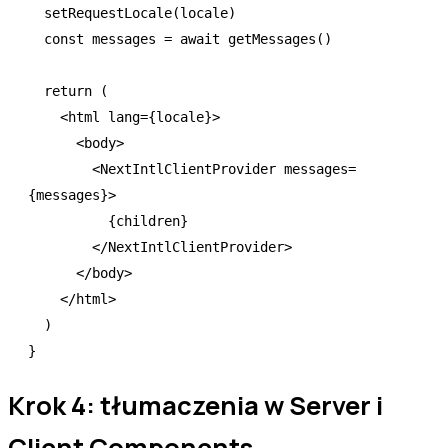
  setRequestLocale
(locale)
  const
 messages
 =
 await
 getMessages
()
  return
 (
    <
html
 lang
=
{locale}>
      <
body
>
        <
NextIntlClientProvider
 messages
=
{messages}>
          {children}
        </
NextIntlClientProvider
>
      </
body
>
    </
html
>
  )
}
Krok 4: tłumaczenia w Server i
Client Components