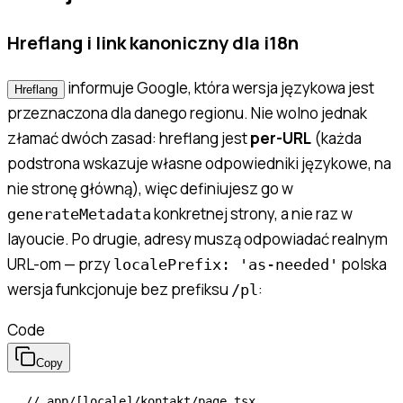
Hreflang i link kanoniczny dla i18n
informuje Google, która wersja językowa jest
Hreflang
przeznaczona dla danego regionu. Nie wolno jednak
złamać dwóch zasad: hreflang jest
per-URL
(każda
podstrona wskazuje własne odpowiedniki językowe, na
nie stronę główną), więc definiujesz go w
konkretnej strony, a nie raz w
generateMetadata
layoucie. Po drugie, adresy muszą odpowiadać realnym
URL-om — przy
polska
localePrefix: 'as-needed'
wersja funkcjonuje bez prefiksu
:
/pl
Code
Copy
// app/[locale]/kontakt/page.tsx