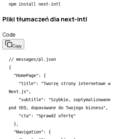
npm
 install
 next-intl
Pliki tłumaczeń dla next-intl
Code
Copy
// messages/pl.json
{
  "HomePage"
:
 {
    "title"
:
 "Tworzę strony internetowe w 
Next.js"
,
    "subtitle"
:
 "Szybkie, zoptymalizowane 
pod SEO, dopasowane do Twojego biznesu"
,
    "cta"
:
 "Sprawdź ofertę"
  }
,
  "Navigation"
:
 {