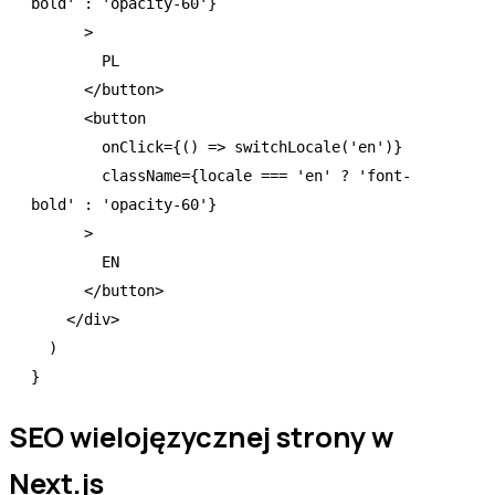
bold'
 :
 'opacity-60'
}
      >
        PL
      </
button
>
      <
button
        onClick
=
{() 
=>
 switchLocale
(
'en'
)}
        className
=
{locale 
===
 'en'
 ?
 'font-
bold'
 :
 'opacity-60'
}
      >
        EN
      </
button
>
    </
div
>
  )
}
SEO wielojęzycznej strony w
Next.js