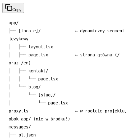
Copy
app/

├── [locale]/              ← dynamiczny segment 
językowy

│   ├── layout.tsx

│   ├── page.tsx           ← strona główna (/ 
oraz /en)

│   ├── kontakt/

│   │   └── page.tsx

│   └── blog/

│       └── [slug]/

│           └── page.tsx

proxy.ts                   ← w rootcie projektu, 
obok app/ (nie w środku!)

messages/

├── pl.json
