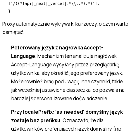
[
'/((?!api|_next|_vercel|.*\\..*).*)'
]
,
}
Proxy automatycznie wykrywa kilka rzeczy, o czym warto
pamiętać:
Peferowany język z nagłówka Accept-
Language
. Mechanizm ten analizuje nagłówek
Accept-Language wysyłany przez przeglądarkę
użytkownika, aby określić jego preferowany język.
Może również brać pod uwagę inne czynniki, takie
jak wcześniej ustawione ciasteczka, co pozwala na
bardziej spersonalizowane doświadczenie.
Przy localePrefix: 'as-needed' domyślny język
zostaje bez prefiksu
. Oznacza to, że dla
użytkowników preferujących język domyślny (np.