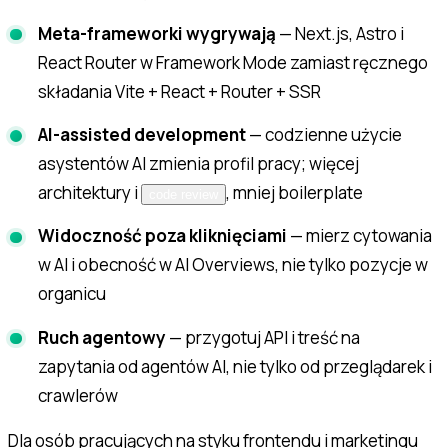
Meta-frameworki wygrywają
— Next.js, Astro i
React Router w Framework Mode zamiast ręcznego
składania Vite + React + Router + SSR
AI-assisted development
— codzienne użycie
asystentów AI zmienia profil pracy; więcej
architektury i
, mniej boilerplate
code review
Widoczność poza kliknięciami
— mierz cytowania
w AI i obecność w AI Overviews, nie tylko pozycje w
organicu
Ruch agentowy
— przygotuj API i treść na
zapytania od agentów AI, nie tylko od przeglądarek i
crawlerów
Dla osób pracujących na styku frontendu i marketingu