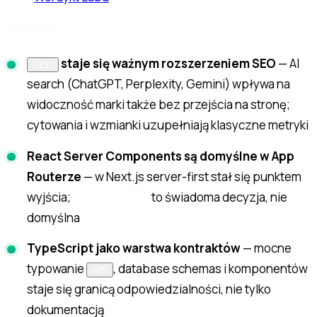
w skrócie
staje się ważnym rozszerzeniem SEO
— AI
GEO
search (ChatGPT, Perplexity, Gemini) wpływa na
widoczność marki także bez przejścia na stronę;
cytowania i wzmianki uzupełniają klasyczne metryki
React Server Components są domyślne w App
Routerze
— w Next.js server-first stał się punktem
wyjścia;
to świadoma decyzja, nie
"use client"
domyślna
TypeScript jako warstwa kontraktów
— mocne
typowanie
, database schemas i komponentów
API
staje się granicą odpowiedzialności, nie tylko
dokumentacją