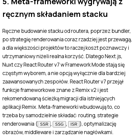
5. Meta-frameworki wygrywają z
ręcznym składaniem stacku
Ręczne budowanie stacku od routera, poprzez bundler,
po strategię renderowania coraz rzadziej jest przewagą,
a dla większości projektów to raczej koszt poznawczy i
utrzymaniowy niżeli realna korzyść. Dlatego Next.js,
Nuxt czy React Router v7 w Framework Mode stają się
częstym wyborem, a nie opcją wyłącznie dla bardziej
zaawansowanych zespołów. React Router v7 przejął
funkcje frameworkowe znane z Remix v2 i jest
rekomendowaną ścieżką migracji dla istniejących
aplikacji Remix. Meta-frameworki wbudowują to, co
trzeba by samodzielnie składać: routing, strategie
renderowania (
,
,
), optymalizację
SSR
SSG
ISR
obrazów, middleware i zarządzanie nagłówkami.