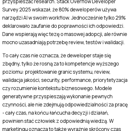
przyspieszać research. Stack Overflow Developer
Survey 2025 wskazał, że 80% deweloperów używa
narzędzi AI w swoim workflow. Jednocześnie tylko 29%
deklarowało zaufanie do poprawności ich odpowiedzi.
Dane wspierają więc tezę o masowej adopcji, ale równie
mocno uzasadniają potrzebę review, testów i walidacji.
To cały czas nie oznacza, że deweloper staje się
zbędny, tylko że rosną za to kompetencje wyższego
poziomu: projektowanie granic systemu, review,
walidacja jakości, security, performance, priorytetyzacja
czy rozumienie kontekstu biznesowego. Modele
generatywne przyspieszają wykonanie pewnych
czynności, ale nie zdejmują odpowiedzialności za pracę
- cały czas, na końcu łańcucha decyzji i działań,
powinien stać człowiek z odpowiednią wiedzą. W
marketingu oznacza to także wyraźnie skrócony czas