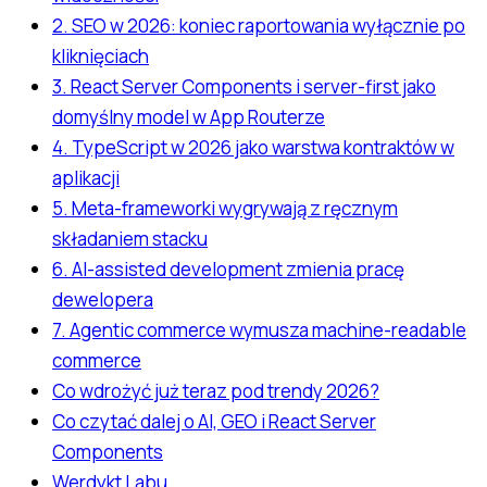
2. SEO w 2026: koniec raportowania wyłącznie po
kliknięciach
3. React Server Components i server-first jako
domyślny model w App Routerze
4. TypeScript w 2026 jako warstwa kontraktów w
aplikacji
5. Meta-frameworki wygrywają z ręcznym
składaniem stacku
6. AI-assisted development zmienia pracę
dewelopera
7. Agentic commerce wymusza machine-readable
commerce
Co wdrożyć już teraz pod trendy 2026?
Co czytać dalej o AI, GEO i React Server
Components
Werdykt Labu