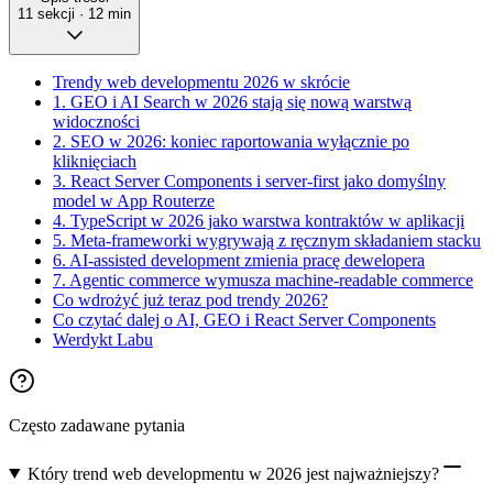
11
sekcji
·
12
min
Trendy web developmentu 2026 w skrócie
1. GEO i AI Search w 2026 stają się nową warstwą
widoczności
2. SEO w 2026: koniec raportowania wyłącznie po
kliknięciach
3. React Server Components i server-first jako domyślny
model w App Routerze
4. TypeScript w 2026 jako warstwa kontraktów w aplikacji
5. Meta-frameworki wygrywają z ręcznym składaniem stacku
6. AI-assisted development zmienia pracę dewelopera
7. Agentic commerce wymusza machine-readable commerce
Co wdrożyć już teraz pod trendy 2026?
Co czytać dalej o AI, GEO i React Server Components
Werdykt Labu
Często zadawane pytania
Który trend web developmentu w 2026 jest najważniejszy?