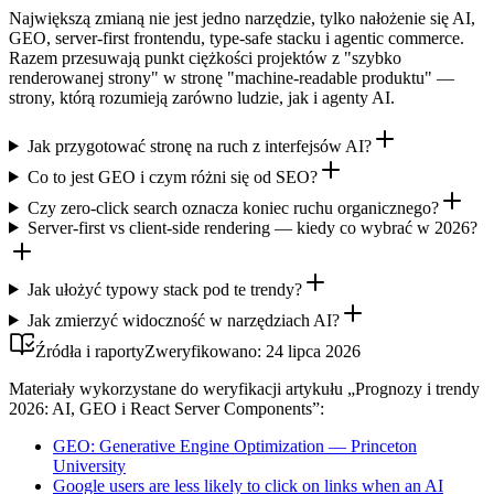
Największą zmianą nie jest jedno narzędzie, tylko nałożenie się AI,
GEO, server-first frontendu, type-safe stacku i agentic commerce.
Razem przesuwają punkt ciężkości projektów z "szybko
renderowanej strony" w stronę "machine-readable produktu" —
strony, którą rozumieją zarówno ludzie, jak i agenty AI.
Jak przygotować stronę na ruch z interfejsów AI?
Co to jest GEO i czym różni się od SEO?
Czy zero-click search oznacza koniec ruchu organicznego?
Server-first vs client-side rendering — kiedy co wybrać w 2026?
Jak ułożyć typowy stack pod te trendy?
Jak zmierzyć widoczność w narzędziach AI?
Źródła i raporty
Zweryfikowano:
24 lipca 2026
Materiały wykorzystane do weryfikacji artykułu „Prognozy i trendy
2026: AI, GEO i React Server Components”:
GEO: Generative Engine Optimization — Princeton
University
Google users are less likely to click on links when an AI