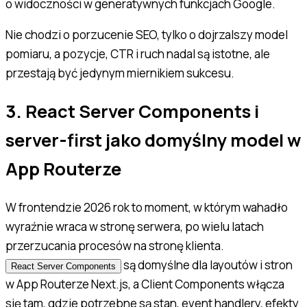
o widoczności w generatywnych funkcjach Google.
Nie chodzi o porzucenie SEO, tylko o dojrzalszy model
pomiaru, a pozycje, CTR i ruch nadal są istotne, ale
przestają być jedynym miernikiem sukcesu.
3. React Server Components i
server-first jako domyślny model w
App Routerze
W frontendzie 2026 rok to moment, w którym wahadło
wyraźnie wraca w stronę serwera, po wielu latach
przerzucania procesów na stronę klienta.
są domyślne dla layoutów i stron
React Server Components
w App Routerze Next.js, a Client Components włącza
się tam, gdzie potrzebne są stan, event handlery, efekty