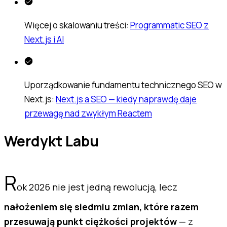
Więcej o skalowaniu treści:
Programmatic SEO z
Next.js i AI
Uporządkowanie fundamentu technicznego SEO w
Next.js:
Next.js a SEO — kiedy naprawdę daje
przewagę nad zwykłym Reactem
Werdykt Labu
R
ok 2026 nie jest jedną rewolucją, lecz
nałożeniem się siedmiu zmian, które razem
przesuwają punkt ciężkości projektów
— z