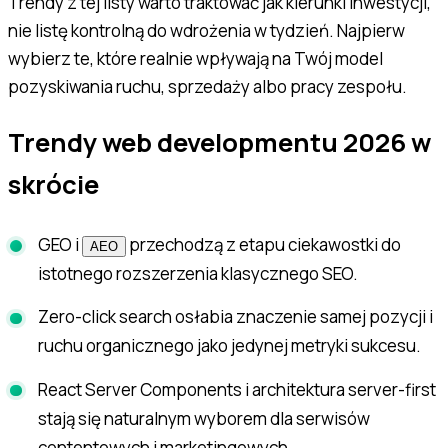
Trendy z tej listy warto traktować jak kierunki inwestycji,
nie listę kontrolną do wdrożenia w tydzień. Najpierw
wybierz te, które realnie wpływają na Twój model
pozyskiwania ruchu, sprzedaży albo pracy zespołu.
Trendy web developmentu 2026 w
skrócie
GEO i
przechodzą z etapu ciekawostki do
AEO
istotnego rozszerzenia klasycznego SEO.
Zero-click search osłabia znaczenie samej pozycji i
ruchu organicznego jako jedynej metryki sukcesu.
React Server Components i architektura server-first
stają się naturalnym wyborem dla serwisów
contentowych i marketingowych.