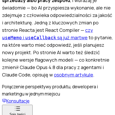
sprzedaży albo pracy zespołu
, i wdrażaj je
świadomie — bo AI przyspiesza wykonanie, ale nie
zdejmuje z człowieka odpowiedzialności za jakość
i architekturę. Jedną z kluczowych zmian po
stronie Reacta jest React Compiler —
czy
i
są już martwe
to pytanie,
useMemo
useCallback
na które warto mieć odpowiedź, jeśli planujesz
nowy projekt. Po stronie AI warto też śledzić
kolejne wersje flagowych modeli — co konkretnie
zmienił Claude Opus 4.8 dla pracy z agentami i
Claude Code, opisuję w
osobnym artykule
.
Połączenie perspektywy produktu, dewelopera i
marketingu w jednym miejscu
Konsultacje
Spis treści