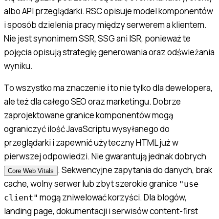
albo API przeglądarki. RSC opisuje model komponentów
i sposób dzielenia pracy między serwerem a klientem.
Nie jest synonimem SSR, SSG ani ISR, ponieważ te
pojęcia opisują strategię generowania oraz odświeżania
wyniku.
To wszystko ma znaczenie i to nie tylko dla dewelopera,
ale też dla całego SEO oraz marketingu. Dobrze
zaprojektowane granice komponentów mogą
ograniczyć ilość JavaScriptu wysyłanego do
przeglądarki i zapewnić użyteczny HTML już w
pierwszej odpowiedzi. Nie gwarantują jednak dobrych
. Sekwencyjne zapytania do danych, brak
Core Web Vitals
cache, wolny serwer lub zbyt szerokie granice
"use
mogą zniwelować korzyści. Dla blogów,
client"
landing page, dokumentacji i serwisów content-first