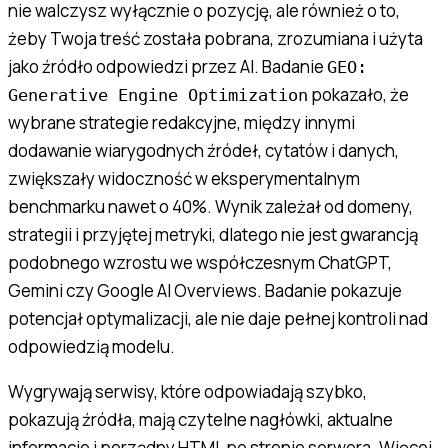
nie walczysz wyłącznie o pozycję, ale również o to,
żeby Twoja treść została pobrana, zrozumiana i użyta
jako źródło odpowiedzi przez AI. Badanie
GEO:
pokazało, że
Generative Engine Optimization
wybrane strategie redakcyjne, między innymi
dodawanie wiarygodnych źródeł, cytatów i danych,
zwiększały widoczność w eksperymentalnym
benchmarku nawet o 40%. Wynik zależał od domeny,
strategii i przyjętej metryki, dlatego nie jest gwarancją
podobnego wzrostu we współczesnym ChatGPT,
Gemini czy Google AI Overviews. Badanie pokazuje
potencjał optymalizacji, ale nie daje pełnej kontroli nad
odpowiedzią modelu.
Wygrywają serwisy, które odpowiadają szybko,
pokazują źródła, mają czytelne nagłówki, aktualne
informacje i porządny HTML po stronie serwera. Więcej