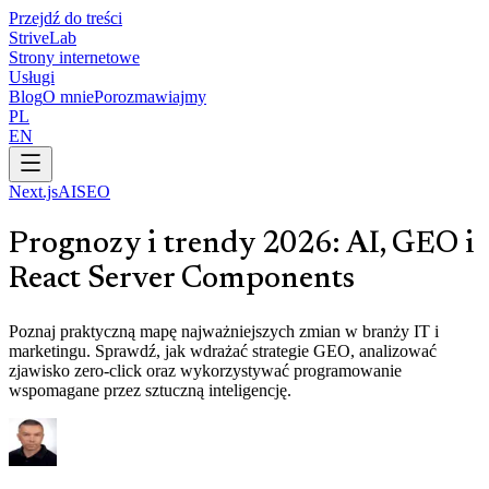
Przejdź do treści
Strive
Lab
Strony internetowe
Usługi
Blog
O mnie
Porozmawiajmy
PL
EN
Next.js
AI
SEO
Prognozy i trendy 2026: AI, GEO i
React Server Components
Poznaj praktyczną mapę najważniejszych zmian w branży IT i
marketingu. Sprawdź, jak wdrażać strategie GEO, analizować
zjawisko zero-click oraz wykorzystywać programowanie
wspomagane przez sztuczną inteligencję.