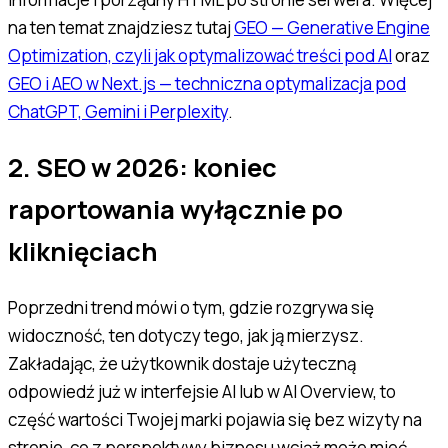
na ten temat znajdziesz tutaj
GEO — Generative Engine
Optimization, czyli jak optymalizować treści pod AI
oraz
GEO i AEO w Next.js — techniczna optymalizacja pod
ChatGPT, Gemini i Perplexity
.
2. SEO w 2026: koniec
raportowania wyłącznie po
kliknięciach
Poprzedni trend mówi o tym,
gdzie
rozgrywa się
widoczność, ten dotyczy tego,
jak ją mierzysz
.
Zakładając, że użytkownik dostaje użyteczną
odpowiedź już w interfejsie AI lub w AI Overview, to
część wartości Twojej marki pojawia się bez wizyty na
stronie, co z perspektywy biznesu wciąż może mieć