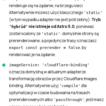
renderuje się na żądanie, na brzegu sieci.
Alternatywnie możesz użyć klasycznego
'static'
(w tym wypadku adapter nie jest potrzebny).
Tryb
nie istnieje od Astro 5.0
, ponieważ
'hybrid'
został scalony ze
: domyślnie strony są
'static'
prerenderowane, a pojedyncze trasy oznaczasz
, by
export const prerender = false
renderować je na żądanie.
imageService: 'cloudflare-binding'
oznacza domyślną w aktualnym adapterze
transformację obrazów przez Cloudflare Images
binding. Alternatywnie użyj
dla
'compile'
optymalizacji w czasie budowania na trasach
prerenderowanych albo
, jeśli masz
'passthrough'