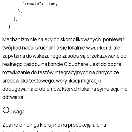
      "remote"
:
 true
,
    }
,
  ]
,
}
Mechanizm nie należy do skomplikowanych, ponieważ
twój kod nadal uruchamia się lokalnie w
, ale
workerd
zapytania do wskazanego zasobu są przekazywane do
realnego zasobu na koncie Cloudflare. Jest do dobre
rozwiązanie do testów integracyjnych na danych ze
środowiska testowego, weryfikacji migracji i
debugowania problemów, których lokalna symulacja nie
odtwarza.
Uwaga
Zdalne bindings kieruj nie na produkcję, ale na