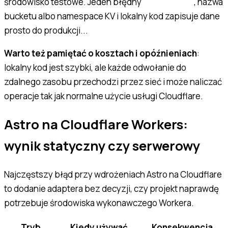
środowisko testowe. Jeden błędny
, nazwa
database_id
bucketu albo namespace KV i lokalny kod zapisuje dane
prosto do produkcji...
Warto też pamiętać o kosztach i opóźnieniach
:
lokalny kod jest szybki, ale każde odwołanie do
zdalnego zasobu przechodzi przez sieć i może naliczać
operacje tak jak normalne użycie usługi Cloudflare.
Astro na Cloudflare Workers:
wynik statyczny czy serwerowy
Najczęstszy błąd przy wdrożeniach Astro na Cloudflare
to dodanie adaptera bez decyzji, czy projekt naprawdę
potrzebuje środowiska wykonawczego Workera.
Tryb
Kiedy używać
Konsekwencja