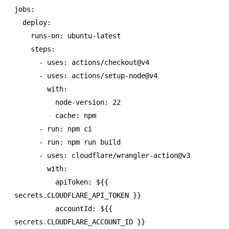
jobs
:
  deploy
:
    runs-on
:
 ubuntu-latest
    steps
:
      - 
uses
:
 actions/checkout@v4
      - 
uses
:
 actions/setup-node@v4
        with
:
          node-version
:
 22
          cache
:
 npm
      - 
run
:
 npm ci
      - 
run
:
 npm run build
      - 
uses
:
 cloudflare/wrangler-action@v3
        with
:
          apiToken
:
 ${{ 
secrets.CLOUDFLARE_API_TOKEN }}
          accountId
:
 ${{ 
secrets.CLOUDFLARE_ACCOUNT_ID }}