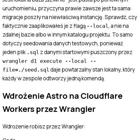
uruchomieniu, przyczyna prawie zawsze jest ta sama:
migracje poszły na niewłaściwą instancję. Sprawdź, czy
faktycznie zaaplikowałeś je z flagą
, a nie na
--local
zdalnej bazie albo w innym katalogu projektu. To samo
dotyczy seedowania danych testowych, ponieważ
jeden plik
z danymi startowymi puszczony przez
.sql
wrangler d1 execute --local --
daje powtarzalny stan lokalny, który
file=./seed.sql
każdy w zespole odtworzy jedną komendą.
Wdrożenie Astro na Cloudflare
Workers przez Wrangler
Wdrożenie robisz przez Wrangler: