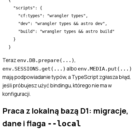
  "scripts"
:
 {
    "cf:types"
:
 "wrangler types"
,
    "dev"
:
 "wrangler types && astro dev"
,
    "build"
:
 "wrangler types && astro build"
  }
}
Teraz
,
env.DB.prepare(...)
albo
env.SESSIONS.get(...)
env.MEDIA.put(...)
mają podpowiadanie typów, a TypeScript zgłasza błąd,
jeśli próbujesz użyć bindingu, którego nie ma w
konfiguracji.
Praca z lokalną bazą D1: migracje,
dane i flaga
--local