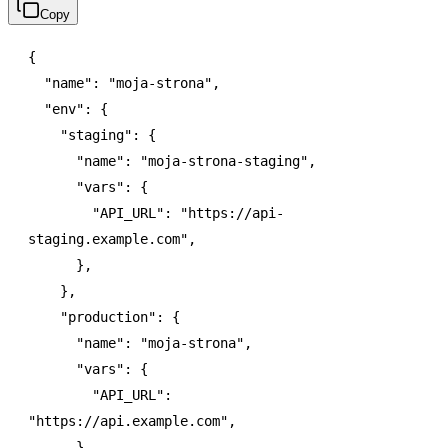
Copy
{
  "name"
:
 "moja-strona"
,
  "env"
:
 {
    "staging"
:
 {
      "name"
:
 "moja-strona-staging"
,
      "vars"
:
 {
        "API_URL"
:
 "https://api-
staging.example.com"
,
      }
,
    }
,
    "production"
:
 {
      "name"
:
 "moja-strona"
,
      "vars"
:
 {
        "API_URL"
:
"https://api.example.com"
,
      }
,