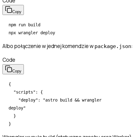
Code
Copy
npm
 run
 build
npx
 wrangler
 deploy
Albo połączenie w jednej komendzie w
:
package.json
Code
Copy
{
  "scripts"
:
 {
    "deploy"
:
 "astro build && wrangler 
deploy"
  }
}