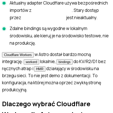
Aktualny adapter Cloudflare używa bezpośrednich
importów z
. Stary dostęp
cloudflare:workers
przez
jest nieaktualny.
Astro.locals.runtime
Zdalne bindings są wygodne w lokalnym
środowisku, ale kieruj je na środowisko testowe, nie
na produkcję.
w Astro dostał bardzo mocną
Cloudflare Workers
integrację:
lokalnie,
do KV/R2/D1 bez
workerd
bindings
ręcznych atrap i
działający w środowisku na
HMR
brzegu sieci. To nie jest demo z dokumentacji. To
konfiguracja, na której można oprzeć zwykłą stronę
produkcyjną.
Dlaczego wybrać Cloudflare