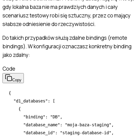
gdy lokalna baza nie ma prawdziych danych i cały
scenariusz testowy robi się sztuczny, przez co mający
słabsze odniesienie do rzeczywistości.
Do takich przypadków służą zdalne bindings (remote
bindings). W konfiguracji oznaczasz konkretny binding
jako zdalny:
Code
Copy
{
  "d1_databases"
:
 [
    {
      "binding"
:
 "DB"
,
      "database_name"
:
 "moja-baza-staging"
,
      "database_id"
:
 "staging-database-id"
,