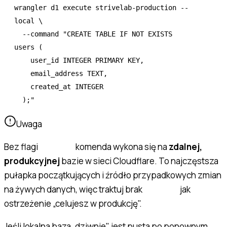
wrangler
 d1
 execute
 strivelab-production
 --
local
 \
  --command
 "CREATE TABLE IF NOT EXISTS 
users (
    user_id INTEGER PRIMARY KEY,
    email_address TEXT,
    created_at INTEGER
  );"
Uwaga
Bez flagi
komenda wykona się na
zdalnej,
--local
produkcyjnej
bazie w sieci Cloudflare. To najczęstsza
pułapka początkujących i źródło przypadkowych zmian
na żywych danych, więc traktuj brak
jak
--local
ostrzeżenie „celujesz w produkcję".
Jeśli lokalna baza „dziwnie" jest pusta po ponownym