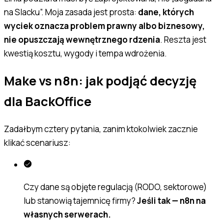
na Slacku”. Moja zasada jest prosta:
dane, których
wyciek oznacza problem prawny albo biznesowy,
nie opuszczają wewnętrznego rdzenia
. Reszta jest
kwestią kosztu, wygody i tempa wdrożenia.
Make vs n8n: jak podjąć decyzję
dla BackOffice
Zadałbym cztery pytania, zanim ktokolwiek zacznie
klikać scenariusz:
Czy dane są objęte regulacją (RODO, sektorowe)
lub stanowią tajemnicę firmy?
Jeśli tak — n8n na
własnych serwerach.