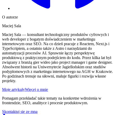
O autorze
Maciej Sala
Maciej Sala — konsultant technologiczny produktów cyfrowych i
web developer z bogatym doświadczeniem w marketingu
internetowym oraz SEO. Na co dzień pracuje z Reactem, Next.js i
TypeScriptem, a ostatnio także z Astro i narzędziami do
automatyzacji procesów AI. Sprawnie łączy perspektywę
produktową z praktycznym podejściem do kodu. Przez kilka lat był
związany z branżą gier wideo jako project manager i game designer.
Absolwent historii na Uniwersytecie Jagiellońskim oraz studiów
podyplomowych z marketingu internetowego na AGH w Krakowie.
Po godzinach trenuje na siłowni, maluje figurki i rozwija własne
projekty.
Moje artykuły
Więcej o mnie
Pomagam przekładać takie tematy na konkretne wdrożenia w
frontendzie, SEO, analityce i procesie produktowym.
Skontaktuj się ze mną