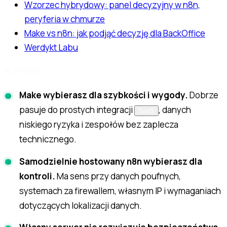
Wzorzec hybrydowy: panel decyzyjny w n8n,
peryferia w chmurze
Make vs n8n: jak podjąć decyzję dla BackOffice
Werdykt Labu
w skrócie
Make wybierasz dla szybkości i wygody.
Dobrze
pasuje do prostych integracji
, danych
SaaS
niskiego ryzyka i zespołów bez zaplecza
technicznego.
Samodzielnie hostowany n8n wybierasz dla
kontroli.
Ma sens przy danych poufnych,
systemach za firewallem, własnym IP i wymaganiach
dotyczących lokalizacji danych.