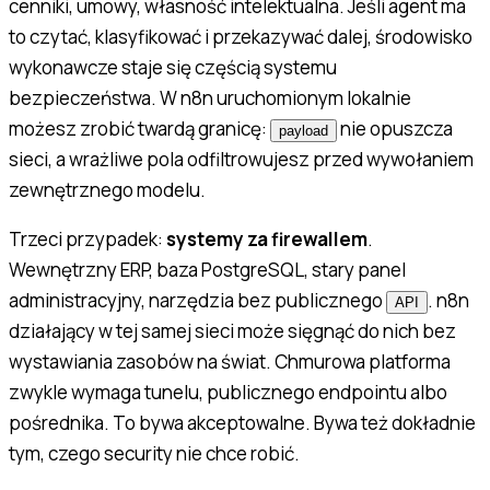
cenniki, umowy, własność intelektualna. Jeśli agent ma
to czytać, klasyfikować i przekazywać dalej, środowisko
wykonawcze staje się częścią systemu
bezpieczeństwa. W n8n uruchomionym lokalnie
możesz zrobić twardą granicę:
nie opuszcza
payload
sieci, a wrażliwe pola odfiltrowujesz przed wywołaniem
zewnętrznego modelu.
Trzeci przypadek:
systemy za firewallem
.
Wewnętrzny ERP, baza PostgreSQL, stary panel
administracyjny, narzędzia bez publicznego
. n8n
API
działający w tej samej sieci może sięgnąć do nich bez
wystawiania zasobów na świat. Chmurowa platforma
zwykle wymaga tunelu, publicznego endpointu albo
pośrednika. To bywa akceptowalne. Bywa też dokładnie
tym, czego security nie chce robić.