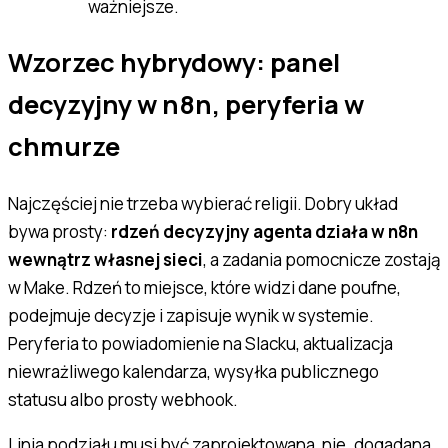
ważniejsze.
Wzorzec hybrydowy: panel
decyzyjny w n8n, peryferia w
chmurze
Najczęściej nie trzeba wybierać religii. Dobry układ
bywa prosty:
rdzeń decyzyjny agenta działa w n8n
wewnątrz własnej sieci
, a zadania pomocnicze zostają
w Make. Rdzeń to miejsce, które widzi dane poufne,
podejmuje decyzje i zapisuje wynik w systemie.
Peryferia to powiadomienie na Slacku, aktualizacja
niewrażliwego kalendarza, wysyłka publicznego
statusu albo prosty webhook.
Linia podziału musi być zaprojektowana, nie „dogadana