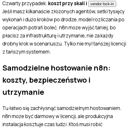
Czwarty przypadek:
koszt przy skali i
.
vendor lock-in
Jeśli masz kilkanaście złożonych agentów, setki tysięcy
wykonań i dużo kroków po drodze, model rozliczania po
operacjach potrafi boleć. n8n może wyjść taniej, bo
płacisz za infrastrukturę i utrzymanie, nie za każdy
drobny krok w scenariuszu. Tylko nie myl tańszej licencji
z tańszym systemem.
Samodzielne hostowanie n8n:
koszty, bezpieczeństwo i
utrzymanie
Tu łatwo się zachłysnąć samodzielnym hostowaniem.
n8n może być darmowy w licencji, ale produkcyjna
instalacja kosztuje czas ludzi. Ktoś musi robić