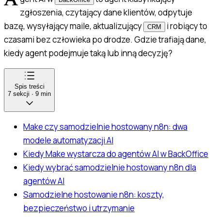
A
zgłoszenia, czytający dane klientów, odpytuje
bazę, wysyłający maile, aktualizujący
i robiący to
CRM
czasami bez człowieka po drodze. Gdzie trafiają dane,
kiedy agent podejmuje taką lub inną decyzję?
Spis treści
7
sekcji
·
9
min
Make czy samodzielnie hostowany n8n: dwa
modele automatyzacji AI
Kiedy Make wystarcza do agentów AI w BackOffice
Kiedy wybrać samodzielnie hostowany n8n dla
agentów AI
Samodzielne hostowanie n8n: koszty,
bezpieczeństwo i utrzymanie