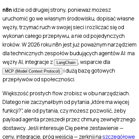
n8n
idzie od drugiej strony, ponieważ możesz
uruchomić go we własnym środowisku, dopisać własne
węzły, trzymać ruch w swojej sieci i rozliczać się od
wykonań całego przepływu, a nie od pojedynczych
kroków. W 2026 roku n8n jest już poważnym narzędziem
dla technicznych zespołów budujących agentów AI: ma
węzły AI, integracje z
, wsparcie dla
LangChain
i dużą bazę gotowych
MCP (Model Context Protocol)
przepływów od społeczności.
Większość prostych flow zrobisz w obu narzędziach.
Dlatego nie zaczynałbym od pytania „które ma więcej
funkcji?”, ale od pytania, czy możesz pozwolić, żeby
payload agenta przeszedł przez chmurę zewnętrznego
dostawcy. Jeśli interesuje Cię pełne zestawienie —
ceny, integracje, próg wejścia — zerknij na
szczegółowe