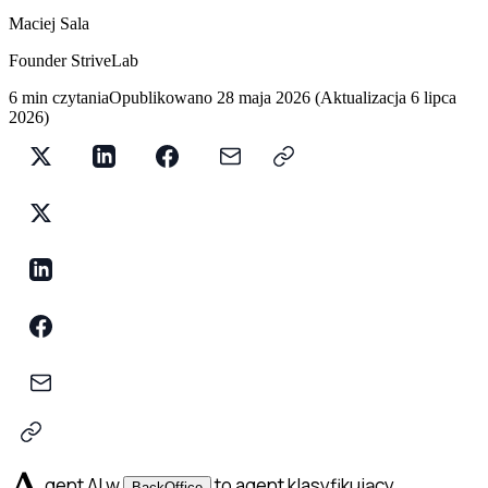
Maciej Sala
Founder StriveLab
6 min czytania
Opublikowano
28 maja 2026
(
Aktualizacja
6 lipca
2026
)
gent AI w
to agent klasyfikujący
BackOffice