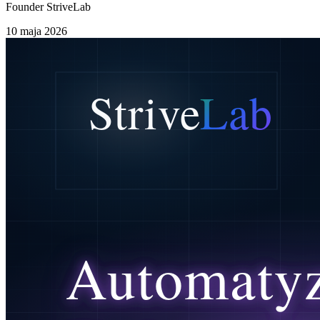
Founder StriveLab
10 maja 2026