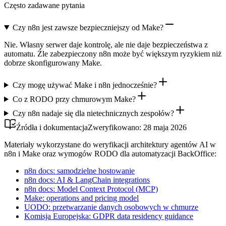
Często zadawane pytania
Czy n8n jest zawsze bezpieczniejszy od Make?
Nie. Własny serwer daje kontrolę, ale nie daje bezpieczeństwa z
automatu. Źle zabezpieczony n8n może być większym ryzykiem niż
dobrze skonfigurowany Make.
Czy mogę używać Make i n8n jednocześnie?
Co z RODO przy chmurowym Make?
Czy n8n nadaje się dla nietechnicznych zespołów?
Źródła i dokumentacja
Zweryfikowano:
28 maja 2026
Materiały wykorzystane do weryfikacji architektury agentów AI w
n8n i Make oraz wymogów RODO dla automatyzacji BackOffice:
n8n docs: samodzielne hostowanie
n8n docs: AI & LangChain integrations
n8n docs: Model Context Protocol (MCP)
Make: operations and pricing model
UODO: przetwarzanie danych osobowych w chmurze
Komisja Europejska: GDPR data residency guidance