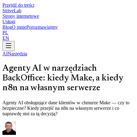
Przejdź do treści
Strive
Lab
Strony internetowe
Usługi
Blog
O mnie
Porozmawiajmy
PL
EN
AI
Narzędzia
Agenty AI w narzędziach
BackOffice: kiedy Make, a kiedy
n8n na własnym serwerze
Agenty AI obsługujące dane klientów w chmurze Make — czy to
bezpieczne? Kiedy przejść na n8n na własnym serwerze i co
naprawdę stoi za tą decyzją?