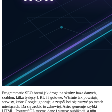
Programmatic SEO brzmi jak droga na skróty: baza danych,
szablon, kilka tysięcy URL-i i gotowe. Właśnie tak powstają
serwisy, które Google ignoruje, a zespół boi się ruszyć po trzech
miesiącach. Da się zrobić to zdrowiej. Astro generuje szybki
HTML, PostgreSQL trzyma dane i statusy publikacji, a n8n