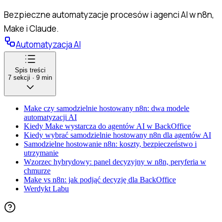
Bezpieczne automatyzacje procesów i agenci AI w n8n,
Make i Claude.
Automatyzacja AI
Spis treści
7
sekcji
·
9
min
Make czy samodzielnie hostowany n8n: dwa modele
automatyzacji AI
Kiedy Make wystarcza do agentów AI w BackOffice
Kiedy wybrać samodzielnie hostowany n8n dla agentów AI
Samodzielne hostowanie n8n: koszty, bezpieczeństwo i
utrzymanie
Wzorzec hybrydowy: panel decyzyjny w n8n, peryferia w
chmurze
Make vs n8n: jak podjąć decyzję dla BackOffice
Werdykt Labu