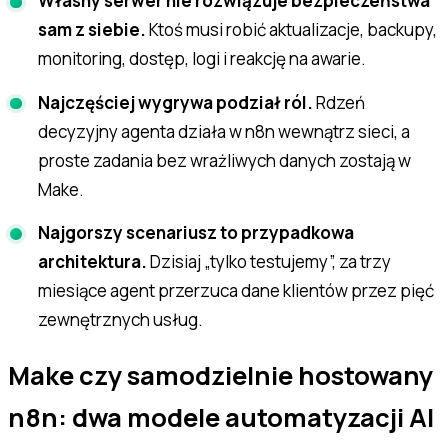
Własny serwer nie rozwiązuje bezpieczeństwa
sam z siebie.
Ktoś musi robić aktualizacje, backupy,
monitoring, dostęp, logi i reakcję na awarie.
Najczęściej wygrywa podział ról.
Rdzeń
decyzyjny agenta działa w n8n wewnątrz sieci, a
proste zadania bez wrażliwych danych zostają w
Make.
Najgorszy scenariusz to przypadkowa
architektura.
Dzisiaj „tylko testujemy”, za trzy
miesiące agent przerzuca dane klientów przez pięć
zewnętrznych usług.
Make czy samodzielnie hostowany
n8n: dwa modele automatyzacji AI