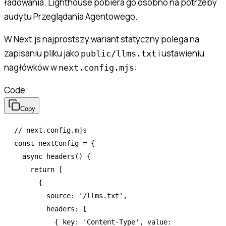
ładowania. Lighthouse pobiera go osobno na potrzeby
audytu Przeglądania Agentowego.
W Next.js najprostszy wariant statyczny polega na
zapisaniu pliku jako
i ustawieniu
public/llms.txt
nagłówków w
:
next.config.mjs
Code
Copy
// next.config.mjs
const
 nextConfig
 =
 {
  async
 headers
() {
    return
 [
      {
        source
:
 '/llms.txt'
,
        headers
:
 [
          { key
:
 'Content-Type'
,
 value
: