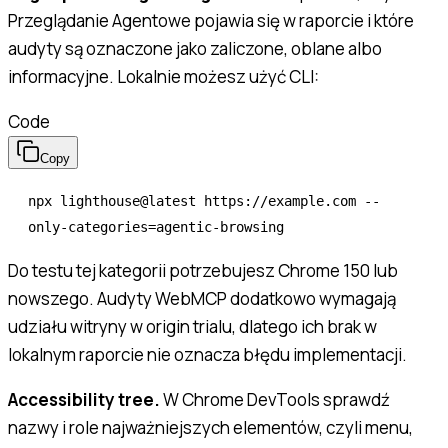
Przeglądanie Agentowe pojawia się w raporcie i które
audyty są oznaczone jako zaliczone, oblane albo
informacyjne. Lokalnie możesz użyć CLI:
Code
Copy
npx
 lighthouse@latest
 https://example.com
 --
only-categories=agentic-browsing
Do testu tej kategorii potrzebujesz Chrome 150 lub
nowszego. Audyty WebMCP dodatkowo wymagają
udziału witryny w origin trialu, dlatego ich brak w
lokalnym raporcie nie oznacza błędu implementacji.
Accessibility tree.
W Chrome DevTools sprawdź
nazwy i role najważniejszych elementów, czyli menu,