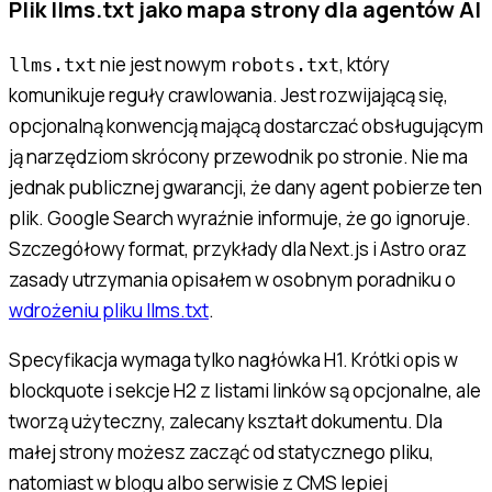
Plik llms.txt jako mapa strony dla agentów AI
nie jest nowym
, który
llms.txt
robots.txt
komunikuje reguły crawlowania. Jest rozwijającą się,
opcjonalną konwencją mającą dostarczać obsługującym
ją narzędziom skrócony przewodnik po stronie. Nie ma
jednak publicznej gwarancji, że dany agent pobierze ten
plik. Google Search wyraźnie informuje, że go ignoruje.
Szczegółowy format, przykłady dla Next.js i Astro oraz
zasady utrzymania opisałem w osobnym poradniku o
wdrożeniu pliku llms.txt
.
Specyfikacja wymaga tylko nagłówka H1. Krótki opis w
blockquote i sekcje H2 z listami linków są opcjonalne, ale
tworzą użyteczny, zalecany kształt dokumentu. Dla
małej strony możesz zacząć od statycznego pliku,
natomiast w blogu albo serwisie z CMS lepiej