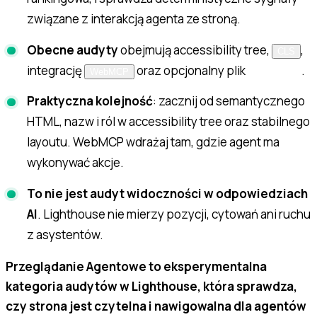
związane z interakcją agenta ze stroną.
Obecne audyty
obejmują accessibility tree,
,
CLS
integrację
oraz opcjonalny plik
.
llms.txt
WebMCP
Praktyczna kolejność
: zacznij od semantycznego
HTML, nazw i ról w accessibility tree oraz stabilnego
layoutu. WebMCP wdrażaj tam, gdzie agent ma
wykonywać akcje.
To nie jest audyt widoczności w odpowiedziach
AI
. Lighthouse nie mierzy pozycji, cytowań ani ruchu
z asystentów.
Przeglądanie Agentowe to eksperymentalna
kategoria audytów w Lighthouse, która sprawdza,
czy strona jest czytelna i nawigowalna dla agentów