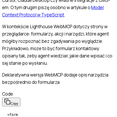
Cursor, Claude Desktop czy własne integracje z CMS-
em. O tym drugim piszę osobno w artykule o
Model
Context Protocol w TypeScript
.
W kontekście Lighthouse WebMCP dotyczy strony w
przeglądarce: formularzy, akcji i narzędzi, które agent
mógłby rozpoznać bez zgadywania po wyglądzie.
Przykładowo, może to być formularz kontaktowy
opisany tak, żeby agent wiedział, jakie dane wpisać i co
się stanie po wysłaniu.
Deklaratywna wersja WebMCP dodaje opis narzędzia
bezpośrednio do formularza:
Code
Copy
<
form