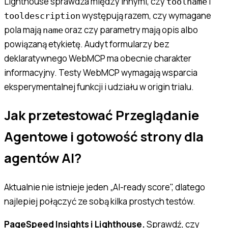
Lighthouse sprawdza między innymi, czy
i
toolname
występują razem, czy wymagane
tooldescription
pola mają
oraz czy parametry mają opis albo
name
powiązaną etykietę. Audyt formularzy bez
deklaratywnego WebMCP ma obecnie charakter
informacyjny. Testy WebMCP wymagają wsparcia
eksperymentalnej funkcji i udziału w origin trialu.
Jak przetestować Przeglądanie
Agentowe i gotowość strony dla
agentów AI?
Aktualnie nie istnieje jeden „AI-ready score", dlatego
najlepiej połączyć ze sobą kilka prostych testów.
PageSpeed Insights i Lighthouse.
Sprawdź, czy