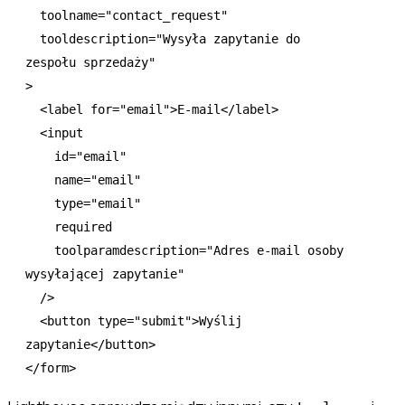
  toolname
=
"contact_request"
  tooldescription
=
"Wysyła zapytanie do 
zespołu sprzedaży"
>
  <
label
 for
=
"email"
>E-mail</
label
>
  <
input
    id
=
"email"
    name
=
"email"
    type
=
"email"
    required
    toolparamdescription
=
"Adres e-mail osoby 
wysyłającej zapytanie"
  />
  <
button
 type
=
"submit"
>Wyślij 
zapytanie</
button
>
</
form
>