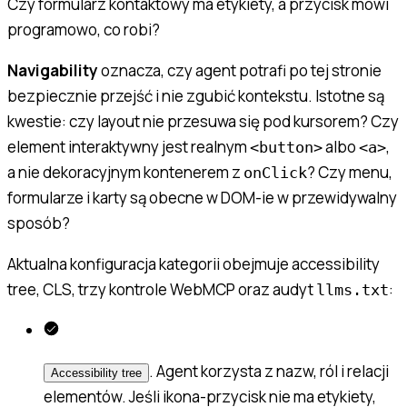
Czy formularz kontaktowy ma etykiety, a przycisk mówi
programowo, co robi?
Navigability
oznacza, czy agent potrafi po tej stronie
bezpiecznie przejść i nie zgubić kontekstu. Istotne są
kwestie: czy layout nie przesuwa się pod kursorem? Czy
element interaktywny jest realnym
albo
,
<button>
<a>
a nie dekoracyjnym kontenerem z
? Czy menu,
onClick
formularze i karty są obecne w DOM-ie w przewidywalny
sposób?
Aktualna konfiguracja kategorii obejmuje accessibility
tree, CLS, trzy kontrole WebMCP oraz audyt
:
llms.txt
. Agent korzysta z nazw, ról i relacji
Accessibility tree
elementów. Jeśli ikona-przycisk nie ma etykiety,