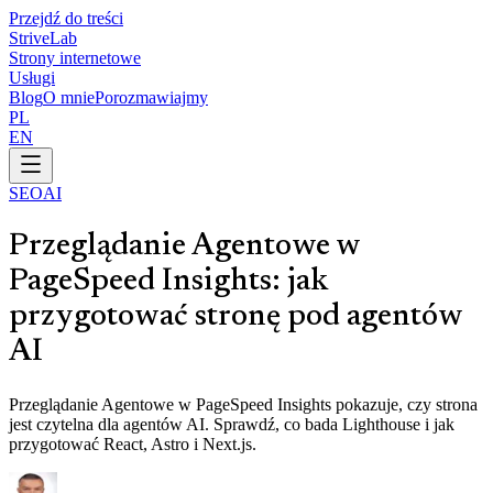
Przejdź do treści
Strive
Lab
Strony internetowe
Usługi
Blog
O mnie
Porozmawiajmy
PL
EN
SEO
AI
Przeglądanie Agentowe w
PageSpeed Insights: jak
przygotować stronę pod agentów
AI
Przeglądanie Agentowe w PageSpeed Insights pokazuje, czy strona
jest czytelna dla agentów AI. Sprawdź, co bada Lighthouse i jak
przygotować React, Astro i Next.js.