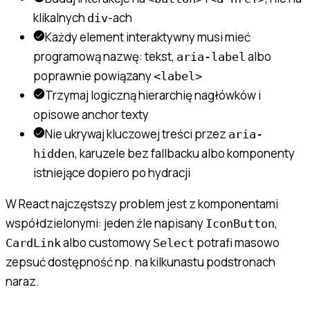
klikalnych
-ach
div
Każdy element interaktywny musi mieć
programową nazwę: tekst,
albo
aria-label
poprawnie powiązany
<label>
Trzymaj logiczną hierarchię nagłówków i
opisowe anchor texty
Nie ukrywaj kluczowej treści przez
aria-
, karuzele bez fallbacku albo komponenty
hidden
istniejące dopiero po hydracji
W React najczęstszy problem jest z komponentami
współdzielonymi: jeden źle napisany
,
IconButton
albo customowy
potrafi masowo
CardLink
Select
zepsuć dostępność np. na kilkunastu podstronach
naraz.