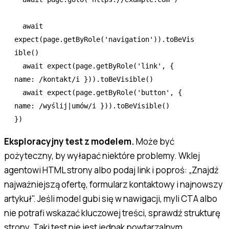
  await
expect
(
page
.getByRole
(
'navigation'
))
.toBeVis
ible
()
  await
 expect
(
page
.getByRole
(
'link'
,
 { 
name
:
 /kontakt/
i
 }))
.toBeVisible
()
  await
 expect
(
page
.getByRole
(
'button'
,
 { 
name
:
 /wyślij
|
umów/
i
 }))
.toBeVisible
()
})
Eksploracyjny test z modelem.
Może być
pożyteczny, by wyłapać niektóre problemy. Wklej
agentowi HTML strony albo podaj link i poproś: „Znajdź
najważniejszą ofertę, formularz kontaktowy i najnowszy
artykuł". Jeśli model gubi się w nawigacji, myli CTA albo
nie potrafi wskazać kluczowej treści, sprawdź strukturę
strony. Taki test nie jest jednak powtarzalnym