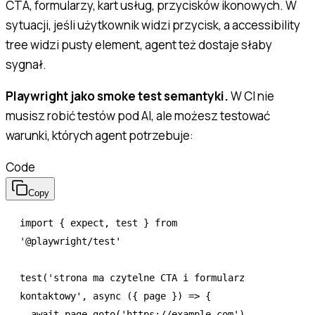
CTA, formularzy, kart usług, przycisków ikonowych. W
sytuacji, jeśli użytkownik widzi przycisk, a accessibility
tree widzi pusty element, agent też dostaje słaby
sygnał.
Playwright jako smoke test semantyki.
W CI nie
musisz robić testów pod AI, ale możesz testować
warunki, których agent potrzebuje:
Code
Copy
import
 { expect
,
 test } 
from
'@playwright/test'
test
(
'strona ma czytelne CTA i formularz 
kontaktowy'
,
 async
 ({ page }) 
=>
 {
  await
 page
.goto
(
'https://example.com'
)