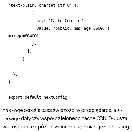
'text/plain; charset=utf-8'
 }
,
          {
            key
:
 'Cache-Control'
,
            value
:
 'public, max-age=3600, s-
maxage=86400'
,
          }
,
        ]
,
      }
,
    ]
  }
,
}
export
 default
 nextConfig
określa czas świeżości w przeglądarce, a
max-age
s-
dotyczy współdzielonego cache CDN. Dłuższa
maxage
wartość może opóźnić widoczność zmian, jeżeli hosting