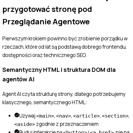
przygotować stronę pod
Przeglądanie Agentowe
Pierwszym krokiem powinno być zrobienie porządku w
rzeczach, które od lat są podstawą dobrego frontendu,
dostępności oraz technicznego SEO.
Semantyczny HTML i struktura DOM dla
agentów AI
Agent AI czyta strukturę strony, dlatego potrzebujemy
klasycznego, semantycznego HTML:
Używaj
,
,
,
,
<main>
<nav>
<article>
<section>
zgodnie z przeznaczeniem
<aside>
Buduj interakcje na
i
, nie na
<button>
<a href>