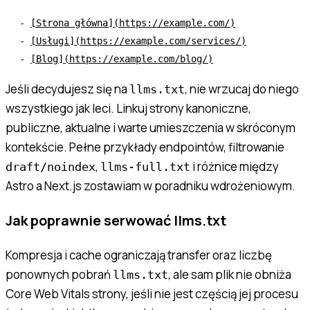
- 
[
Strona główna
](https://example.com/)
- 
[
Usługi
](https://example.com/services/)
- 
[
Blog
](https://example.com/blog/)
Jeśli decydujesz się na
, nie wrzucaj do niego
llms.txt
wszystkiego jak leci. Linkuj strony kanoniczne,
publiczne, aktualne i warte umieszczenia w skróconym
kontekście. Pełne przykłady endpointów, filtrowanie
,
i różnice między
draft/noindex
llms-full.txt
Astro a Next.js zostawiam w poradniku wdrożeniowym.
Jak poprawnie serwować llms.txt
Kompresja i cache ograniczają transfer oraz liczbę
ponownych pobrań
, ale sam plik nie obniża
llms.txt
Core Web Vitals strony, jeśli nie jest częścią jej procesu