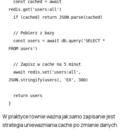
  const
 cached
 =
 await
redis
.get
(
'users:all'
)
  if
 (cached) 
return
 JSON
.parse
(cached)
  // Pobierz z bazy
  const
 users
 =
 await
 db
.query
(
'SELECT * 
FROM users'
)
  // Zapisz w cache na 5 minut
  await
 redis
.set
(
'users:all'
,
JSON
.stringify
(users)
,
 'EX'
,
 300
)
  return
 users
}
W praktyce równie ważna jak samo zapisanie jest
strategia unieważniania cache po zmianie danych.