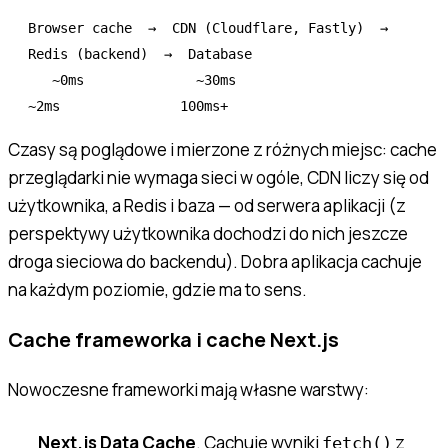
Browser cache  →  CDN (Cloudflare, Fastly)  →  
Redis (backend)  →  Database

   ~0ms              ~30ms                       
Czasy są poglądowe i mierzone z różnych miejsc: cache
przeglądarki nie wymaga sieci w ogóle, CDN liczy się od
użytkownika, a Redis i baza — od serwera aplikacji (z
perspektywy użytkownika dochodzi do nich jeszcze
droga sieciowa do backendu). Dobra aplikacja cachuje
na każdym poziomie, gdzie ma to sens.
Cache frameworka i cache Next.js
Nowoczesne frameworki mają własne warstwy:
Next.js Data Cache
. Cachuje wyniki
z
fetch()