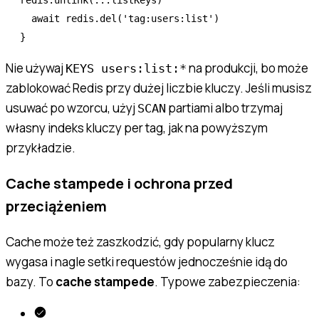
  await
 redis
.del
(
'tag:users:list'
)
}
Nie używaj
na produkcji, bo może
KEYS users:list:*
zablokować Redis przy dużej liczbie kluczy. Jeśli musisz
usuwać po wzorcu, użyj
partiami albo trzymaj
SCAN
własny indeks kluczy per tag, jak na powyższym
przykładzie.
Cache stampede i ochrona przed
przeciążeniem
Cache może też zaszkodzić, gdy popularny klucz
wygasa i nagle setki requestów jednocześnie idą do
bazy. To
cache stampede
. Typowe zabezpieczenia: