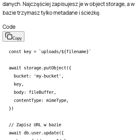
danych. Najczęściej zapisujesz je w object storage, a w
bazie trzymasz tylko metadane i ścieżkę.
Code
Copy
const
 key
 =
 `uploads/
${
filename
}
`
await
 storage
.putObject
({
  bucket
:
 'my-bucket'
,
  key
,
  body
:
 fileBuffer
,
  contentType
:
 mimeType
,
})
// Zapisz URL w bazie
await
 db
.
user
.update
({