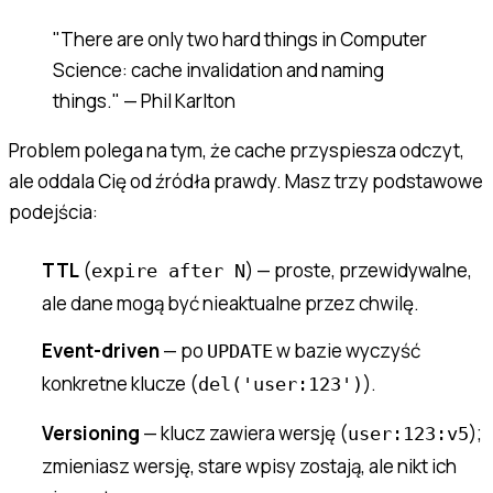
"There are only two hard things in Computer
Science: cache invalidation and naming
things." — Phil Karlton
Problem polega na tym, że cache przyspiesza odczyt,
ale oddala Cię od źródła prawdy. Masz trzy podstawowe
podejścia:
TTL
(
) — proste, przewidywalne,
expire after N
ale dane mogą być nieaktualne przez chwilę.
Event-driven
— po
w bazie wyczyść
UPDATE
konkretne klucze (
).
del('user:123')
Versioning
— klucz zawiera wersję (
);
user:123:v5
zmieniasz wersję, stare wpisy zostają, ale nikt ich