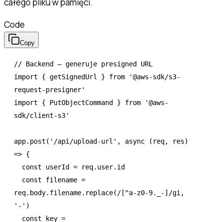
całego pliku w pamięci.
Code
Copy
// Backend — generuje presigned URL
import
 { getSignedUrl } 
from
 '@aws-sdk/s3-
request-presigner'
import
 { PutObjectCommand } 
from
 '@aws-
sdk/client-s3'
app
.post
(
'/api/upload-url'
,
 async
 (req
,
 res) 
=>
 {
  const
 userId
 =
 req
.
user
.id
  const
 filename
 =
req
.
body
.
filename
.replace
(
/[
^
a-z0-9._-]/
gi
,
'-'
)
  const
 key
 =