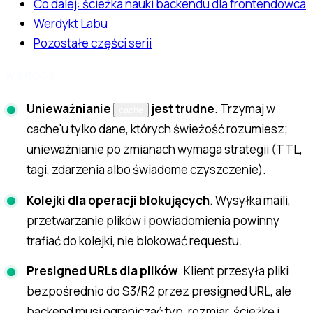
Co dalej: ścieżka nauki backendu dla frontendowca
Werdykt Labu
Pozostałe części serii
w skrócie
Unieważnianie
jest trudne
. Trzymaj w
cache
cache'u tylko dane, których świeżość rozumiesz;
unieważnianie po zmianach wymaga strategii (TTL,
tagi, zdarzenia albo świadome czyszczenie).
Kolejki dla operacji blokujących
. Wysyłka maili,
przetwarzanie plików i powiadomienia powinny
trafiać do kolejki, nie blokować requestu.
Presigned URLs dla plików
. Klient przesyła pliki
bezpośrednio do S3/R2 przez presigned URL, ale
backend musi ograniczać typ, rozmiar, ścieżkę i