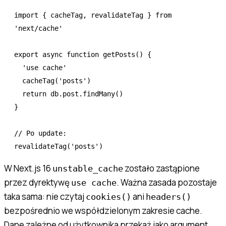
import
 { cacheTag
,
 revalidateTag } 
from
'next/cache'
export
 async
 function
 getPosts
() {
  'use cache'
  cacheTag
(
'posts'
)
  return
 db
.
post
.findMany
()
}
// Po update:
revalidateTag
(
'posts'
)
W Next.js 16
zostało zastąpione
unstable_cache
przez dyrektywę
. Ważna zasada pozostaje
use cache
taka sama: nie czytaj
ani
cookies()
headers()
bezpośrednio we współdzielonym zakresie cache.
Dane zależne od użytkownika przekaż jako argument