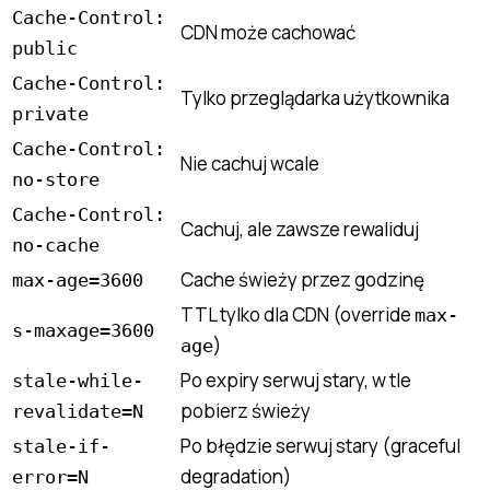
Cache-Control:
CDN może cachować
public
Cache-Control:
Tylko przeglądarka użytkownika
private
Cache-Control:
Nie cachuj wcale
no-store
Cache-Control:
Cachuj, ale zawsze rewaliduj
no-cache
Cache świeży przez godzinę
max-age=3600
TTL tylko dla CDN (override
max-
s-maxage=3600
)
age
Po expiry serwuj stary, w tle
stale-while-
pobierz świeży
revalidate=N
Po błędzie serwuj stary (graceful
stale-if-
degradation)
error=N