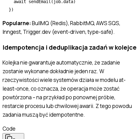
  await
 sendEmail
(
job
.data)
})
Popularne:
BullMQ (Redis), RabbitMQ, AWS SQS,
Inngest, Trigger.dev (event-driven, type-safe).
Idempotencja i deduplikacja zadań w kolejce
Kolejka nie gwarantuje automatycznie, że zadanie
zostanie wykonane dokładnie jeden raz. W
rzeczywistości wiele systemów działa w modelu at-
least-once, co oznacza, że operacja może zostać
powtórzona – na przykład po ponownej próbie,
restarcie procesu lub chwilowej awarii. Z tego powodu
zadania muszą być idempotentne.
Code