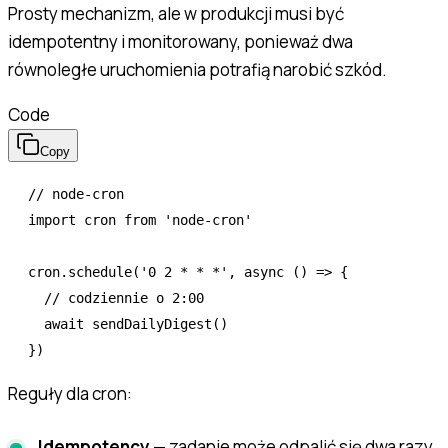
Prosty mechanizm, ale w produkcji musi być
idempotentny i monitorowany, ponieważ dwa
równoległe uruchomienia potrafią narobić szkód.
Code
Copy
// node-cron
import
 cron 
from
 'node-cron'
cron
.schedule
(
'0 2 * * *'
,
 async
 () 
=>
 {
  // codziennie o 2:00
  await
 sendDailyDigest
()
})
Reguły dla cron:
Idempotency
— zadanie może odpalić się dwa razy