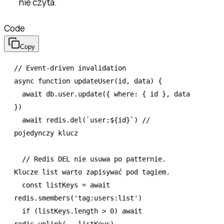
nie czyta.
Code
Copy
// Event-driven invalidation
async
 function
 updateUser
(id
,
 data) {
  await
 db
.
user
.update
({ where
:
 { id }
,
 data 
})
  await
 redis
.del
(
`user:
${
id
}
`
) 
// 
pojedynczy klucz
  // Redis DEL nie usuwa po patternie. 
Klucze list warto zapisywać pod tagiem.
  const
 listKeys
 =
 await
redis
.smembers
(
'tag:users:list'
)
  if
 (
listKeys
.
length
 >
 0
) 
await
redis
.unlink
(
...
listKeys)