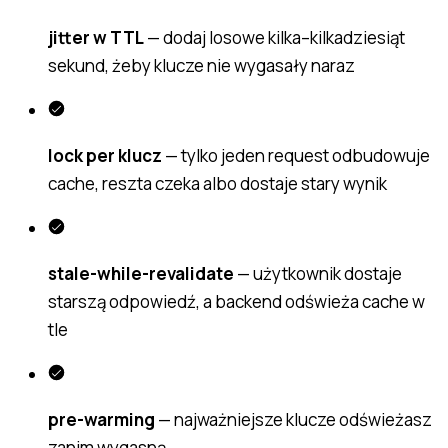
jitter w TTL
— dodaj losowe kilka–kilkadziesiąt
sekund, żeby klucze nie wygasały naraz
lock per klucz
— tylko jeden request odbudowuje
cache, reszta czeka albo dostaje stary wynik
stale-while-revalidate
— użytkownik dostaje
starszą odpowiedź, a backend odświeża cache w
tle
pre-warming
— najważniejsze klucze odświeżasz
zanim wygasną.