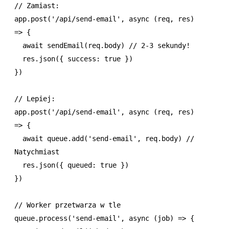
// Zamiast:
app
.post
(
'/api/send-email'
,
 async
 (req
,
 res) 
=>
 {
  await
 sendEmail
(
req
.body) 
// 2-3 sekundy!
  res
.json
({ success
:
 true
 })
})
// Lepiej:
app
.post
(
'/api/send-email'
,
 async
 (req
,
 res) 
=>
 {
  await
 queue
.add
(
'send-email'
,
 req
.body) 
// 
Natychmiast
  res
.json
({ queued
:
 true
 })
})
// Worker przetwarza w tle
queue
.process
(
'send-email'
,
 async
 (job) 
=>
 {