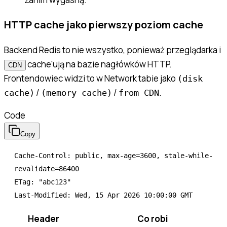
HTTP cache jako pierwszy poziom cache
Backend Redis to nie wszystko, ponieważ przeglądarka i
cache'ują na bazie nagłówków HTTP.
CDN
Frontendowiec widzi to w Network tabie jako
(disk
/
/
.
cache)
(memory cache)
from CDN
Code
Copy
Cache-Control: public, max-age=3600, stale-while-
revalidate=86400

ETag: "abc123"

Header
Co robi