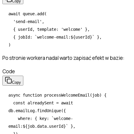
Copy
await
 queue
.add
(
  'send-email'
,
  { userId
,
 template
:
 'welcome'
 }
,
  { jobId
:
 `welcome-email:
${
userId
}
`
 }
,
)
Po stronie workera nadal warto zapisać efekt w bazie:
Code
Copy
async
 function
 processWelcomeEmail
(job) {
  const
 alreadySent
 =
 await
db
.
emailLog
.findUnique
({
    where
:
 { key
:
 `welcome-
email:
${
job
.
data
.userId
}
`
 }
,