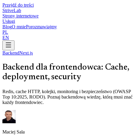
Przejdź do treści
Strive
Lab
Strony internetowe
Usługi
Blog
O mnie
Porozmawiajmy
PL
EN
Backend
Next.js
Backend dla frontendowca: Cache,
deployment, security
Redis, cache HTTP, kolejki, monitoring i bezpieczeństwo (OWASP
Top 10:2025, RODO). Poznaj backendową wiedzę, którą musi znać
każdy frontendowiec.
Maciej Sala