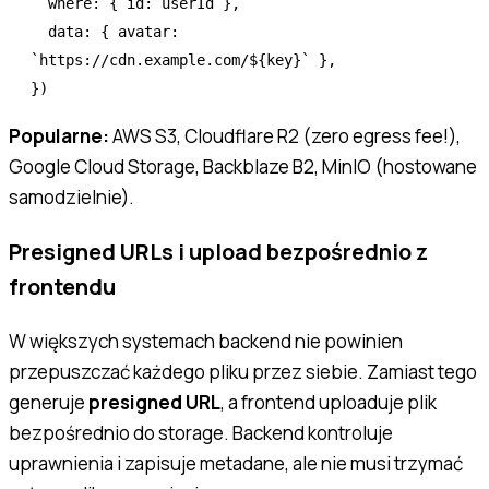
  where
:
 { id
:
 userId }
,
  data
:
 { avatar
:
`https://cdn.example.com/
${
key
}
`
 }
,
})
Popularne:
AWS S3, Cloudflare R2 (zero egress fee!),
Google Cloud Storage, Backblaze B2, MinIO (hostowane
samodzielnie).
Presigned URLs i upload bezpośrednio z
frontendu
W większych systemach backend nie powinien
przepuszczać każdego pliku przez siebie. Zamiast tego
generuje
presigned URL
, a frontend uploaduje plik
bezpośrednio do storage. Backend kontroluje
uprawnienia i zapisuje metadane, ale nie musi trzymać