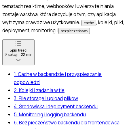
tematach real-time, webhooków i uwierzytelniania
zostaje warstwa, która decyduje o tym, czy aplikacja
wytrzyma prawdziwe użytkowanie:
, kolejki, pliki,
cache
deployment, monitoring i
.
bezpieczeństwo
Spis treści
9
sekcji
·
22
min
1. Cache w backendzie i przyspieszanie
odpowiedzi
2. Kolejki i zadania w tle
3. File storage i upload plików
4. Środowiska i deployment backendu
5. Monitoring i logging backendu
6. Bezpieczeństwo backendu dla frontendowca