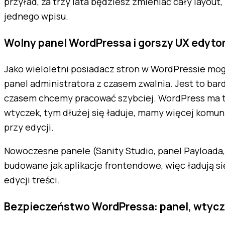
przyład, za trzy lata będziesz zmieniać cały layout,
jednego wpisu.
Wolny panel WordPressa i gorszy UX edyto
Jako wieloletni posiadacz stron w WordPressie mo
panel administratora z czasem zwalnia. Jest to bar
czasem chcemy pracować szybciej. WordPress ma to
wtyczek, tym dłużej się ładuje, mamy więcej komuni
przy edycji.
Nowoczesne panele (Sanity Studio, panel Payloada,
budowane jak aplikacje frontendowe, więc ładują się
edycji treści.
Bezpieczeństwo WordPressa: panel, wtyczk