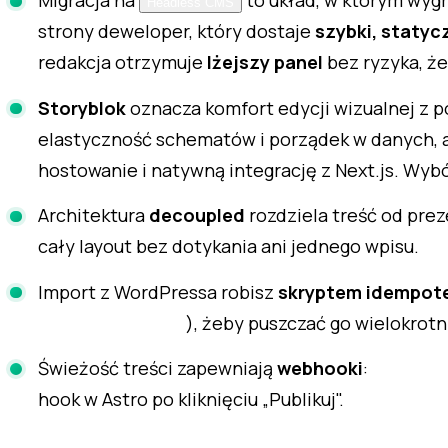
Migracja na
to układ, w którym wygr
Headless CMS
strony deweloper, który dostaje
szybki, statyc
redakcja otrzymuje
lżejszy panel
bez ryzyka, ż
Storyblok
oznacza komfort edycji wizualnej z 
elastyczność schematów i porządek w danych, 
hostowanie i natywną integrację z Next.js. Wybó
Architektura
decoupled
rozdziela treść od prez
cały layout bez dotykania ani jednego wpisu.
Import z WordPressa robisz
skryptem idempot
), żeby puszczać go wielokrotn
createOrReplace
Świeżość treści zapewniają
webhooki
:
revalid
hook w Astro po kliknięciu „Publikuj".