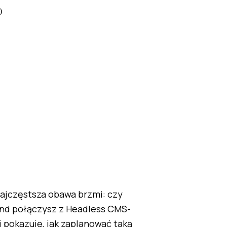
)
tend połączysz z Headless CMS-
j pokazuję, jak zaplanować taką