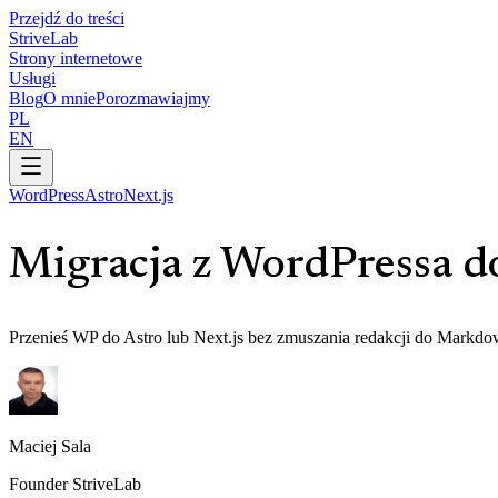
Przejdź do treści
Strive
Lab
Strony internetowe
Usługi
Blog
O mnie
Porozmawiajmy
PL
EN
WordPress
Astro
Next.js
Migracja z WordPressa do
Przenieś WP do Astro lub Next.js bez zmuszania redakcji do Markdo
Maciej Sala
Founder StriveLab