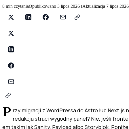
8 min czytania
Opublikowano
3 lipca 2026
(
Aktualizacja
7 lipca 2026
Przy migracji z WordPressa do Astro lub Next.js najczęstsza obawa brzmi: czy
redakcja straci wygodny panel? Nie, jeśli fron
em takim jak Sanity, Payload albo Storyblok. Poniże