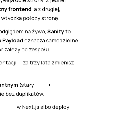
ywają obie strony. Z jednej
zny frontend
, a z drugiej,
e wtyczka położy stronę.
podglądem na żywo,
Sanity
to
a
Payload
oznacza samodzielne
r zależy od zespołu.
entacji — za trzy lata zmienisz
entnym
(stały
+
_id
ie bez duplikatów.
w Next.js albo deploy
ateTag