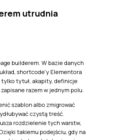
derem utrudnia
page builderem. W bazie danych
, układ, shortcode'y Elementora
 tylko tytuł, akapity, definicje
ra zapisane razem w jednym polu.
enić szablon albo zmigrować
wydłubywać czystą treść.
sza rozdzielenie tych warstw,
. Dzięki takiemu podejściu, gdy na