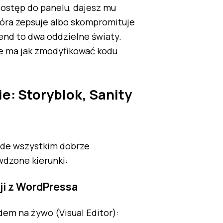
ostęp do panelu, dajesz mu
tóra zepsuje albo skompromituje
end to dwa oddzielne światy.
nie ma jak zmodyfikować kodu
e: Storyblok, Sanity
zede wszystkim dobrze
wdzone kierunki:
cji z WordPressa
em na żywo (Visual Editor):