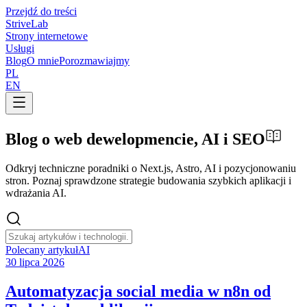
Przejdź do treści
Strive
Lab
Strony internetowe
Usługi
Blog
O mnie
Porozmawiajmy
PL
EN
Blog o
web
dewelopmencie,
AI
i
SEO
Odkryj techniczne poradniki o Next.js, Astro, AI i pozycjonowaniu
stron. Poznaj sprawdzone strategie budowania szybkich aplikacji i
wdrażania AI.
Polecany artykuł
AI
30 lipca 2026
Automatyzacja social media w n8n od