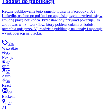
Todoist do publikacji
Ręczne publikowanie tego samego wpisu na Facebooku, X i
LinkedIn, osobno po polsku i po angielsku, szybko zmienia się w
żmudną pracę bez końca. Przedstawiony przykład pokazuje, jak
zbudować w n8n workflow, który pobiera zadanie z Todoist,
przerabia opis przez AI, rozdziela publikację na kanały i raportuje
wynik operacji na Slacku.
394
Wszystkie
95
Next.js
47
SEO
37
Astro
34
React
29
Backend
27
AI