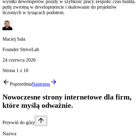
wysiłki deweloperów poszły w szybkość pracy zespołu: czas builda,
pętlę zwrotną w developmencie i skalowanie do projektów
liczonych w tysiącach podstron.
Maciej Sala
Founder StriveLab
24 czerwca 2026
Strona
1
z
18
Poprzednia
Następna
Nowoczesne strony internetowe dla firm,
które
myślą odważnie
.
Przewiń do góry
Nazwa