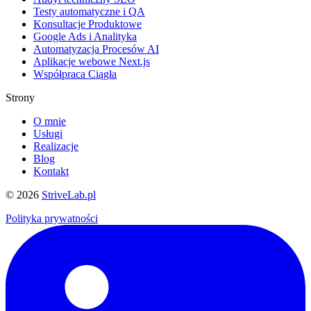
Testy automatyczne i QA
Konsultacje Produktowe
Google Ads i Analityka
Automatyzacja Procesów AI
Aplikacje webowe Next.js
Współpraca Ciągła
Strony
O mnie
Usługi
Realizacje
Blog
Kontakt
©
2026
StriveLab.pl
Polityka prywatności