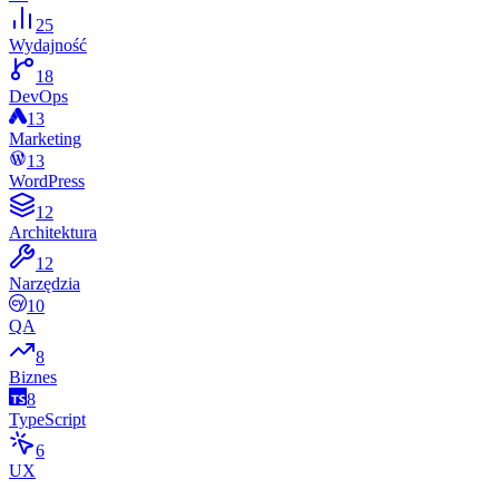
25
Wydajność
18
DevOps
13
Marketing
13
WordPress
12
Architektura
12
Narzędzia
10
QA
8
Biznes
8
TypeScript
6
UX