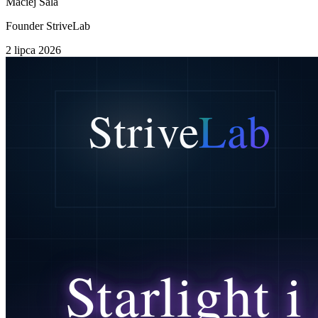
Maciej Sala
Founder StriveLab
2 lipca 2026